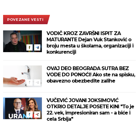
POVEZANE VESTI
VODIČ KROZ ZAVRŠNI ISPIT ZA
MATURANTE Dejan Vuk Stanković o
broju mesta u školama, organizaciji i
konkurenciji
OVAJ DEO BEOGRADA SUTRA BEZ
VODE DO PONOĆI! Ako ste na spisku,
obavezno obezbedite zalihe
VUČEVIĆ JOVANI JOKSIMOVIĆ
OTKRIO DETALJE POSETE KINI "To je
22. vek, impresioniran sam - a biće i
cela Srbija"