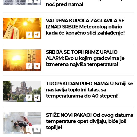
noć pred nama!
VATRENA KUPOLA ZAGLAVILA SE
IZNAD SRBIJE Meteorolog otkrio
kada će konačno stići zahlađenje!
SRBIJA SE TOPI! RHMZ UPALIO
ALARM: Evo u kojim gradovima je
izmerena najviša temperatura!
TROPSKI DAN PRED NAMA: U Srbiji se
nastavlja toplotni talas, sa
temperaturama do 40 stepeni!
STIŽE NOVI PAKAO! Od ovog datuma
temperature opet divljaju, biće još
toplije!