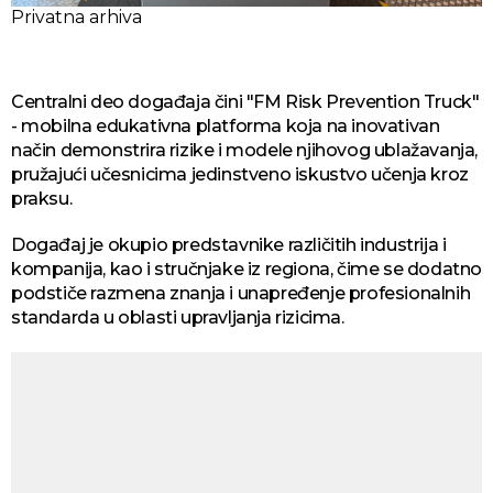
Privatna arhiva
Centralni deo događaja čini "FM Risk Prevention Truck"
- mobilna edukativna platforma koja na inovativan
način demonstrira rizike i modele njihovog ublažavanja,
pružajući učesnicima jedinstveno iskustvo učenja kroz
praksu.
Događaj je okupio predstavnike različitih industrija i
kompanija, kao i stručnjake iz regiona, čime se dodatno
podstiče razmena znanja i unapređenje profesionalnih
standarda u oblasti upravljanja rizicima.