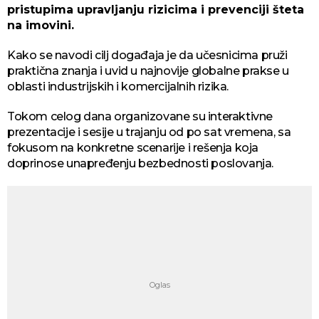
pristupima upravljanju rizicima i prevenciji šteta
na imovini.
Kako se navodi cilj događaja je da učesnicima pruži
praktična znanja i uvid u najnovije globalne prakse u
oblasti industrijskih i komercijalnih rizika.
Tokom celog dana organizovane su interaktivne
prezentacije i sesije u trajanju od po sat vremena, sa
fokusom na konkretne scenarije i rešenja koja
doprinose unapređenju bezbednosti poslovanja.