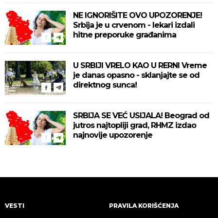
NE IGNORIŠITE OVO UPOZORENJE!
Srbija je u crvenom - lekari izdali
hitne preporuke građanima
U SRBIJI VRELO KAO U RERNI Vreme
je danas opasno - sklanjajte se od
direktnog sunca!
SRBIJA SE VEĆ USIJALA! Beograd od
jutros najtopliji grad, RHMZ izdao
najnovije upozorenje
VESTI
PRAVILA KORIŠĆENJA