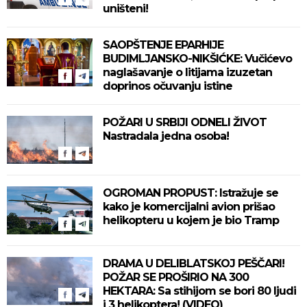
uništeni!
SAOPŠTENJE EPARHIJE
BUDIMLJANSKO-NIKŠIĆKE: Vučićevo
naglašavanje o litijama izuzetan
doprinos očuvanju istine
POŽARI U SRBIJI ODNELI ŽIVOT
Nastradala jedna osoba!
OGROMAN PROPUST: Istražuje se
kako je komercijalni avion prišao
helikopteru u kojem je bio Tramp
DRAMA U DELIBLATSKOJ PEŠČARI!
POŽAR SE PROŠIRIO NA 300
HEKTARA: Sa stihijom se bori 80 ljudi
i 3 helikoptera! (VIDEO)