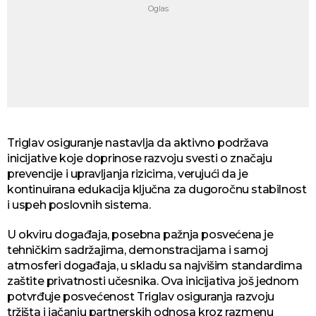
Triglav osiguranje nastavlja da aktivno podržava
inicijative koje doprinose razvoju svesti o značaju
prevencije i upravljanja rizicima, verujući da je
kontinuirana edukacija ključna za dugoročnu stabilnost
i uspeh poslovnih sistema.
U okviru događaja, posebna pažnja posvećena je
tehničkim sadržajima, demonstracijama i samoj
atmosferi događaja, u skladu sa najvišim standardima
zaštite privatnosti učesnika. Ova inicijativa još jednom
potvrđuje posvećenost Triglav osiguranja razvoju
tržišta i jačanju partnerskih odnosa kroz razmenu