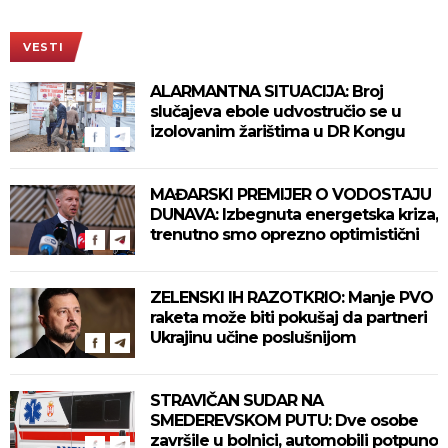
VESTI
ALARMANTNA SITUACIJA: Broj
slučajeva ebole udvostručio se u
izolovanim žarištima u DR Kongu
MAĐARSKI PREMIJER O VODOSTAJU
DUNAVA: Izbegnuta energetska kriza,
trenutno smo oprezno optimistični
ZELENSKI IH RAZOTKRIO: Manje PVO
raketa može biti pokušaj da partneri
Ukrajinu učine poslušnijom
STRAVIČAN SUDAR NA
SMEDEREVSKOM PUTU: Dve osobe
završile u bolnici, automobili potpuno