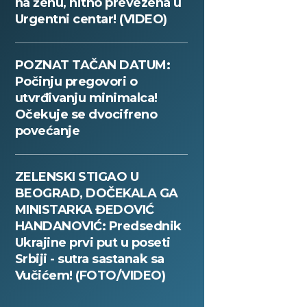
na ženu, hitno prevezena u
Urgentni centar! (VIDEO)
POZNAT TAČAN DATUM:
Počinju pregovori o
utvrđivanju minimalca!
Očekuje se dvocifreno
povećanje
ZELENSKI STIGAO U
BEOGRAD, DOČEKALA GA
MINISTARKA ĐEDOVIĆ
HANDANOVIĆ: Predsednik
Ukrajine prvi put u poseti
Srbiji - sutra sastanak sa
Vučićem! (FOTO/VIDEO)