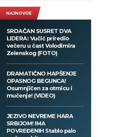
NAJNOVIJE
SRDAČAN SUSRET DVA
LIDERA: Vučić priredio
večeru u čast Volodimira
Zelenskog (FOTO)
DRAMATIČNO HAPŠENJE
OPASNOG BEGUNCA!
Osumnjičen za otmicu i
mučenje! (VIDEO)
JEZIVO NEVREME HARA
SRBIJOM! IMA
POVREĐENIH Stablo palo