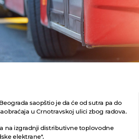
 Beograda saopštio je da će od sutra pa do
saobraćaja u Crnotravskoj ulici zbog radova.
ma na izgradnji distributivne toplovodne
ske elektrane".