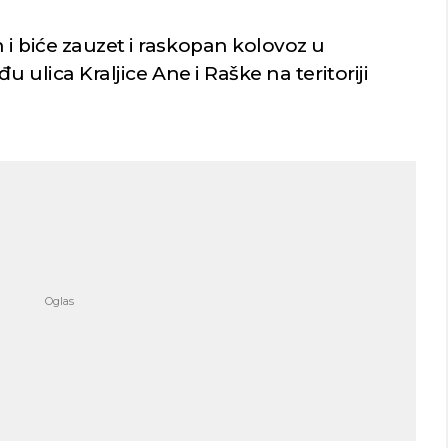
i biće zauzet i raskopan kolovoz u
u ulica Kraljice Ane i Raške na teritoriji