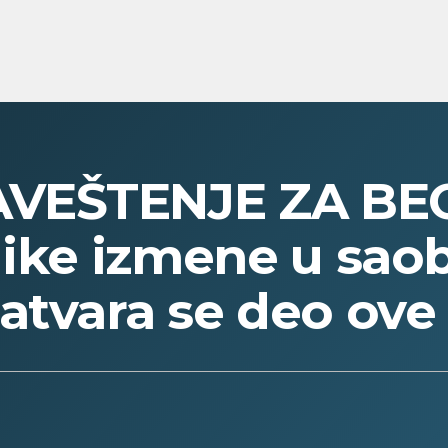
VEŠTENJE ZA BE
like izmene u sao
atvara se deo ove 