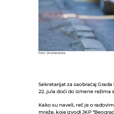
Foto: Shutterstock
Sekretarijat za saobraćaj Grada
22. jula doći do izmene režima 
Kako su naveli, reč je o radovi
mreže, koje izvodi JKP "Beograd