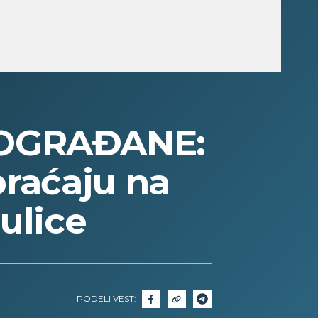
OGRAĐANE:
braćaju na
ulice
PODELI VEST: