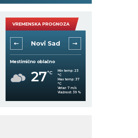
VREMENSKA PROGNOZA
Novi Sad
Niš
Mestimično oblačno
Mestimično oblačno
27
Min temp:
23
°C
°C
27
°C
Max temp:
37
°C
Vetar:
7
m/s
Vlažnost:
39
%