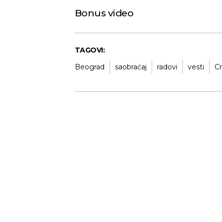
Bonus video
TAGOVI:
Beograd
saobraćaj
radovi
vesti
Cr