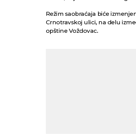
Režim saobraćaja biće izmenjen 
Crnotravskoj ulici, na delu izmeđ
opštine Voždovac.