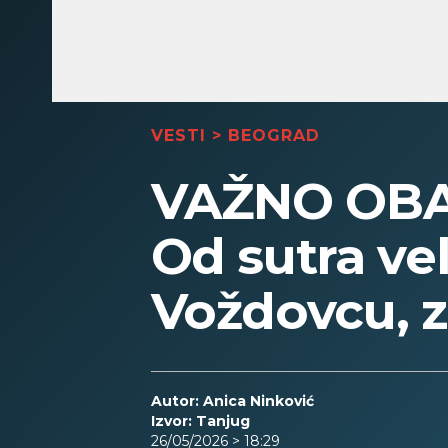
VESTI
>
BEOGRAD
VAŽNO OBA
Od sutra ve
Voždovcu, z
Autor: Anica Ninković
Izvor: Tanjug
26/05/2026 > 18:29