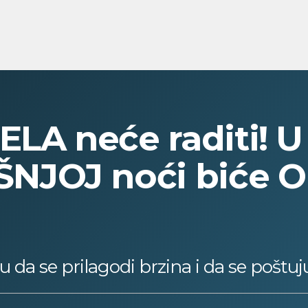
ELA neće raditi! U
NJOJ noći biće 
 da se prilagodi brzina i da se poštuj