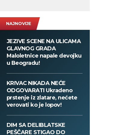
NAJNOVIJE
JEZIVE SCENE NA ULICAMA
GLAVNOG GRADA
Maloletnice napale devojku
u Beogradu!
KRIVAC NIKADA NEĆE
ODGOVARATI Ukradeno
prstenje iz zlatare, nećete
verovati ko je lopov!
DIM SA DELIBLATSKE
PEŠČARE STIGAO DO