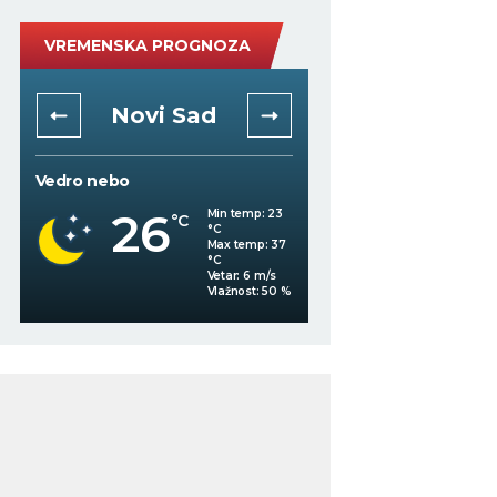
VREMENSKA PROGNOZA
Novi Sad
Niš
Vedro nebo
Mestimično oblačno
26
Min temp:
23
°C
°C
25
°C
Max temp:
37
°C
Vetar:
6
m/s
%
Vlažnost:
50
%