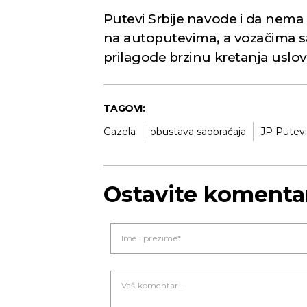
Putevi Srbije navode i da nema
na autoputevima, a vozačima sa
prilagode brzinu kretanja uslo
TAGOVI:
Gazela
obustava saobraćaja
JP Putevi
Ostavite komenta