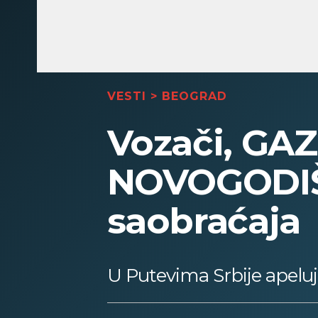
VESTI
>
BEOGRAD
Vozači, GAZ
NOVOGODIŠ
saobraćaja
U Putevima Srbije apeluju