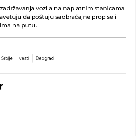
 zadržavanja vozila na naplatnim stanicama
vetuju da poštuju saobraćajne propise i
vima na putu.
 Srbije
vesti
Beograd
r