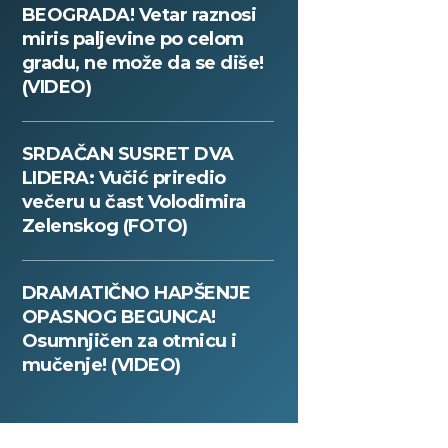
BEOGRADA! Vetar raznosi
miris paljevine po celom
gradu, ne može da se diše!
(VIDEO)
SRDAČAN SUSRET DVA
LIDERA: Vučić priredio
večeru u čast Volodimira
Zelenskog (FOTO)
DRAMATIČNO HAPŠENJE
OPASNOG BEGUNCA!
Osumnjičen za otmicu i
mučenje! (VIDEO)