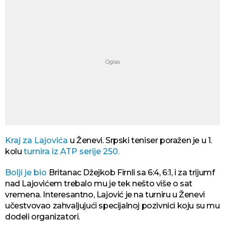
Kraj za Lajovića
u Ženevi. Srpski teniser poražen je u 1.
kolu
turnira iz ATP serije 250.
Bolji je bio
Britanac Džejkob Firnli sa 6:4, 6:1, i za trijumf
nad Lajovićem trebalo mu je tek nešto više o sat
vremena. Interesantno, Lajović je na turniru u Ženevi
učestvovao zahvaljujući specijalnoj pozivnici koju su mu
dodeli organizatori.