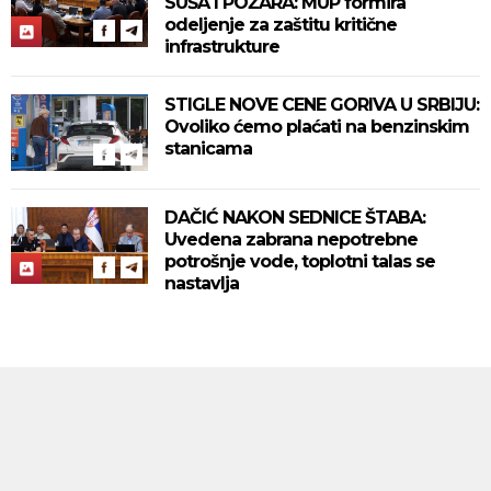
SUŠA I POŽARA: MUP formira
odeljenje za zaštitu kritične
infrastrukture
STIGLE NOVE CENE GORIVA U SRBIJU:
Ovoliko ćemo plaćati na benzinskim
stanicama
DAČIĆ NAKON SEDNICE ŠTABA:
Uvedena zabrana nepotrebne
potrošnje vode, toplotni talas se
nastavlja