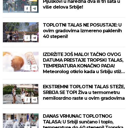
Pljuskovi u naredna dva ili tri sata u
više delova Srbije!
TOPLOTNI TALAS NE POSUSTAJE: U
ovim gradovima izmereno paklenih
40 stepeni!
IZDRŽITE JOŠ MALO! TAČNO OVOG
DATUMA PRESTAJE TROPSKI TALAS,
TEMPERATURA KONAČNO PADA!
Meteorolog otkrio kada u Srbiju stiže
zahlađenje!
EKSTREMNI TOPLOTNI TALAS STEŽE,
SRBIJA SE TOPI Živa u termometru
nemilosrdno raste u ovim gradovima
DANAS VRHUNAC TOPLOTNOG
TALASA: U Srbiji sunčano i toplo,
temperature do 40 stepeni! Tropska