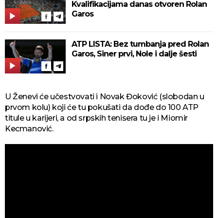
Kvalifikacijama danas otvoren Rolan
Garos
ATP LISTA: Bez tumbanja pred Rolan
Garos, Siner prvi, Nole i dalje šesti
U Ženevi će učestvovati i Novak Đoković (slobodan u
prvom kolu) koji će tu pokušati da dođe do 100 ATP
titule u karijeri, a od srpskih tenisera tu je i Miomir
Kecmanović.