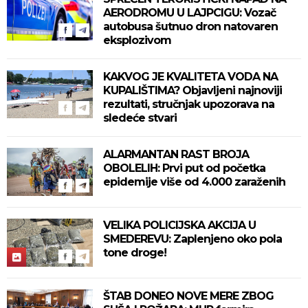
AERODROMU U LAJPCIGU: Vozač
autobusa šutnuo dron natovaren
eksplozivom
KAKVOG JE KVALITETA VODA NA
KUPALIŠTIMA? Objavljeni najnoviji
rezultati, stručnjak upozorava na
sledeće stvari
ALARMANTAN RAST BROJA
OBOLELIH: Prvi put od početka
epidemije više od 4.000 zaraženih
VELIKA POLICIJSKA AKCIJA U
SMEDEREVU: Zaplenjeno oko pola
tone droge!
ŠTAB DONEO NOVE MERE ZBOG