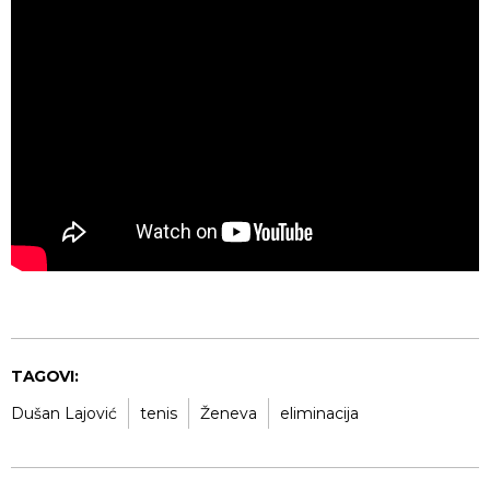
TAGOVI:
Dušan Lajović
tenis
Ženeva
eliminacija