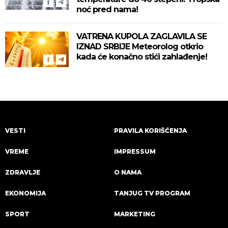
noć pred nama!
VATRENA KUPOLA ZAGLAVILA SE
IZNAD SRBIJE Meteorolog otkrio
kada će konačno stići zahlađenje!
VESTI
PRAVILA KORIŠĆENJA
VREME
IMPRESSUM
ZDRAVLJE
O NAMA
EKONOMIJA
TANJUG TV PROGRAM
SPORT
MARKETING