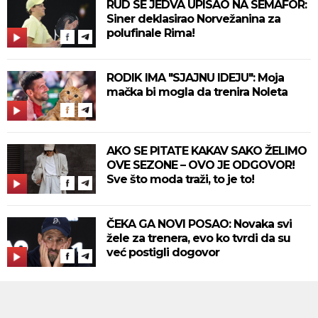
RUD SE JEDVA UPISAO NA SEMAFOR:
Siner deklasirao Norvežanina za
polufinale Rima!
RODIK IMA "SJAJNU IDEJU": Moja
mačka bi mogla da trenira Noleta
AKO SE PITATE KAKAV SAKO ŽELIMO
OVE SEZONE – OVO JE ODGOVOR!
Sve što moda traži, to je to!
ČEKA GA NOVI POSAO: Novaka svi
žele za trenera, evo ko tvrdi da su
već postigli dogovor