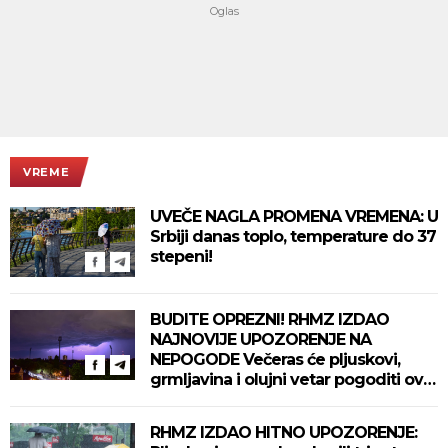
VREME
UVEČE NAGLA PROMENA VREMENA: U
Srbiji danas toplo, temperature do 37
stepeni!
BUDITE OPREZNI! RHMZ IZDAO
NAJNOVIJE UPOZORENJE NA
NEPOGODE Večeras će pljuskovi,
grmljavina i olujni vetar pogoditi ove
delove zemlje!
RHMZ IZDAO HITNO UPOZORENJE: