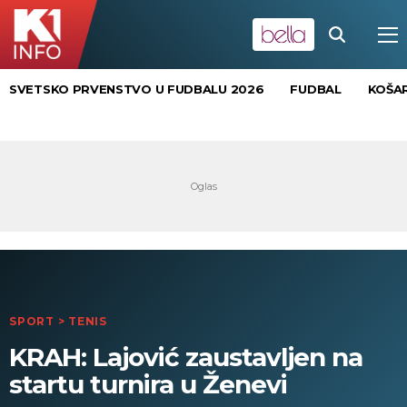
SVETSKO PRVENSTVO U FUDBALU 2026
FUDBAL
KOŠA
SPORT
>
TENIS
KRAH: Lajović zaustavljen na
startu turnira u Ženevi