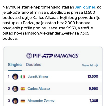
Na vrhu je stanje nepromenjeno, Italijan
Janik Siner
, koji
je takođe rano eliminisan, ubedljivo je prvi sa 13.500
bodova, drugi je Karlos Alkaraz, koji zbog povrede nije
nastupio u Parizu, pa je ostao bez 2.000 bodova
osvojenih prošle godine i sada ima 9.960, a treći je
ostao novi šampion Aleksandar Zverev sa 7.305
bodova.