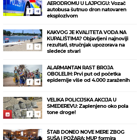
AERODROMU U LAJPCIGU: Vozač
autobusa šutnuo dron natovaren
eksplozivom
KAKVOG JE KVALITETA VODA NA
KUPALIŠTIMA? Objavljeni najnoviji
rezultati, stručnjak upozorava na
sledeće stvari
ALARMANTAN RAST BROJA
OBOLELIH: Prvi put od početka
epidemije više od 4.000 zaraženih
VELIKA POLICIJSKA AKCIJA U
SMEDEREVU: Zaplenjeno oko pola
tone droge!
ŠTAB DONEO NOVE MERE ZBOG
SUŠA I POŽARA: MUP formira