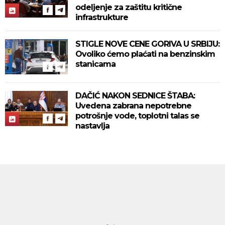
odeljenje za zaštitu kritične
infrastrukture
STIGLE NOVE CENE GORIVA U SRBIJU:
Ovoliko ćemo plaćati na benzinskim
stanicama
DAČIĆ NAKON SEDNICE ŠTABA:
Uvedena zabrana nepotrebne
potrošnje vode, toplotni talas se
nastavlja