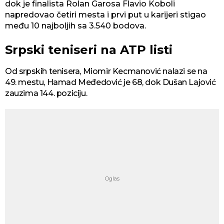
dok je finalista Rolan Garosa Flavio Koboli
napredovao četiri mesta i prvi put u karijeri stigao
među 10 najboljih sa 3.540 bodova.
Srpski teniseri na ATP listi
Od srpskih tenisera, Miomir Kecmanović nalazi se na
49. mestu, Hamad Međedović je 68, dok Dušan Lajović
zauzima 144. poziciju.