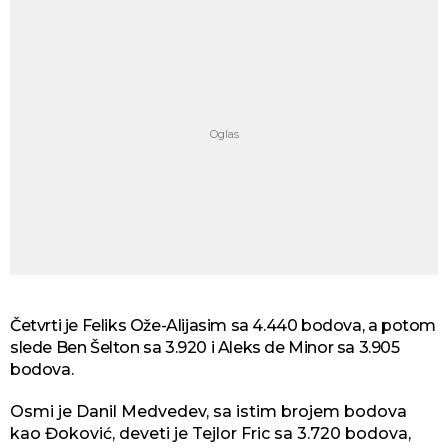
Četvrti je Feliks Ože-Alijasim sa 4.440 bodova, a potom
slede Ben Šelton sa 3.920 i Aleks de Minor sa 3.905
bodova.
Osmi je Danil Medvedev, sa istim brojem bodova
kao Đoković, deveti je Tejlor Fric sa 3.720 bodova,