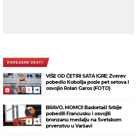
POVEZANE VESTI
VIŠE OD ČETIRI SATA IGRE: Zverev
pobedio Kobolija posle pet setova i
osvojio Rolan Garos (FOTO)
BRAVO, MOMCI! Basketaši Srbije
pobedili Francusku i osvojili
bronzanu medalju na Svetskom
prvenstvu u Varšavi