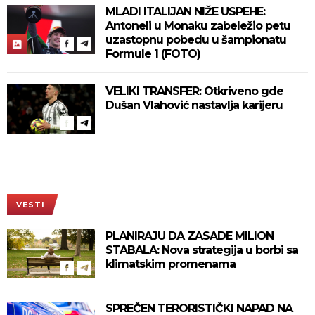
MLADI ITALIJAN NIŽE USPEHE:
Antoneli u Monaku zabeležio petu
uzastopnu pobedu u šampionatu
Formule 1 (FOTO)
VELIKI TRANSFER: Otkriveno gde
Dušan Vlahović nastavlja karijeru
VESTI
PLANIRAJU DA ZASADE MILION
STABALA: Nova strategija u borbi sa
klimatskim promenama
SPREČEN TERORISTIČKI NAPAD NA