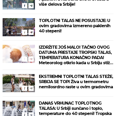
više delova Srbije!
TOPLOTNI TALAS NE POSUSTAJE: U
ovim gradovima izmereno paklenih
40 stepeni!
IZDRŽITE JOŠ MALO! TAČNO OVOG
DATUMA PRESTAJE TROPSKI TALAS,
TEMPERATURA KONAČNO PADA!
Meteorolog otkrio kada u Srbiju stiže
zahlađenje!
EKSTREMNI TOPLOTNI TALAS STEŽE,
SRBIJA SE TOPI Živa u termometru
nemilosrdno raste u ovim gradovima
DANAS VRHUNAC TOPLOTNOG
TALASA: U Srbiji sunčano i toplo,
temperature do 40 stepeni! Tropska