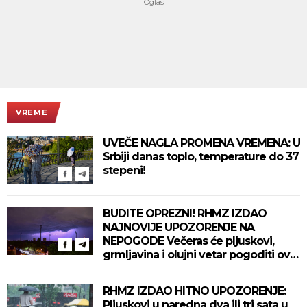
VREME
UVEČE NAGLA PROMENA VREMENA: U
Srbiji danas toplo, temperature do 37
stepeni!
BUDITE OPREZNI! RHMZ IZDAO
NAJNOVIJE UPOZORENJE NA
NEPOGODE Večeras će pljuskovi,
grmljavina i olujni vetar pogoditi ove
delove zemlje!
RHMZ IZDAO HITNO UPOZORENJE:
Pljuskovi u naredna dva ili tri sata u