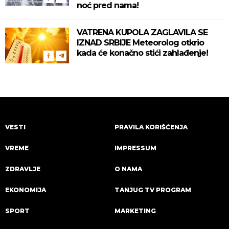
noć pred nama!
VATRENA KUPOLA ZAGLAVILA SE
IZNAD SRBIJE Meteorolog otkrio
kada će konačno stići zahlađenje!
VESTI
PRAVILA KORIŠĆENJA
VREME
IMPRESSUM
ZDRAVLJE
O NAMA
EKONOMIJA
TANJUG TV PROGRAM
SPORT
MARKETING