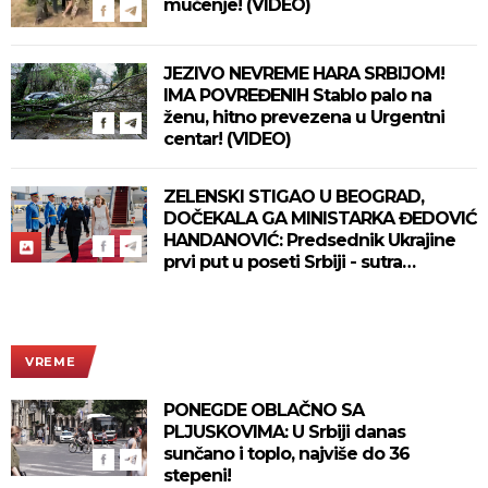
mučenje! (VIDEO)
JEZIVO NEVREME HARA SRBIJOM!
IMA POVREĐENIH Stablo palo na
ženu, hitno prevezena u Urgentni
centar! (VIDEO)
ZELENSKI STIGAO U BEOGRAD,
DOČEKALA GA MINISTARKA ĐEDOVIĆ
HANDANOVIĆ: Predsednik Ukrajine
prvi put u poseti Srbiji - sutra
sastanak sa Vučićem! (FOTO/VIDEO)
VREME
PONEGDE OBLAČNO SA
PLJUSKOVIMA: U Srbiji danas
sunčano i toplo, najviše do 36
stepeni!