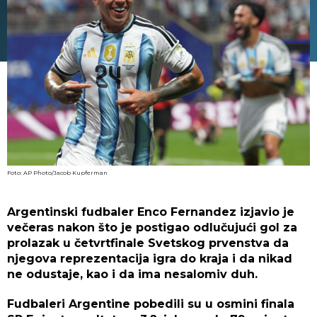
Foto: AP Photo/Jacob Kupferman
Argentinski fudbaler Enco Fernandez izjavio je
večeras nakon što je postigao odlučujući gol za
prolazak u četvrtfinale Svetskog prvenstva da
njegova reprezentacija igra do kraja i da nikad
ne odustaje, kao i da ima nesalomiv duh.
Fudbaleri Argentine pobedili su u osmini finala