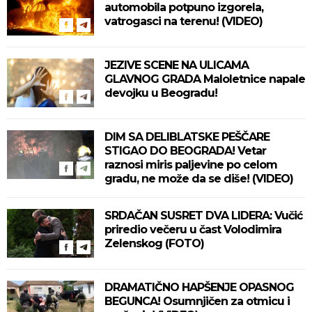
automobila potpuno izgorela,
vatrogasci na terenu! (VIDEO)
JEZIVE SCENE NA ULICAMA
GLAVNOG GRADA Maloletnice napale
devojku u Beogradu!
DIM SA DELIBLATSKE PEŠČARE
STIGAO DO BEOGRADA! Vetar
raznosi miris paljevine po celom
gradu, ne može da se diše! (VIDEO)
SRDAČAN SUSRET DVA LIDERA: Vučić
priredio večeru u čast Volodimira
Zelenskog (FOTO)
DRAMATIČNO HAPŠENJE OPASNOG
BEGUNCA! Osumnjičen za otmicu i