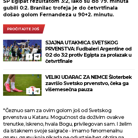
SP Egipat rezultatom 3:2, iako su do 79. minuta
gubili 0:2. Branilac trofeja je do četvrtfinala
došao golom Fernandeza u 90+2. minutu.
PROČITAJTE JOŠ
SJAJNA UTAKMICA SVETSKOG
PRVENSTVA: Fudbaleri Argentine od
0:2 do 3:2 protiv Egipta za prolazak u
četvrtfinale
VELIKI UDARAC ZA NEMCE Šloterbek
završio Svetsko prvenstvo, čeka ga
višemesečna pauza
"Čeznuo sam za ovim golom još od Svetskog
prvenstva u Kataru. Mogućnost da doživim ovakve
trenutke, iskreno, hvala Bogu, privilegovan sam. I želim
da istaknem svoje saigrače - imamo fenomenalnu
grupu, grupu koja nikada ne odustaje bez obzira na