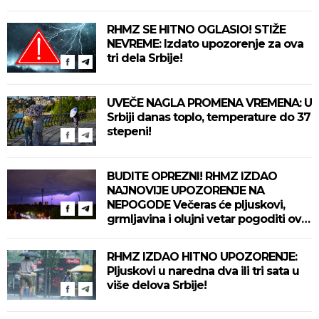
RHMZ SE HITNO OGLASIO! STIŽE
NEVREME: Izdato upozorenje za ova
tri dela Srbije!
UVEČE NAGLA PROMENA VREMENA: U
Srbiji danas toplo, temperature do 37
stepeni!
BUDITE OPREZNI! RHMZ IZDAO
NAJNOVIJE UPOZORENJE NA
NEPOGODE Večeras će pljuskovi,
grmljavina i olujni vetar pogoditi ove
delove zemlje!
RHMZ IZDAO HITNO UPOZORENJE:
Pljuskovi u naredna dva ili tri sata u
više delova Srbije!