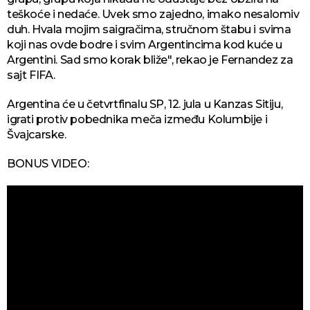
teškoće i nedaće. Uvek smo zajedno, imako nesalomiv
duh. Hvala mojim saigračima, stručnom štabu i svima
koji nas ovde bodre i svim Argentincima kod kuće u
Argentini. Sad smo korak bliže", rekao je Fernandez za
sajt FIFA.
Argentina će u četvrtfinalu SP, 12. jula u Kanzas Sitiju,
igrati protiv pobednika meča između Kolumbije i
Švajcarske.
BONUS VIDEO: