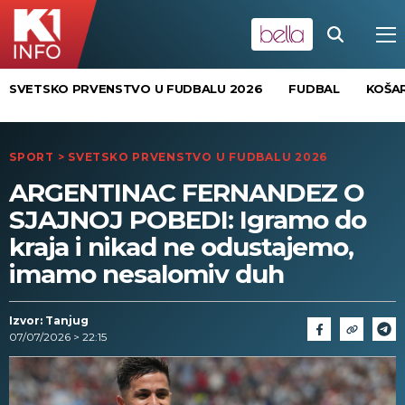
SVETSKO PRVENSTVO U FUDBALU 2026
FUDBAL
KOŠA
SPORT
>
SVETSKO PRVENSTVO U FUDBALU 2026
ARGENTINAC FERNANDEZ O
SJAJNOJ POBEDI: Igramo do
kraja i nikad ne odustajemo,
imamo nesalomiv duh
Izvor: Tanjug
07/07/2026 > 22:15