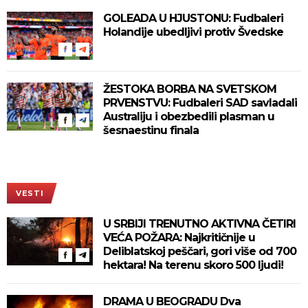
GOLEADA U HJUSTONU: Fudbaleri
Holandije ubedljivi protiv Švedske
ŽESTOKA BORBA NA SVETSKOM
PRVENSTVU: Fudbaleri SAD savladali
Australiju i obezbedili plasman u
šesnaestinu finala
VESTI
U SRBIJI TRENUTNO AKTIVNA ČETIRI
VEĆA POŽARA: Najkritičnije u
Deliblatskoj peščari, gori više od 700
hektara! Na terenu skoro 500 ljudi!
DRAMA U BEOGRADU Dva