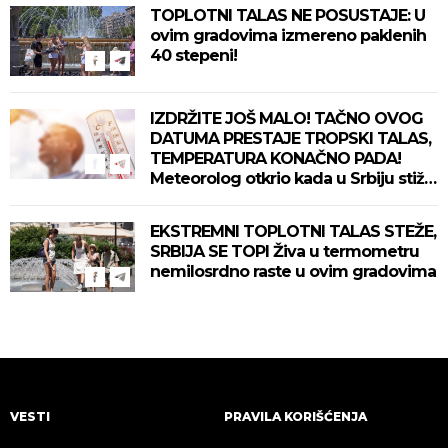
TOPLOTNI TALAS NE POSUSTAJE: U
ovim gradovima izmereno paklenih
40 stepeni!
IZDRŽITE JOŠ MALO! TAČNO OVOG
DATUMA PRESTAJE TROPSKI TALAS,
TEMPERATURA KONAČNO PADA!
Meteorolog otkrio kada u Srbiju stiže
zahlađenje!
EKSTREMNI TOPLOTNI TALAS STEŽE,
SRBIJA SE TOPI Živa u termometru
nemilosrdno raste u ovim gradovima
VESTI
PRAVILA KORIŠĆENJA