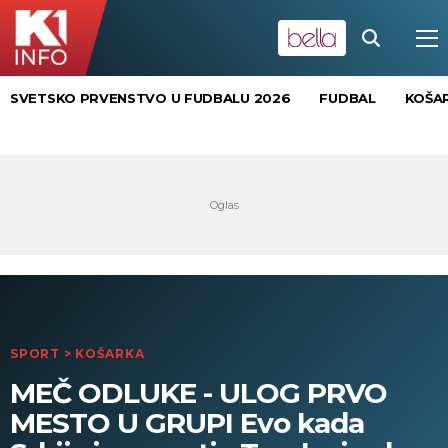
SVETSKO PRVENSTVO U FUDBALU 2026
FUDBAL
KOŠA
SPORT
>
KOŠARKA
MEČ ODLUKE - ULOG PRVO
MESTO U GRUPI Evo kada