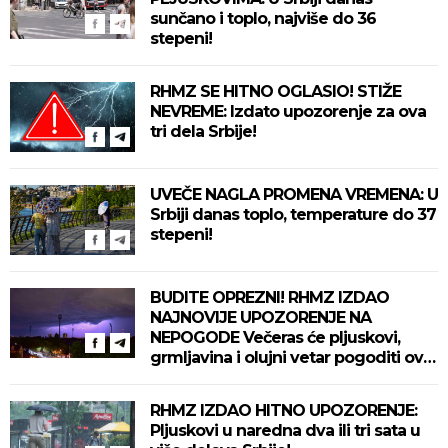
sunčano i toplo, najviše do 36
stepeni!
RHMZ SE HITNO OGLASIO! STIŽE
NEVREME: Izdato upozorenje za ova
tri dela Srbije!
UVEČE NAGLA PROMENA VREMENA: U
Srbiji danas toplo, temperature do 37
stepeni!
BUDITE OPREZNI! RHMZ IZDAO
NAJNOVIJE UPOZORENJE NA
NEPOGODE Večeras će pljuskovi,
grmljavina i olujni vetar pogoditi ove
delove zemlje!
RHMZ IZDAO HITNO UPOZORENJE:
Pljuskovi u naredna dva ili tri sata u