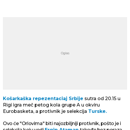
Košarkaška repezentaciaj Srbije
sutra od 20.15 u
Rigi igra meč petog kola grupe A u okviru
Eurobasketa, a protivnik je selekcija
Turske.
Ovo će "Orlovima" biti najozbiljniji protivnik, pošto je i
selekcija koju vodi
Ergin Ataman
takođe bez poraza