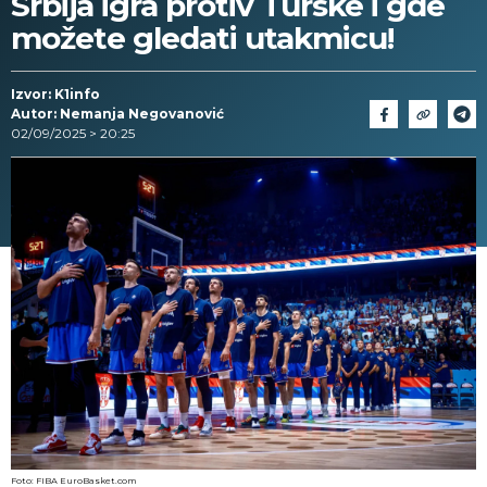
Srbija igra protiv Turske i gde
možete gledati utakmicu!
Izvor: K1info
Autor: Nemanja Negovanović
02/09/2025 > 20:25
Foto: FIBA EuroBasket.com