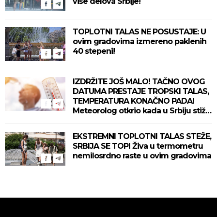
više delova Srbije!
TOPLOTNI TALAS NE POSUSTAJE: U
ovim gradovima izmereno paklenih
40 stepeni!
IZDRŽITE JOŠ MALO! TAČNO OVOG
DATUMA PRESTAJE TROPSKI TALAS,
TEMPERATURA KONAČNO PADA!
Meteorolog otkrio kada u Srbiju stiže
zahlađenje!
EKSTREMNI TOPLOTNI TALAS STEŽE,
SRBIJA SE TOPI Živa u termometru
nemilosrdno raste u ovim gradovima