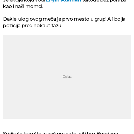
kao i naši momci.
Dakle, ulog ovog meča je prvo mesto u grupi A i bolja
pozicija pred nokaut fazu.
Srbija će, kao što je već poznato, biti bez Bogdana