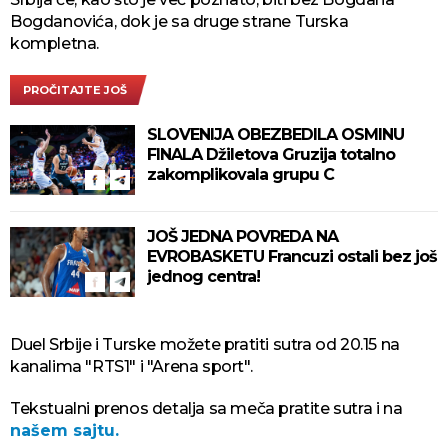
Bogdanovića, dok je sa druge strane Turska
kompletna.
PROČITAJTE JOŠ
SLOVENIJA OBEZBEDILA OSMINU
FINALA Džiletova Gruzija totalno
zakomplikovala grupu C
JOŠ JEDNA POVREDA NA
EVROBASKETU Francuzi ostali bez još
jednog centra!
Duel Srbije i Turske možete pratiti sutra od 20.15 na
kanalima "RTS1" i "Arena sport".
Tekstualni prenos detalja sa meča pratite sutra i na
našem sajtu.