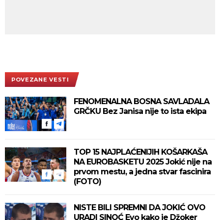
POVEZANE VESTI
FENOMENALNA BOSNA SAVLADALA
GRČKU Bez Janisa nije to ista ekipa
TOP 15 NAJPLAĆENIJIH KOŠARKAŠA
NA EUROBASKETU 2025 Jokić nije na
prvom mestu, a jedna stvar fascinira
(FOTO)
NISTE BILI SPREMNI DA JOKIĆ OVO
URADI SINOĆ Evo kako je Džoker