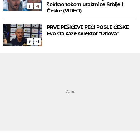
šokirao tokom utakmice Srbije i
Češke (VIDEO)
PRVE PEŠIĆEVE REČI POSLE ČEŠKE
Evo šta kaže selektor "Orlova"