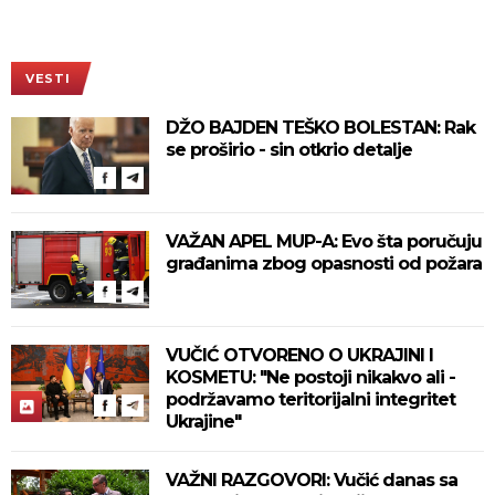
VESTI
DŽO BAJDEN TEŠKO BOLESTAN: Rak
se proširio - sin otkrio detalje
VAŽAN APEL MUP-A: Evo šta poručuju
građanima zbog opasnosti od požara
VUČIĆ OTVORENO O UKRAJINI I
KOSMETU: "Ne postoji nikakvo ali -
podržavamo teritorijalni integritet
Ukrajine"
VAŽNI RAZGOVORI: Vučić danas sa