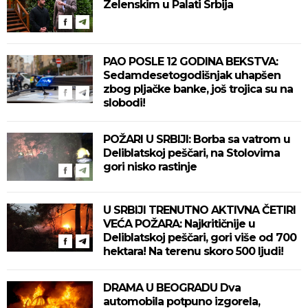
Zelenskim u Palati Srbija
PAO POSLE 12 GODINA BEKSTVA:
Sedamdesetogodišnjak uhapšen
zbog pljačke banke, još trojica su na
slobodi!
POŽARI U SRBIJI: Borba sa vatrom u
Deliblatskoj peščari, na Stolovima
gori nisko rastinje
U SRBIJI TRENUTNO AKTIVNA ČETIRI
VEĆA POŽARA: Najkritičnije u
Deliblatskoj peščari, gori više od 700
hektara! Na terenu skoro 500 ljudi!
DRAMA U BEOGRADU Dva
automobila potpuno izgorela,