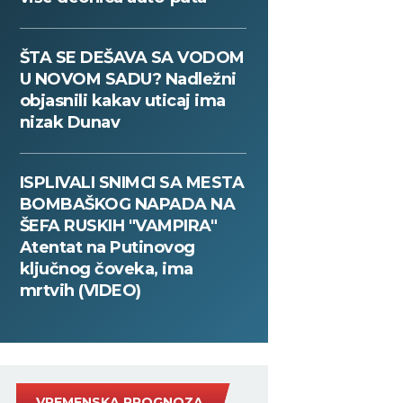
ŠTA SE DEŠAVA SA VODOM
U NOVOM SADU? Nadležni
objasnili kakav uticaj ima
nizak Dunav
ISPLIVALI SNIMCI SA MESTA
BOMBAŠKOG NAPADA NA
ŠEFA RUSKIH "VAMPIRA"
Atentat na Putinovog
ključnog čoveka, ima
mrtvih (VIDEO)
VREMENSKA PROGNOZA