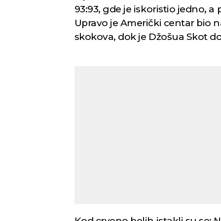
93:93, gde je iskoristio jedno, 
Upravo je Američki centar bio n
skokova, dok je Džošua Skot d
Kod crveno belih istakli su se: N