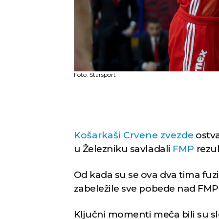
Foto: Starsport
Košarkaši Crvene zvezde
ostva
u Železniku savladali
FMP
rezul
Od kada su se ova dva tima fuzi
zabeležile sve pobede nad FMP-o
Ključni momenti meča bili su s