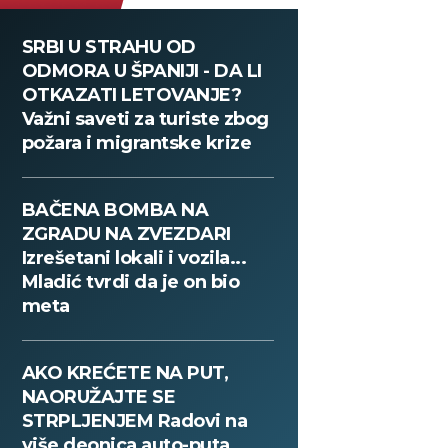
SRBI U STRAHU OD
ODMORA U ŠPANIJI - DA LI
OTKAZATI LETOVANJE?
Važni saveti za turiste zbog
požara i migrantske krize
BAČENA BOMBA NA
ZGRADU NA ZVEZDARI
Izrešetani lokali i vozila...
Mladić tvrdi da je on bio
meta
AKO KREĆETE NA PUT,
NAORUŽAJTE SE
STRPLJENJEM Radovi na
više deonica auto-puta