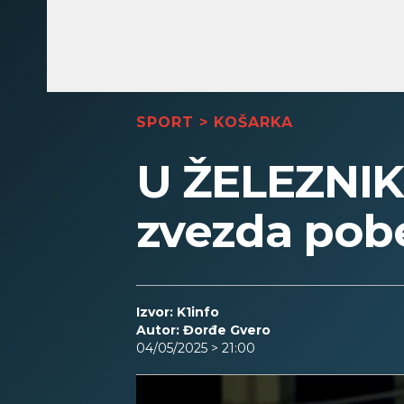
SPORT
>
KOŠARKA
U ŽELEZNIK
zvezda pob
Izvor: K1info
Autor: Đorđe Gvero
04/05/2025 > 21:00