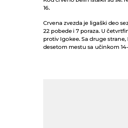
16.
Crvena zvezda je ligaški deo se
22 pobede i 7 poraza. U četvrtfi
protiv Igokee. Sa druge strane,
desetom mestu sa učinkom 14-