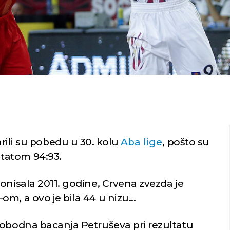
rili su pobedu u 30. kolu
Aba lige
, pošto su
tatom 94:93.
onisala 2011. godine, Crvena zvezda je
m, a ovo je bila 44 u nizu...
lobodna bacanja Petruševa pri rezultatu