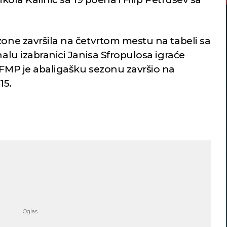
zone završila na četvrtom mestu na tabeli sa
nalu izabranici Janisa Sfropulosa igraće
 FMP je abaligašku sezonu završio na
15.