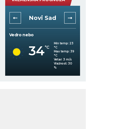
Novi Sad
Niš
Vedro nebo
Vedro nebo
33
Min temp:
23
°C
34
°C
°C
Max temp:
39
°C
Vetar:
3
m/s
%
Vlažnost:
30
%