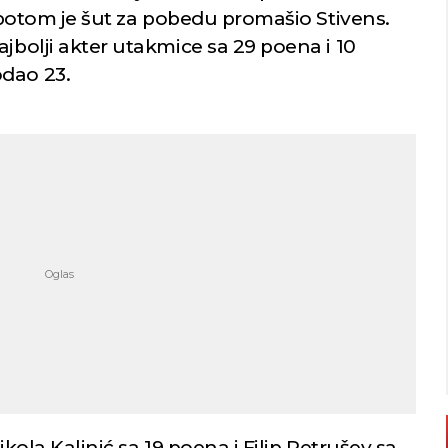
a potom je šut za pobedu promašio Stivens.
ajbolji akter utakmice sa 29 poena i 10
odao 23.
ikola Kalinić sa 19 poena i Filip Petrušev sa