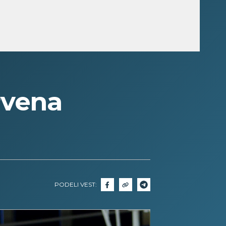
rvena
PODELI VEST: