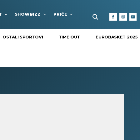
T
SHOWBIZZ
PRIČE
FUN BOX
KULTURA I
OSTALI SPORTOVI
TIME OUT
EUROBASKET 2025