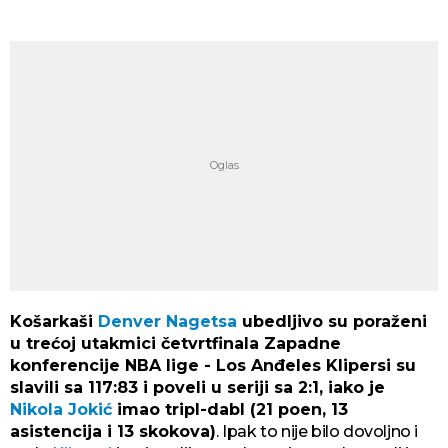
Košarkaši
Denver Nagetsa
ubedljivo su poraženi
u trećoj utakmici četvrtfinala Zapadne
konferencije NBA lige - Los Anđeles Klipersi su
slavili sa 117:83 i poveli u seriji sa 2:1, iako je
Nikola Jokić
imao tripl-dabl (21 poen, 13
asistencija i 13 skokova)
. Ipak to nije bilo dovoljno i