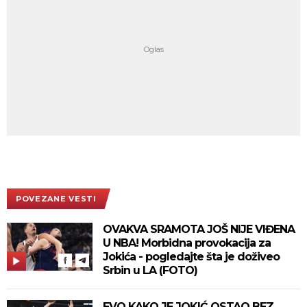
POVEZANE VESTI
OVAKVA SRAMOTA JOŠ NIJE VIĐENA
U NBA! Morbidna provokacija za
Jokića - pogledajte šta je doživeo
Srbin u LA (FOTO)
EVO KAKO JE JOKIĆ OSTAO BEZ