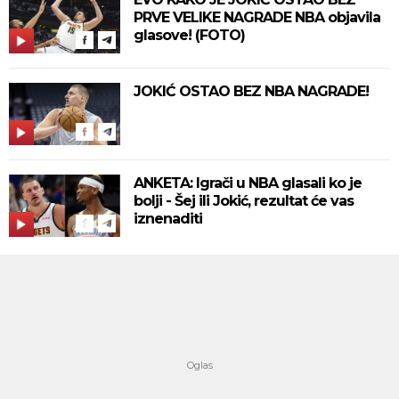
PRVE VELIKE NAGRADE NBA objavila
glasove! (FOTO)
JOKIĆ OSTAO BEZ NBA NAGRADE!
ANKETA: Igrači u NBA glasali ko je
bolji - Šej ili Jokić, rezultat će vas
iznenaditi