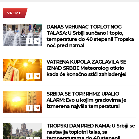
VREME
DANAS VRHUNAC TOPLOTNOG
TALASA: U Srbiji sunčano i toplo,
temperature do 40 stepeni! Tropska
noć pred nama!
VATRENA KUPOLA ZAGLAVILA SE
IZNAD SRBIJE Meteorolog otkrio
kada će konačno stići zahlađenje!
SRBIJA SE TOPI! RHMZ UPALIO
ALARM: Evo u kojim gradovima je
izmerena najviša temperatura!
TROPSKI DAN PRED NAMA: U Srbiji se
nastavlja toplotni talas, sa
temperaturama do 40 stepeni!