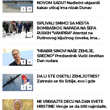
NOVOM SADU? Nadležni objasnili
kakav uticaj ima nizak Dunav
ISPLIVALI SNIMCI SA MESTA
BOMBAŠKOG NAPADA NA ŠEFA
RUSKIH "VAMPIRA" Atentat na
Putinovog ključnog čoveka, ima
mrtvih (VIDEO)
"HRABRI SINOVI NAŠE ZEMLJE,
SREĆNO" Predsednik Vučić čestitao
Dan rudara
DA LI STE OSETILI ZEMLJOTRES?
Zatreslo se tlo Srbije, evo i gde
NE VREĐAJTE DECU NA DAN SVETE
HRISTINE: Veruje se da štiti najmlađe,