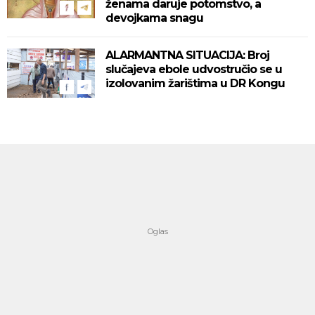
ženama daruje potomstvo, a
devojkama snagu
ALARMANTNA SITUACIJA: Broj
slučajeva ebole udvostručio se u
izolovanim žarištima u DR Kongu