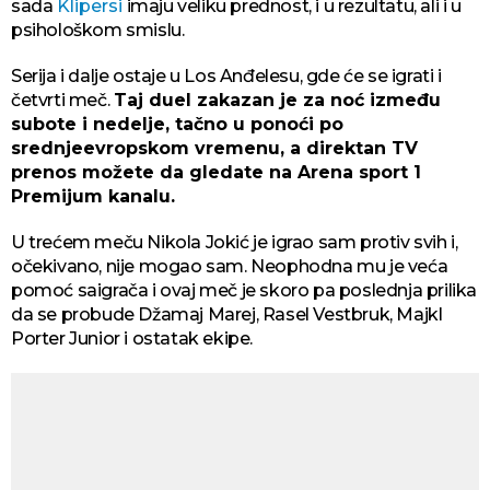
sada
Klipersi
imaju veliku prednost, i u rezultatu, ali i u
psihološkom smislu.
Serija i dalje ostaje u Los Anđelesu, gde će se igrati i
četvrti meč.
Taj duel zakazan je za noć između
subote i nedelje, tačno u ponoći po
srednjeevropskom vremenu, a direktan TV
prenos možete da gledate na Arena sport 1
Premijum kanalu.
U trećem meču Nikola Jokić je igrao sam protiv svih i,
očekivano, nije mogao sam. Neophodna mu je veća
pomoć saigrača i ovaj meč je skoro pa poslednja prilika
da se probude Džamaj Marej, Rasel Vestbruk, Majkl
Porter Junior i ostatak ekipe.