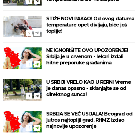
STIŽE NOVI PAKAO! Od ovog datuma
temperature opet divljaju, biće još
toplije!
NE IGNORIŠITE OVO UPOZORENJE!
Srbija je u crvenom - lekari izdali
hitne preporuke građanima
U SRBIJI VRELO KAO U RERNI Vreme
je danas opasno - sklanjajte se od
direktnog sunca!
SRBIJA SE VEĆ USIJALA! Beograd od
jutros najtopliji grad, RHMZ izdao
najnovije upozorenje