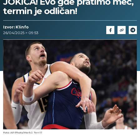
JOKIĆA! Evo gde pratimo meč,
termin je odličan!
Izvor: K1info
26/04/2025 > 09:53
Foto: AP Photo/Mark J. Terrill