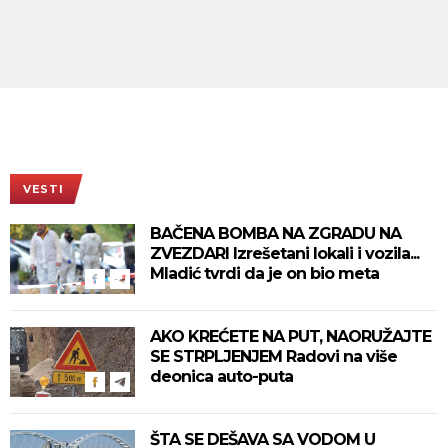
VESTI
BAČENA BOMBA NA ZGRADU NA
ZVEZDARI Izrešetani lokali i vozila...
Mladić tvrdi da je on bio meta
AKO KREĆETE NA PUT, NAORUŽAJTE
SE STRPLJENJEM Radovi na više
deonica auto-puta
ŠTA SE DEŠAVA SA VODOM U