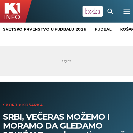
SVETSKO PRVENSTVO U FUDBALU 2026
FUDBAL
KOŠA
SPORT
>
KOŠARKA
SRBI, VEČERAS MOŽEMO I
MORAMO DA GLEDAMO