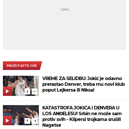
PROČITAJTE JOŠ
VREME ZA SELIDBU: Jokić je odavno
prerastao Denver, treba mu novi klub
poput Lejkersa ili Niksa!
KATASTROFA JOKIĆA I DENVERA U
LOS ANĐELESU! Srbin ne može sam
protiv svih - Klipersi trojkama srušili
Nagetse