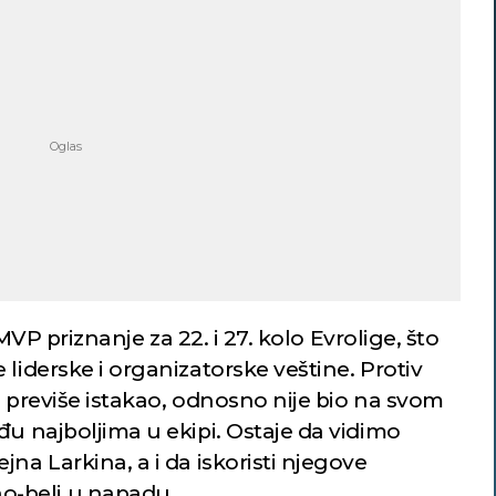
MVP priznanje za 22. i 27. kolo Evrolige, što
 liderske i organizatorske veštine. Protiv
e previše istakao, odnosno nije bio na svom
đu najboljima u ekipi. Ostaje da vidimo
na Larkina, a i da iskoristi njegove
-beli u napadu.