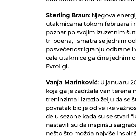
Sterling Braun
: Njegova energij
utakmicama tokom februara i ma
poznat po svojim izuzetnim šu
tri poena, i smatra se jednim od
Novi Sad
posvećenost igranju odbrane i v
cele utakmice ga čine jednim o
Vedro nebo
Mest
Evroligi.
35
Min temp:
23
°C
°C
Max temp:
37
Vanja Marinković
: U januaru 2
°C
Vetar:
2
m/s
koja ga je zadržala van terena
Vlažnost:
26
%
treninzima i izrazio želju da se 
povratak bio je od velike važn
delu sezone kada su se stvari "
nastavili su da inspirišu saigra
nešto što možda najviše inspiri