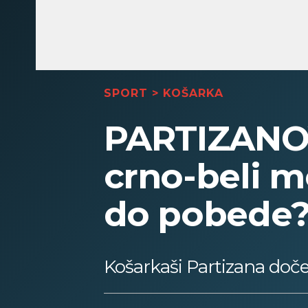
SPORT
>
KOŠARKA
PARTIZANO
crno-beli m
do pobede
Košarkaši Partizana doč