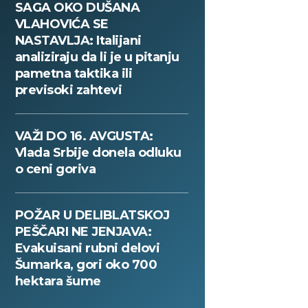
SAGA OKO DUŠANA
VLAHOVIĆA SE
NASTAVLJA: Italijani
analiziraju da li je u pitanju
pametna taktika ili
previsoki zahtevi
VAŽI DO 16. AVGUSTA:
Vlada Srbije donela odluku
o ceni goriva
POŽAR U DELIBLATSKOJ
PEŠČARI NE JENJAVA:
Evakuisani rubni delovi
Šumarka, gori oko 700
hektara šume