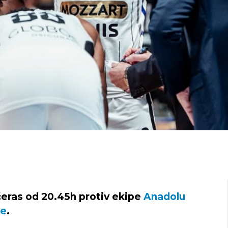
čeras od 20.45h protiv ekipe
Anadolu
ge
.