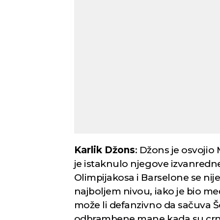
Karlik Džons
: Džons je osvojio 
je istaknulo njegove izvanredne
Olimpijakosa i Barselone se nij
najboljem nivou, iako je bio me
može li defanzivno da sačuva Šej
odbrambene mane kada su crno