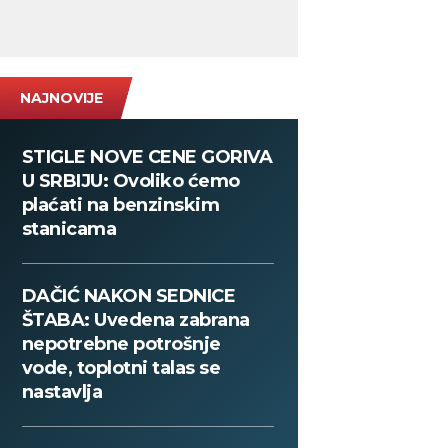
NAJNOVIJE
STIGLE NOVE CENE GORIVA
U SRBIJU: Ovoliko ćemo
plaćati na benzinskim
stanicama
DAČIĆ NAKON SEDNICE
ŠTABA: Uvedena zabrana
nepotrebne potrošnje
vode, toplotni talas se
nastavlja