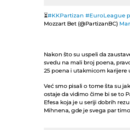
⏳
#KKPartizan
#EuroLeague
p
Mozzart Bet (@PartizanBC)
Mar
Nakon što su uspeli da zaustave
svedu na mali broj poena, prav
25 poena i utakmicom karijere
Već smo pisali o tome šta su ja
ostaje da vidimo čime bi se to 
Efesa koja je u seriji dobrih rez
Mihnena, gde je svega par tim