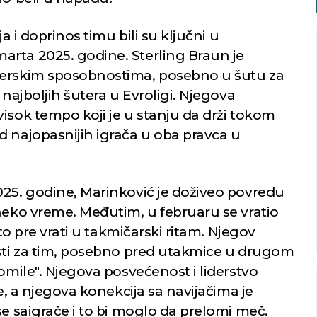
a i doprinos timu bili su ključni u
rta 2025. godine. Sterling Braun je
terskim sposobnostima, posebno u šutu za
 najboljih šutera u Evroligi. Njegova
Niš
Beograd
isok tempo koji je u stanju da drži tokom
d najopasnijih igrača u oba pravca u
imično oblačno
Vedro nebo
35
Min temp:
22
Min temp:
23
°C
°C
°C
35
°C
Max temp:
36
Max temp:
37
025. godine, Marinković je doživeo povredu
°C
°C
Vetar:
2
m/s
Vetar:
2
m/s
 neko vreme. Međutim, u februaru se vratio
Vlažnost:
28
%
Vlažnost:
41
%
što pre vrati u takmičarski ritam. Njegov
osti za tim, posebno pred utakmice u drugom
lomile". Njegova posvećenost i liderstvo
če, a njegova konekcija sa navijačima je
še saigrače i to bi moglo da prelomi meč.