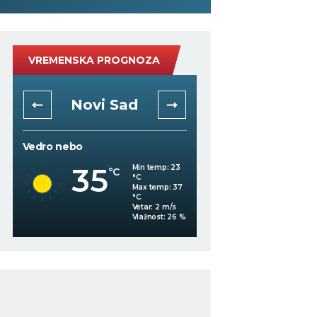
VREMENSKA PROGNOZA
Novi Sad
Niš
Vedro nebo
Mestimično oblačno
35
Min temp:
23
°C
°C
35
°C
Max temp:
37
°C
Vetar:
2
m/s
Vlažnost:
26
%