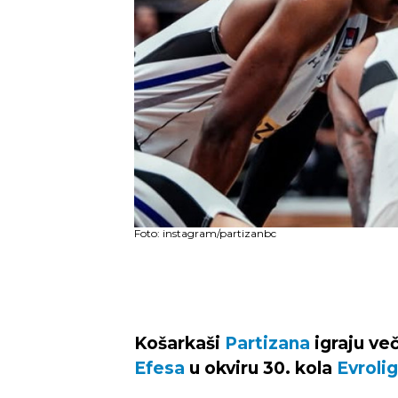
Foto: instagram/partizanbc
Košarkaši
Partizana
igraju ve
Efesa
u okviru 30. kola
Evroli