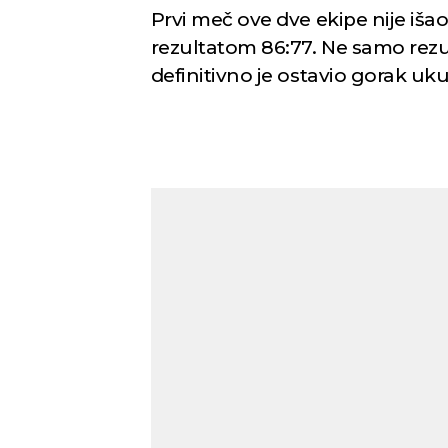
Prvi meč ove dve ekipe nije iša
rezultatom 86:77. Ne samo rezult
definitivno je ostavio gorak uk