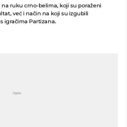
o na ruku crno-belima, koji su poraženi
at, već i način na koji su izgubili
us igračima Partizana.