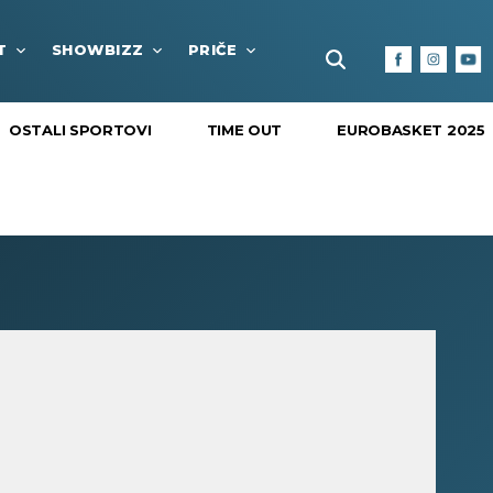
T
SHOWBIZZ
PRIČE
FUN BOX
KULTURA I
OSTALI SPORTOVI
TIME OUT
EUROBASKET 2025