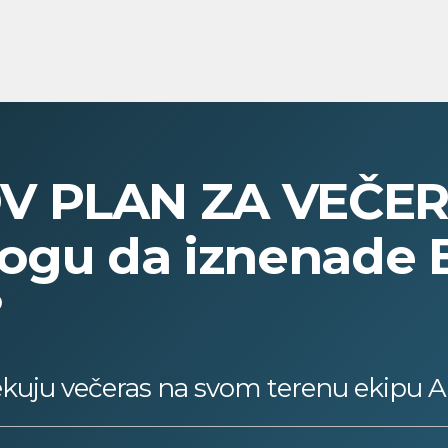
V PLAN ZA VEČER
ogu da iznenade E
?
ekuju večeras na svom terenu ekipu A