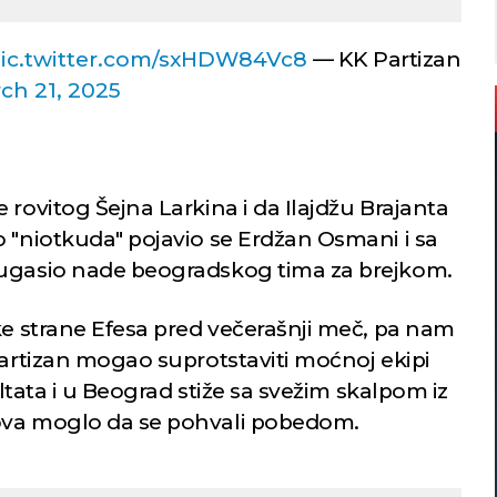
ic.twitter.com/sxHDW84Vc8
— KK Partizan
ch 21, 2025
 rovitog Šejna Larkina i da Ilajdžu Brajanta
o "niotkuda" pojavio se Erdžan Osmani i sa
 ugasio nade beogradskog tima za brejkom.
ke strane Efesa pred večerašnji meč, pa nam
Partizan mogao suprotstaviti moćnoj ekipi
ultata i u Beograd stiže sa svežim skalpom iz
ova moglo da se pohvali pobedom.