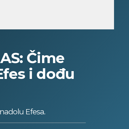
AS: Čime
fes i dođu
nadolu Efesa.