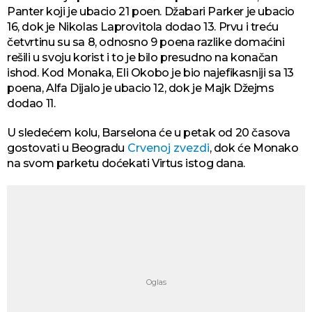
Panter koji je ubacio 21 poen. Džabari Parker je ubacio
16, dok je Nikolas Laprovitola dodao 13. Prvu i treću
četvrtinu su sa 8, odnosno 9 poena razlike domaćini
rešili u svoju korist i to je bilo presudno na konačan
ishod. Kod Monaka, Eli Okobo je bio najefikasniji sa 13
poena, Alfa Dijalo je ubacio 12, dok je Majk Džejms
dodao 11.
U sledećem kolu, Barselona će u petak od 20 časova
gostovati u Beogradu
Crvenoj zvezdi
, dok će Monako
na svom parketu doćekati Virtus istog dana.