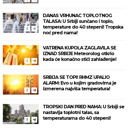
DANAS VRHUNAC TOPLOTNOG
TALASA: U Srbiji sunčano i toplo,
temperature do 40 stepeni! Tropska
noć pred nama!
VATRENA KUPOLA ZAGLAVILA SE
IZNAD SRBIJE Meteorolog otkrio
kada će konačno stići zahlađenje!
SRBIJA SE TOPI! RHMZ UPALIO
ALARM: Evo u kojim gradovima je
izmerena najviša temperatura!
TROPSKI DAN PRED NAMA: U Srbiji se
nastavlja toplotni talas, sa
temperaturama do 40 stepeni!