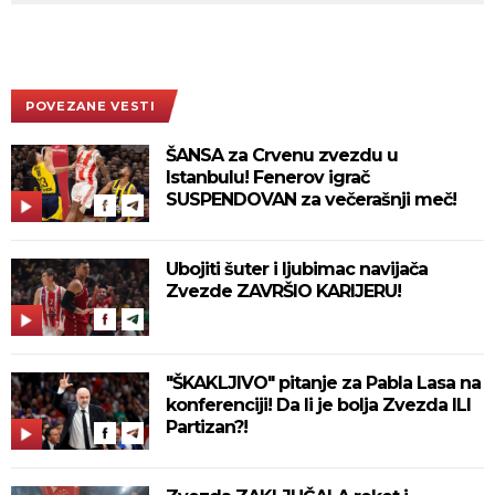
POVEZANE VESTI
ŠANSA za Crvenu zvezdu u
Istanbulu! Fenerov igrač
SUSPENDOVAN za večerašnji meč!
Ubojiti šuter i ljubimac navijača
Zvezde ZAVRŠIO KARIJERU!
"ŠKAKLJIVO" pitanje za Pabla Lasa na
konferenciji! Da li je bolja Zvezda ILI
Partizan?!