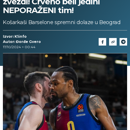
zvezdi! Crveno beli jedini
NEPORAŽENI tim!
Košarkaši Barselone spremni dolaze u Beograd
Izvor: K1info
Autor: Đorđe Gvero
17/10/2024 > 00:44