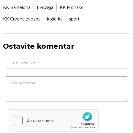
KK Barselona
Evroliga
KK Monako
KK Crvena zvezda
košarka
sport
Ostavite komentar