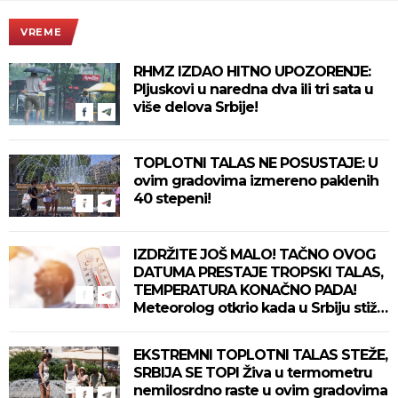
VREME
RHMZ IZDAO HITNO UPOZORENJE:
Pljuskovi u naredna dva ili tri sata u
više delova Srbije!
TOPLOTNI TALAS NE POSUSTAJE: U
ovim gradovima izmereno paklenih
40 stepeni!
IZDRŽITE JOŠ MALO! TAČNO OVOG
DATUMA PRESTAJE TROPSKI TALAS,
TEMPERATURA KONAČNO PADA!
Meteorolog otkrio kada u Srbiju stiže
zahlađenje!
EKSTREMNI TOPLOTNI TALAS STEŽE,
SRBIJA SE TOPI Živa u termometru
nemilosrdno raste u ovim gradovima