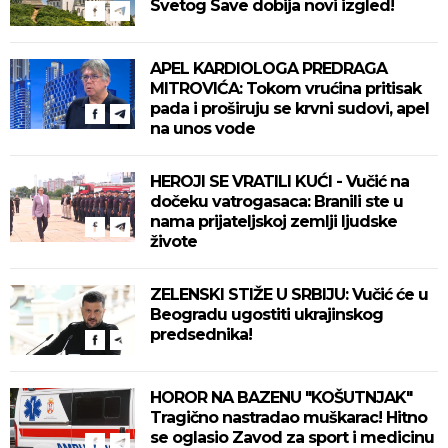
Svetog Save dobija novi izgled!
APEL KARDIOLOGA PREDRAGA
MITROVIĆA: Tokom vrućina pritisak
pada i proširuju se krvni sudovi, apel
na unos vode
HEROJI SE VRATILI KUĆI - Vučić na
dočeku vatrogasaca: Branili ste u
nama prijateljskoj zemlji ljudske
živote
ZELENSKI STIŽE U SRBIJU: Vučić će u
Beogradu ugostiti ukrajinskog
predsednika!
HOROR NA BAZENU "KOŠUTNJAK"
Tragično nastradao muškarac! Hitno
se oglasio Zavod za sport i medicinu