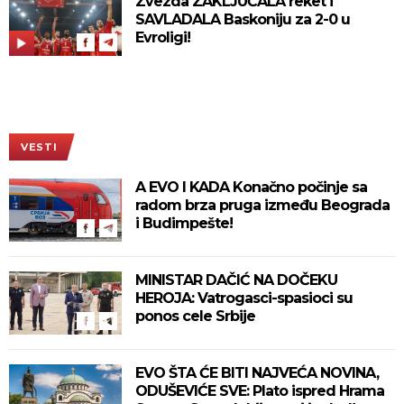
Zvezda ZAKLJUČALA reket i
SAVLADALA Baskoniju za 2-0 u
Evroligi!
VESTI
A EVO I KADA Konačno počinje sa
radom brza pruga između Beograda
i Budimpešte!
MINISTAR DAČIĆ NA DOČEKU
HEROJA: Vatrogasci-spasioci su
ponos cele Srbije
EVO ŠTA ĆE BITI NAJVEĆA NOVINA,
ODUŠEVIĆE SVE: Plato ispred Hrama