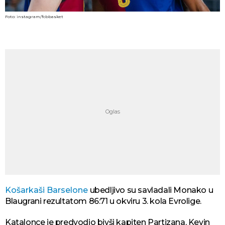
Foto: instagram/fcbbasket
Košarkaši Barselone
ubedljivo su savladali Monako u
Blaugrani rezultatom 86:71 u okviru 3. kola Evrolige.
Katalonce je predvodio bivši kapiten Partizana, Kevin