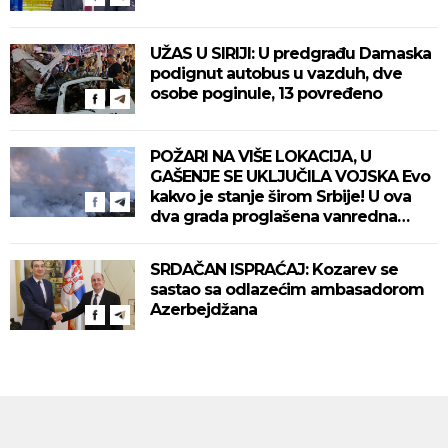
UŽAS U SIRIJI: U predgrađu Damaska
podignut autobus u vazduh, dve
osobe poginule, 13 povređeno
POŽARI NA VIŠE LOKACIJA, U
GAŠENJE SE UKLJUČILA VOJSKA Evo
kakvo je stanje širom Srbije! U ova
dva grada proglašena vanredna
situacija! (VIDEO)
SRDAČAN ISPRAĆAJ: Kozarev se
sastao sa odlazećim ambasadorom
Azerbejdžana