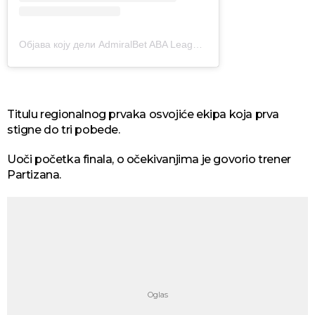
Објава коју дели AdmiralBet ABA League (@aba.liga)
Titulu regionalnog prvaka osvojiće ekipa koja prva
stigne do tri pobede.
Uoči početka finala, o očekivanjima je govorio trener
Partizana.