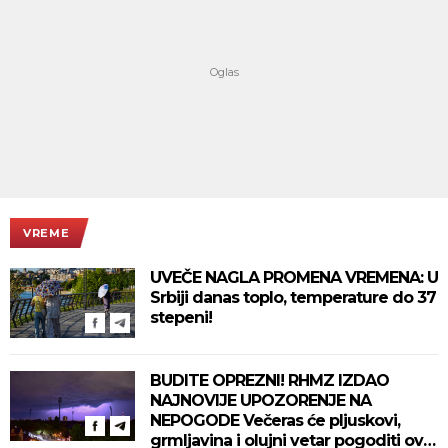
VREME
UVEČE NAGLA PROMENA VREMENA: U
Srbiji danas toplo, temperature do 37
stepeni!
BUDITE OPREZNI! RHMZ IZDAO
NAJNOVIJE UPOZORENJE NA
NEPOGODE Večeras će pljuskovi,
grmljavina i olujni vetar pogoditi ove