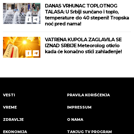
DANAS VRHUNAC TOPLOTNOG
TALASA: U Srbiji sunčano i toplo,
temperature do 40 stepeni! Tropska
noć pred nama!
VATRENA KUPOLA ZAGLAVILA SE
IZNAD SRBIJE Meteorolog otkrio
kada će konačno stići zahlađenje!
VESTI
PRAVILA KORIŠĆENJA
VREME
IMPRESSUM
ZDRAVLJE
O NAMA
EKONOMIJA
TANJUG TV PROGRAM