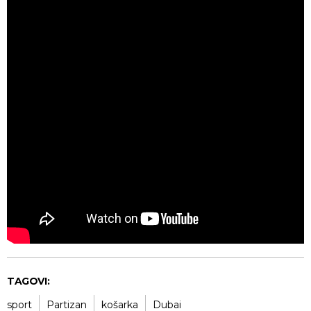
TAGOVI:
sport
Partizan
košarka
Dubai