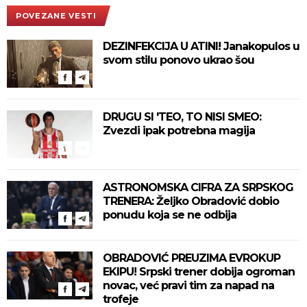
POVEZANE VESTI
DEZINFEKCIJA U ATINI! Janakopulos u
svom stilu ponovo ukrao šou
DRUGU SI 'TEO, TO NISI SMEO:
Zvezdi ipak potrebna magija
ASTRONOMSKA CIFRA ZA SRPSKOG
TRENERA: Željko Obradović dobio
ponudu koja se ne odbija
OBRADOVIĆ PREUZIMA EVROKUP
EKIPU! Srpski trener dobija ogroman
novac, već pravi tim za napad na
trofeje