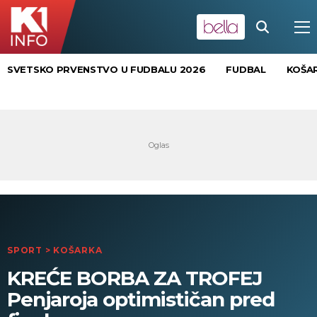
SVETSKO PRVENSTVO U FUDBALU 2026
FUDBAL
KOŠA
SPORT
>
KOŠARKA
KREĆE BORBA ZA TROFEJ
Penjaroja optimističan pred