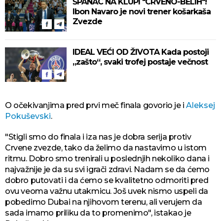
ŠPANAC NA KLUPI "CRVENO-BELIH"!
Ibon Navaro je novi trener košarkaša
Zvezde
IDEAL VEĆI OD ŽIVOTA Kada postoji
„zašto“, svaki trofej postaje večnost
O očekivanjima pred prvi meč finala govorio je i
Aleksej
Pokuševski
.
"Stigli smo do finala i iza nas je dobra serija protiv
Crvene zvezde, tako da želimo da nastavimo u istom
ritmu. Dobro smo trenirali u poslednjih nekoliko dana i
najvažnije je da su svi igrači zdravi. Nadam se da ćemo
dobro putovati i da ćemo se kvalitetno odmoriti pred
ovu veoma važnu utakmicu. Još uvek nismo uspeli da
pobedimo Dubai na njihovom terenu, ali verujem da
sada imamo priliku da to promenimo", istakao je