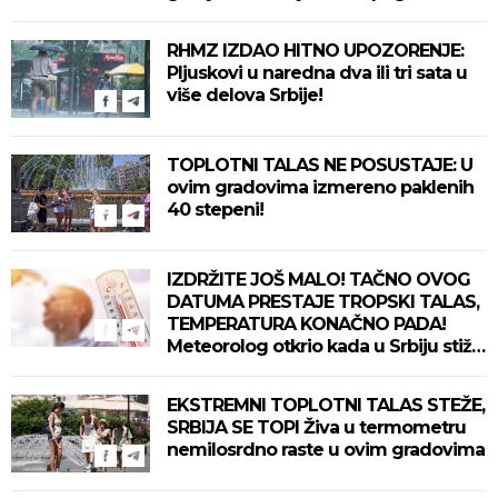
delove zemlje!
RHMZ IZDAO HITNO UPOZORENJE:
Pljuskovi u naredna dva ili tri sata u
više delova Srbije!
TOPLOTNI TALAS NE POSUSTAJE: U
ovim gradovima izmereno paklenih
40 stepeni!
IZDRŽITE JOŠ MALO! TAČNO OVOG
DATUMA PRESTAJE TROPSKI TALAS,
TEMPERATURA KONAČNO PADA!
Meteorolog otkrio kada u Srbiju stiže
zahlađenje!
EKSTREMNI TOPLOTNI TALAS STEŽE,
SRBIJA SE TOPI Živa u termometru
nemilosrdno raste u ovim gradovima