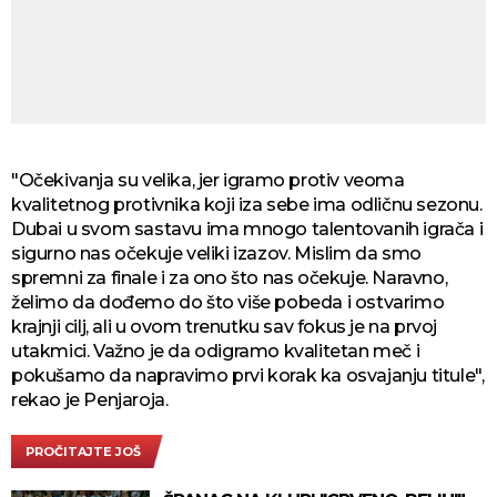
"Očekivanja su velika, jer igramo protiv veoma
kvalitetnog protivnika koji iza sebe ima odličnu sezonu.
Dubai u svom sastavu ima mnogo talentovanih igrača i
sigurno nas očekuje veliki izazov. Mislim da smo
spremni za finale i za ono što nas očekuje. Naravno,
želimo da dođemo do što više pobeda i ostvarimo
krajnji cilj, ali u ovom trenutku sav fokus je na prvoj
utakmici. Važno je da odigramo kvalitetan meč i
pokušamo da napravimo prvi korak ka osvajanju titule",
rekao je Penjaroja.
PROČITAJTE JOŠ