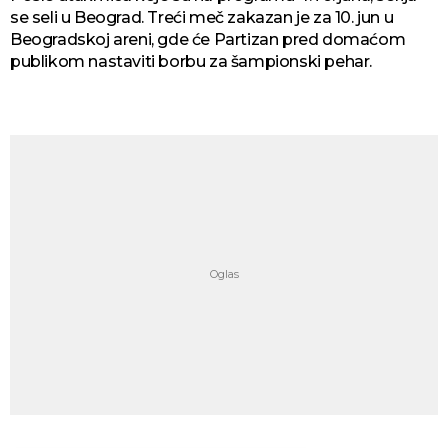
se seli u Beograd. Treći meč zakazan je za 10. jun u
Beogradskoj areni, gde će Partizan pred domaćom
publikom nastaviti borbu za šampionski pehar.