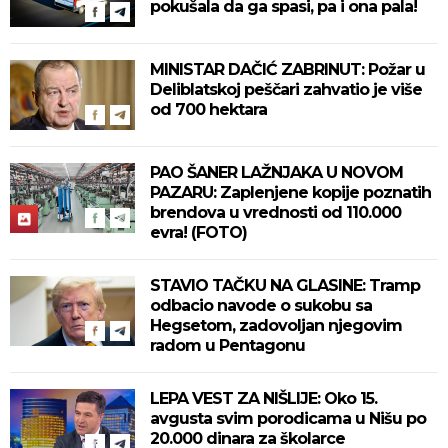
pokušala da ga spasi, pa i ona pala!
MINISTAR DAČIĆ ZABRINUT: Požar u
Deliblatskoj peščari zahvatio je više
od 700 hektara
PAO ŠANER LAŽNJAKA U NOVOM
PAZARU: Zaplenjene kopije poznatih
brendova u vrednosti od 110.000
evra! (FOTO)
STAVIO TAČKU NA GLASINE: Tramp
odbacio navode o sukobu sa
Hegsetom, zadovoljan njegovim
radom u Pentagonu
LEPA VEST ZA NIŠLIJE: Oko 15.
avgusta svim porodicama u Nišu po
20.000 dinara za školarce