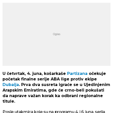
U četvrtak, 4. juna, košarkaše
Partizana
očekuje
početak finalne serije ABA lige protiv ekipe
Dubaija
. Prva dva susreta igraće se u Ujedinjenim
Arapskim Emiratima, gde će crno-beli pokušati
da naprave važan korak ka odbrani regionalne
titule.
Posle utakmica koje su na programu 4. i 6. juna, serija