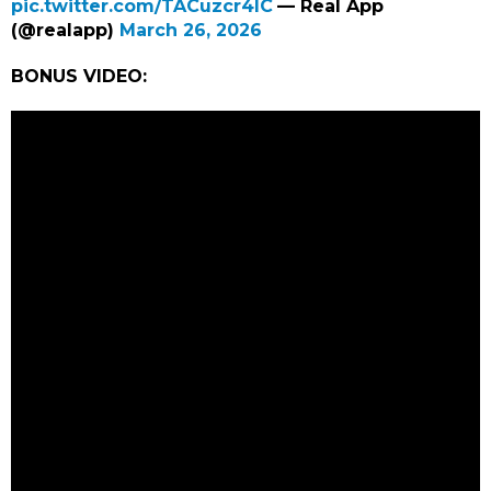
pic.twitter.com/TACuzcr4lC
— Real App
(@realapp)
March 26, 2026
BONUS VIDEO: