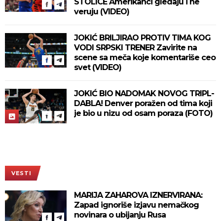
STOLICE Amerikanci gledaju i ne
veruju (VIDEO)
JOKIĆ BRILJIRAO PROTIV TIMA KOG
VODI SRPSKI TRENER Zavirite na
scene sa meča koje komentariše ceo
svet (VIDEO)
JOKIĆ BIO NADOMAK NOVOG TRIPL-
DABLA! Denver poražen od tima koji
je bio u nizu od osam poraza (FOTO)
VESTI
MARIJA ZAHAROVA IZNERVIRANA:
Zapad ignoriše izjavu nemačkog
novinara o ubijanju Rusa