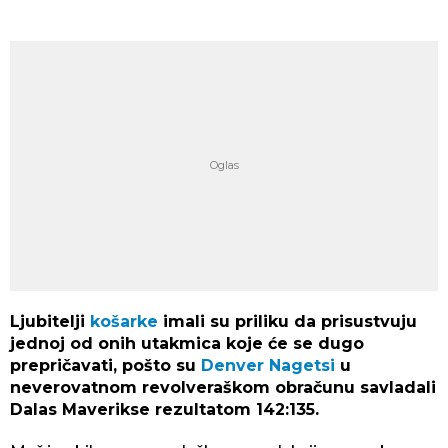
Ljubitelji
košarke
imali su priliku da prisustvuju
jednoj od onih utakmica koje će se dugo
prepričavati, pošto su
Denver Nagetsi
u
neverovatnom revolveraškom obračunu savladali
Dalas Maverikse rezultatom 142:135.