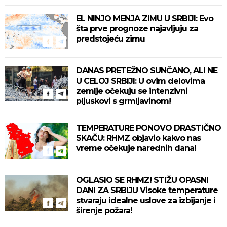
EL NINJO MENJA ZIMU U SRBIJI: Evo
šta prve prognoze najavljuju za
predstojeću zimu
DANAS PRETEŽNO SUNČANO, ALI NE
U CELOJ SRBIJI: U ovim delovima
zemlje očekuju se intenzivni
pljuskovi s grmljavinom!
TEMPERATURE PONOVO DRASTIČNO
SKAČU: RHMZ objavio kakvo nas
vreme očekuje narednih dana!
OGLASIO SE RHMZ! STIŽU OPASNI
DANI ZA SRBIJU Visoke temperature
stvaraju idealne uslove za izbijanje i
širenje požara!