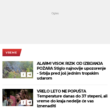
VREME
ALARM! VISOK RIZIK OD IZBIJANJA
POŽARA Stiglo najnovije upozorenje
- Srbija pred još jednim tropskim
udarom
VRELO LETO NE POPUŠTA
Temperature danas do 37 stepeni, ali
vreme do kraja nedelje će vas
iznenaditi