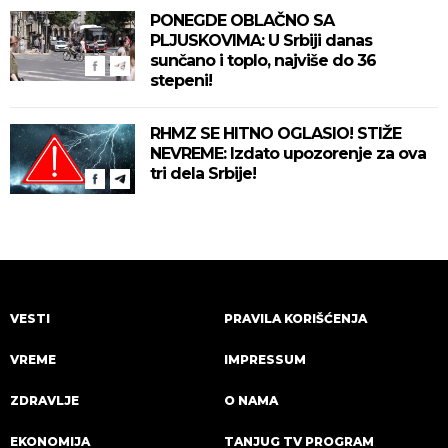
PONEGDE OBLAČNO SA
PLJUSKOVIMA: U Srbiji danas
sunčano i toplo, najviše do 36
stepeni!
RHMZ SE HITNO OGLASIO! STIŽE
NEVREME: Izdato upozorenje za ova
tri dela Srbije!
VESTI
PRAVILA KORIŠĆENJA
VREME
IMPRESSUM
ZDRAVLJE
O NAMA
EKONOMIJA
TANJUG TV PROGRAM