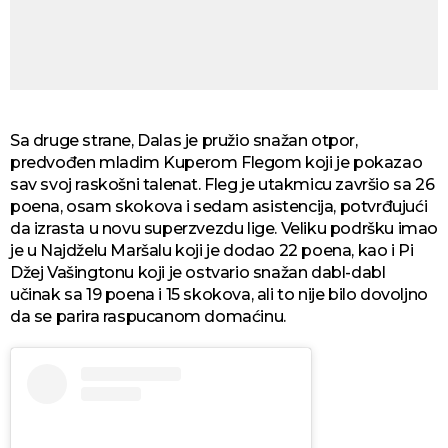
Sa druge strane, Dalas je pružio snažan otpor,
predvođen mladim Kuperom Flegom koji je pokazao
sav svoj raskošni talenat. Fleg je utakmicu završio sa 26
poena, osam skokova i sedam asistencija, potvrđujući
da izrasta u novu superzvezdu lige. Veliku podršku imao
je u Najdželu Maršalu koji je dodao 22 poena, kao i Pi
Džej Vašingtonu koji je ostvario snažan dabl-dabl
učinak sa 19 poena i 15 skokova, ali to nije bilo dovoljno
da se parira raspucanom domaćinu.