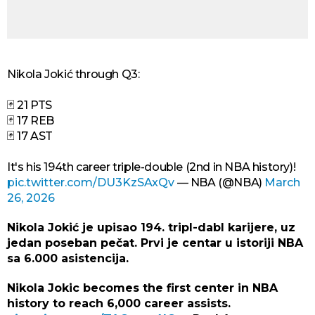
Nikola Jokić through Q3:
🃏 21 PTS
🃏 17 REB
🃏 17 AST
It's his 194th career triple-double (2nd in NBA history)!
pic.twitter.com/DU3KzSAxQv
— NBA (@NBA)
March
26, 2026
Nikola Jokić je upisao 194. tripl-dabl karijere, uz
jedan poseban pečat. Prvi je centar u istoriji NBA
sa 6.000 asistencija.
Nikola Jokic becomes the first center in NBA
history to reach 6,000 career assists.