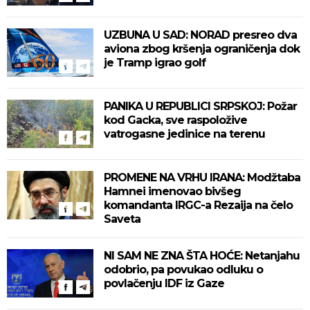
UZBUNA U SAD: NORAD presreo dva
aviona zbog kršenja ograničenja dok
je Tramp igrao golf
PANIKA U REPUBLICI SRPSKOJ: Požar
kod Gacka, sve raspoložive
vatrogasne jedinice na terenu
PROMENE NA VRHU IRANA: Modžtaba
Hamnei imenovao bivšeg
komandanta IRGC-a Rezaija na čelo
Saveta
NI SAM NE ZNA ŠTA HOĆE: Netanjahu
odobrio, pa povukao odluku o
povlačenju IDF iz Gaze