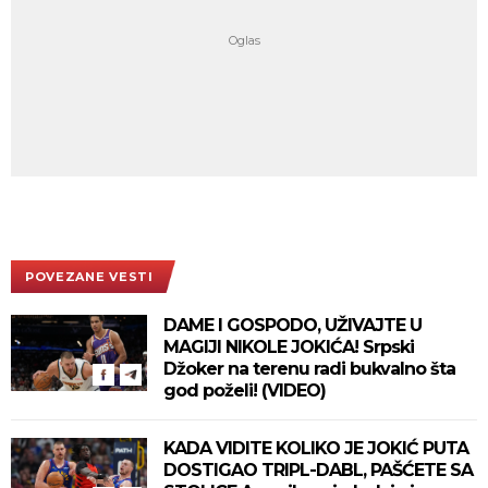
POVEZANE VESTI
DAME I GOSPODO, UŽIVAJTE U
MAGIJI NIKOLE JOKIĆA! Srpski
Džoker na terenu radi bukvalno šta
god poželi! (VIDEO)
KADA VIDITE KOLIKO JE JOKIĆ PUTA
DOSTIGAO TRIPL-DABL, PAŠĆETE SA