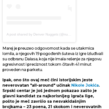
A post shared by Denver Nuggets (@nuggets)
Marej je preuzeo odgovornost kada se utakmica
lomila, a njegovih 19 pogođenih šuteva iz igre izluđivali
su odbranu Dalasa, koja nije imala rešenje za njegovu
agresivnost i preciznost tokom čitavih 41 minut
proveden na parketu.
Ipak, ono što ovaj meč čini istorijskim jeste
neverovatan "all-around" učinak
Nikole Jokića
.
Srpski centar je još jednom pokazao zašto je
glavni kandidat za najkorisnijeg igrača lige,
pošto je meč završio sa nesvakidašnjim
brojkama – 23 poena, 21 skokom i neverovatnih