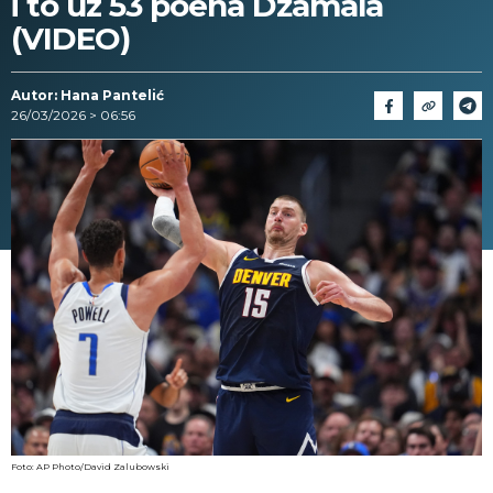
i to uz 53 poena Džamala
(VIDEO)
Autor: Hana Pantelić
26/03/2026 > 06:56
Foto: AP Photo/David Zalubowski