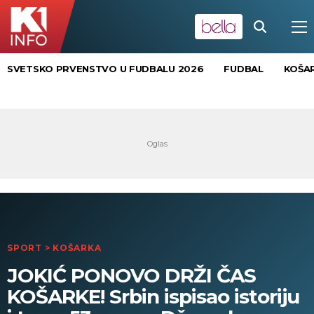
SVETSKO PRVENSTVO U FUDBALU 2026
FUDBAL
KOŠA
SPORT
>
KOŠARKA
JOKIĆ PONOVO DRŽI ČAS
KOŠARKE! Srbin ispisao istoriju