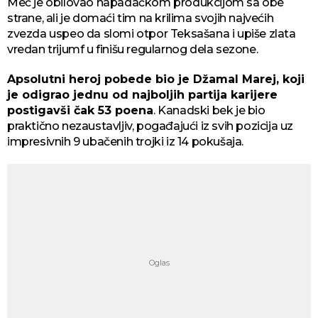
Meč je obilovao napadačkom produkcijom sa obe
strane, ali je domaći tim na krilima svojih najvećih
zvezda uspeo da slomi otpor Teksašana i upiše zlata
vredan trijumf u finišu regularnog dela sezone.
Apsolutni heroj pobede bio je Džamal Marej, koji
je odigrao jednu od najboljih partija karijere
postigavši čak 53 poena
. Kanadski bek je bio
praktično nezaustavljiv, pogađajući iz svih pozicija uz
impresivnih 9 ubačenih trojki iz 14 pokušaja.