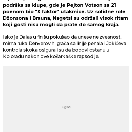
podrška sa klupe, gde je Pejton Votson sa 21
poenom bio "X faktor" utakmice. Uz solidne role
Džonsona i Brauna, Nagetsi su održali visok ritam
koji gosti nisu mogli da prate do samog kraja.
Iako je Dalas u finišu pokušao da unese neizvesnost,
mirna ruka Denverovih igrača sa linije penala i Jokićeva
kontrola skoka osigurali su da bodovi ostanu u
Koloradu nakon ove košarkaške rapsodije.