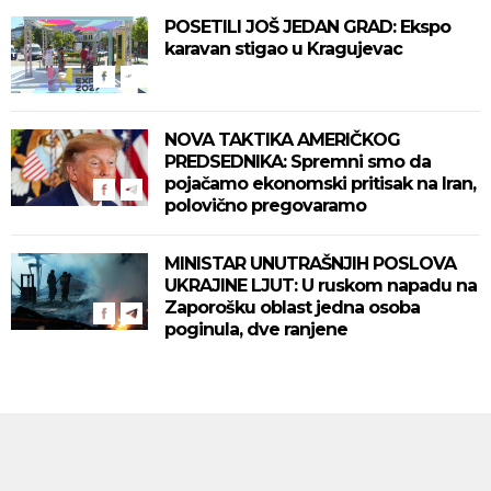
POSETILI JOŠ JEDAN GRAD: Ekspo
karavan stigao u Kragujevac
NOVA TAKTIKA AMERIČKOG
PREDSEDNIKA: Spremni smo da
pojačamo ekonomski pritisak na Iran,
polovično pregovaramo
MINISTAR UNUTRAŠNJIH POSLOVA
UKRAJINE LJUT: U ruskom napadu na
Zaporošku oblast jedna osoba
poginula, dve ranjene