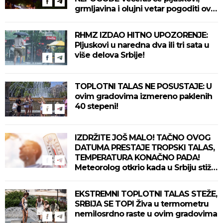
grmljavina i olujni vetar pogoditi ove
delove zemlje!
RHMZ IZDAO HITNO UPOZORENJE:
Pljuskovi u naredna dva ili tri sata u
više delova Srbije!
TOPLOTNI TALAS NE POSUSTAJE: U
ovim gradovima izmereno paklenih
40 stepeni!
IZDRŽITE JOŠ MALO! TAČNO OVOG
DATUMA PRESTAJE TROPSKI TALAS,
TEMPERATURA KONAČNO PADA!
Meteorolog otkrio kada u Srbiju stiže
zahlađenje!
EKSTREMNI TOPLOTNI TALAS STEŽE,
SRBIJA SE TOPI Živa u termometru
nemilosrdno raste u ovim gradovima