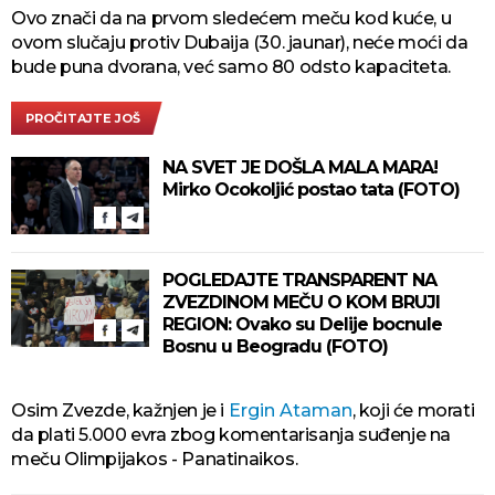
Ovo znači da na prvom sledećem meču kod kuće, u
ovom slučaju protiv Dubaija (30. jaunar), neće moći da
bude puna dvorana, već samo 80 odsto kapaciteta.
PROČITAJTE JOŠ
NA SVET JE DOŠLA MALA MARA!
Mirko Ocokoljić postao tata (FOTO)
POGLEDAJTE TRANSPARENT NA
ZVEZDINOM MEČU O KOM BRUJI
REGION: Ovako su Delije bocnule
Bosnu u Beogradu (FOTO)
Osim Zvezde, kažnjen je i
Ergin Ataman
, koji će morati
da plati 5.000 evra zbog komentarisanja suđenje na
meču Olimpijakos - Panatinaikos.