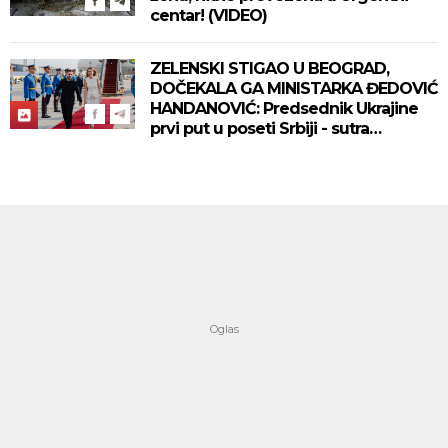
centar! (VIDEO)
ZELENSKI STIGAO U BEOGRAD,
DOČEKALA GA MINISTARKA ĐEDOVIĆ
HANDANOVIĆ: Predsednik Ukrajine
prvi put u poseti Srbiji - sutra
sastanak sa Vučićem! (FOTO/VIDEO)