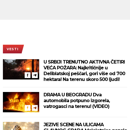
VESTI
U SRBIJI TRENUTNO AKTIVNA ČETIRI
VEĆA POŽARA: Najkritičnije u
Deliblatskoj peščari, gori više od 700
hektara! Na terenu skoro 500 ljudi!
DRAMA U BEOGRADU Dva
automobila potpuno izgorela,
vatrogasci na terenu! (VIDEO)
JEZIVE SCENE NA ULICAMA