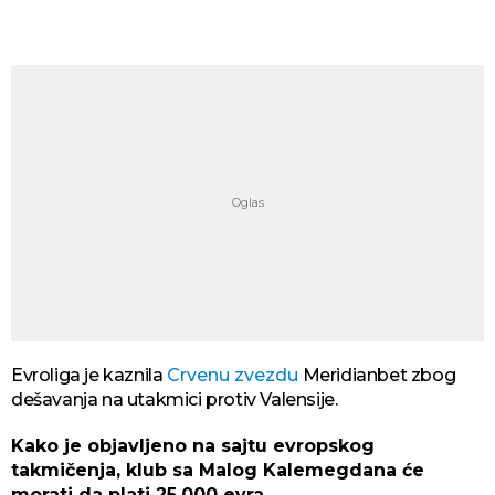
Evroliga je kaznila
Crvenu zvezdu
Meridianbet zbog
dešavanja na utakmici protiv Valensije.
Kako je objavljeno na sajtu evropskog
takmičenja, klub sa Malog Kalemegdana će
morati da plati 25.000 evra.