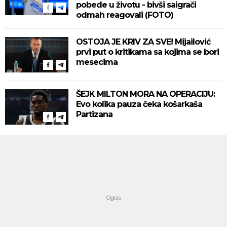
pobede u životu - bivši saigrači
odmah reagovali (FOTO)
OSTOJA JE KRIV ZA SVE! Mijailović
prvi put o kritikama sa kojima se bori
mesecima
ŠEJK MILTON MORA NA OPERACIJU:
Evo kolika pauza čeka košarkaša
Partizana