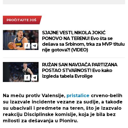
PROČITAJTE JOŠ
SJAJNE VESTI, NIKOLA JOKIĆ
PONOVO NA TERENU! Evo šta se
dešava sa Srbinom, trka za MVP titulu
nije gotova?! (VIDEO)
RUŽAN SAN NAVIJAČA PARTIZANA
POSTAO STVARNOST! Evo kako
izgleda tabela Evrolige
Na meču protiv Valensije,
pristalice
crveno-belih
su izazvale incidente vezane za sudije, a takođe
su ubacivali i predmete na teren, što je izazvalo
reakciju Disciplinske komisije, koja je bila bez
milosti za dešavanja u Pioniru.