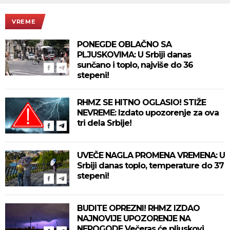
VREME
PONEGDE OBLAČNO SA
PLJUSKOVIMA: U Srbiji danas
sunčano i toplo, najviše do 36
stepeni!
RHMZ SE HITNO OGLASIO! STIŽE
NEVREME: Izdato upozorenje za ova
tri dela Srbije!
UVEČE NAGLA PROMENA VREMENA: U
Srbiji danas toplo, temperature do 37
stepeni!
BUDITE OPREZNI! RHMZ IZDAO
NAJNOVIJE UPOZORENJE NA
NEPOGODE Večeras će pljuskovi,