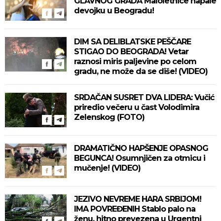
GLAVNOG GRADA Maloletnice napale
devojku u Beogradu!
DIM SA DELIBLATSKE PEŠČARE
STIGAO DO BEOGRADA! Vetar
raznosi miris paljevine po celom
gradu, ne može da se diše! (VIDEO)
SRDAČAN SUSRET DVA LIDERA: Vučić
priredio večeru u čast Volodimira
Zelenskog (FOTO)
DRAMATIČNO HAPŠENJE OPASNOG
BEGUNCA! Osumnjičen za otmicu i
mučenje! (VIDEO)
JEZIVO NEVREME HARA SRBIJOM!
IMA POVREĐENIH Stablo palo na
ženu, hitno prevezena u Urgentni