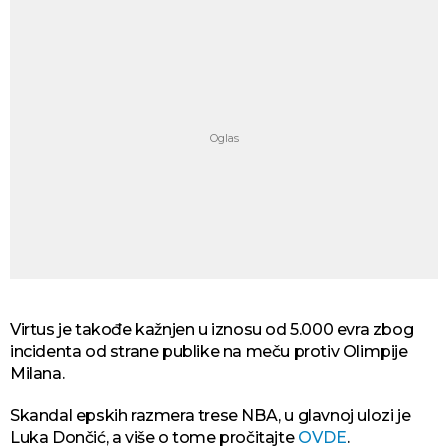
Virtus je takođe kažnjen u iznosu od 5.000 evra zbog
incidenta od strane publike na meču protiv Olimpije
Milana.
Skandal epskih razmera trese NBA, u glavnoj ulozi je
Luka Dončić, a više o tome pročitajte
OVDE
.