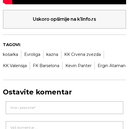
Uskoro opširnije na k1info.rs
TAGOVI:
košarka
Evroliga
kazna
KK Crvena zvezda
KK Valensija
FK Barselona
Kevin Panter
Ergin Ataman
Ostavite komentar