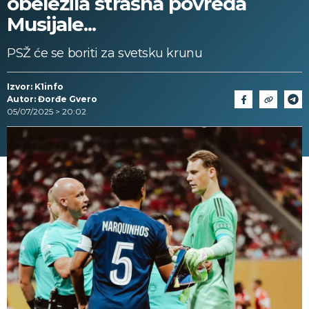
obeležila strašna povreda
Musijale...
PSŽ će se boriti za svetsku krunu
Izvor: K1info
Autor: Đorđe Gvero
05/07/2025 > 20:02