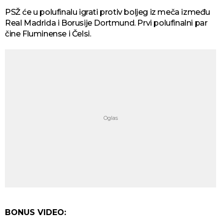
PSŽ će u polufinalu igrati protiv boljeg iz meča između
Real Madrida i Borusije Dortmund. Prvi polufinalni par
čine Fluminense i Čelsi.
BONUS VIDEO: