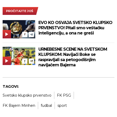
PROČITAJTE JOŠ
EVO KO OSVAJA SVETSKO KLUPSKO
PRVENSTVO! Pitali smo veštačku
inteligenciju, a ona ne greši
URNEBESNE SCENE NA SVETSKOM
KLUPSKOM: Navijači Boke se
raspravljali sa petogodišnjim
navijačem Bajerna
TAGOVI:
Svetsko klupsko prvenstvo
FK PSG
FK Bajern Minhen
fudbal
sport