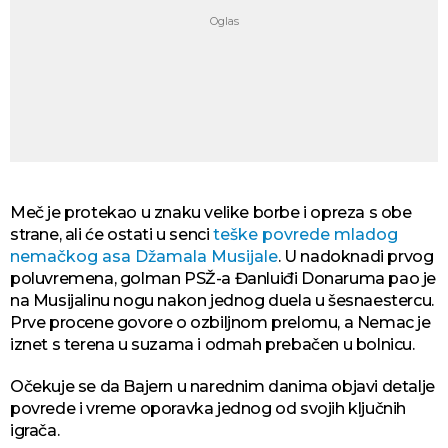
Meč je protekao u znaku velike borbe i opreza s obe
strane, ali će ostati u senci
teške povrede mladog
nemačkog asa Džamala Musijale
. U nadoknadi prvog
poluvremena, golman PSŽ-a Đanluiđi Donaruma pao je
na Musijalinu nogu nakon jednog duela u šesnaestercu.
Prve procene govore o ozbiljnom prelomu, a Nemac je
iznet s terena u suzama i odmah prebačen u bolnicu.
Očekuje se da Bajern u narednim danima objavi detalje
povrede i vreme oporavka jednog od svojih ključnih
igrača.