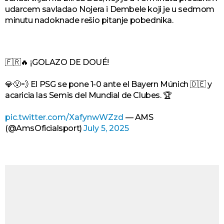
udarcem savladao Nojera i Dembele koji je u sedmom
minutu nadoknade rešio pitanje pobednika.
🇫🇷🔥 ¡GOLAZO DE DOUÉ!
💎😮‍💨 El PSG se pone 1-0 ante el Bayern Múnich 🇩🇪 y
acaricia las Semis del Mundial de Clubes. 🏆
pic.twitter.com/XafynwWZzd
— AMS
(@AmsOficialsport)
July 5, 2025