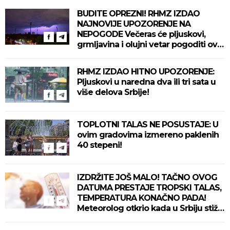
BUDITE OPREZNI! RHMZ IZDAO
NAJNOVIJE UPOZORENJE NA
NEPOGODE Večeras će pljuskovi,
grmljavina i olujni vetar pogoditi ove
delove zemlje!
RHMZ IZDAO HITNO UPOZORENJE:
Pljuskovi u naredna dva ili tri sata u
više delova Srbije!
TOPLOTNI TALAS NE POSUSTAJE: U
ovim gradovima izmereno paklenih
40 stepeni!
IZDRŽITE JOŠ MALO! TAČNO OVOG
DATUMA PRESTAJE TROPSKI TALAS,
TEMPERATURA KONAČNO PADA!
Meteorolog otkrio kada u Srbiju stiže
zahlađenje!