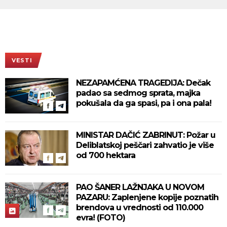
VESTI
NEZAPAMĆENA TRAGEDIJA: Dečak
padao sa sedmog sprata, majka
pokušala da ga spasi, pa i ona pala!
MINISTAR DAČIĆ ZABRINUT: Požar u
Deliblatskoj peščari zahvatio je više
od 700 hektara
PAO ŠANER LAŽNJAKA U NOVOM
PAZARU: Zaplenjene kopije poznatih
brendova u vrednosti od 110.000
evra! (FOTO)