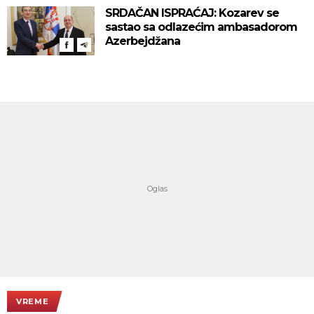
SRDAČAN ISPRAĆAJ: Kozarev se
sastao sa odlazećim ambasadorom
Azerbejdžana
VREME