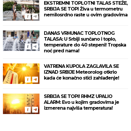
EKSTREMNI TOPLOTNI TALAS STEŽE,
SRBIJA SE TOPI Živa u termometru
nemilosrdno raste u ovim gradovima
DANAS VRHUNAC TOPLOTNOG
TALASA: U Srbiji sunčano i toplo,
temperature do 40 stepeni! Tropska
noć pred nama!
VATRENA KUPOLA ZAGLAVILA SE
IZNAD SRBIJE Meteorolog otkrio
kada će konačno stići zahlađenje!
SRBIJA SE TOPI! RHMZ UPALIO
ALARM: Evo u kojim gradovima je
izmerena najviša temperatura!