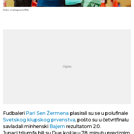
Foto: instagram/fifa
Fudbaleri
Pari Sen Žermena
plasirali su se u polufinale
Svetskog klupskog prvenstva
, pošto su u četvrtfinalu
savladali minhenski
Bajern
rezultatom 2:0.
Junaci trijumfa bili su Due, koji je u 78. minutu preciznim