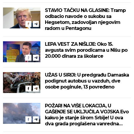
STAVIO TAČKU NA GLASINE: Tramp
odbacio navode o sukobu sa
Hegsetom, zadovoljan njegovim
radom u Pentagonu
LEPA VEST ZA NIŠLIJE: Oko 15.
avgusta svim porodicama u Nišu po
20.000 dinara za školarce
UŽAS U SIRIJI: U predgrađu Damaska
podignut autobus u vazduh, dve
osobe poginule, 13 povređeno
POŽARI NA VIŠE LOKACIJA, U
GAŠENJE SE UKLJUČILA VOJSKA Evo
kakvo je stanje širom Srbije! U ova
dva grada proglašena vanredna
situacija! (VIDEO)