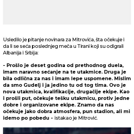
Usledilo je pitanje novinara za Mitrovića, šta očekuje i
da li se seća poslednjeg meča u Tirani koji su odigrali
Albanija i Srbija:
- Prošlo je deset godina od prethodnog duela,
imam naravno sećanje na te utakmice. Druga je
bila odlična za nas i imam lepe uspomene. Mislim
da smo Gudelj i ja jedino tu od tog tima. Ovo je
nova utakmica, kvalifikacije, drugačije ekipe. Kao
i prošli put, očekuje tešku utakmicu, protiv jedne
dobre i organizovane ekipe. Znamo da nas
očekuje jako dobra atmosfera, pun stadion, ali mi
idemo po pobedu -
istakao je Mitrović.