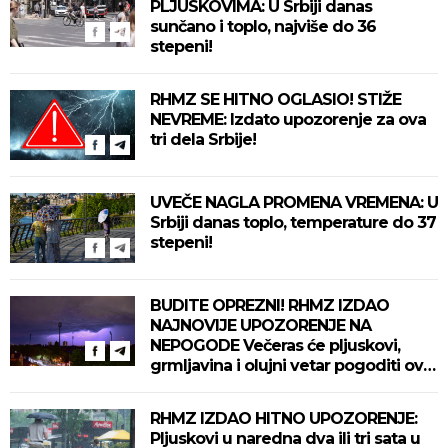
PLJUSKOVIMA: U Srbiji danas
sunčano i toplo, najviše do 36
stepeni!
RHMZ SE HITNO OGLASIO! STIŽE
NEVREME: Izdato upozorenje za ova
tri dela Srbije!
UVEČE NAGLA PROMENA VREMENA: U
Srbiji danas toplo, temperature do 37
stepeni!
BUDITE OPREZNI! RHMZ IZDAO
NAJNOVIJE UPOZORENJE NA
NEPOGODE Večeras će pljuskovi,
grmljavina i olujni vetar pogoditi ove
delove zemlje!
RHMZ IZDAO HITNO UPOZORENJE:
Pljuskovi u naredna dva ili tri sata u