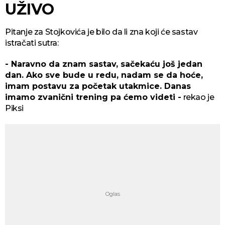
UŽIVO
Pitanje za Stojkovića je bilo da li zna koji će sastav
istračati sutra:
- Naravno da znam sastav, sačekaću još jedan
dan. Ako sve bude u redu, nadam se da hoće,
imam postavu za početak utakmice. Danas
imamo zvanični trening pa ćemo videti -
rekao je
Piksi