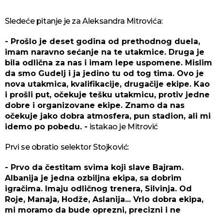
Sledeće pitanje je za Aleksandra Mitrovića:
- Prošlo je deset godina od prethodnog duela,
imam naravno sećanje na te utakmice. Druga je
bila odlična za nas i imam lepe uspomene. Mislim
da smo Gudelj i ja jedino tu od tog tima. Ovo je
nova utakmica, kvalifikacije, drugačije ekipe. Kao
i prošli put, očekuje tešku utakmicu, protiv jedne
dobre i organizovane ekipe. Znamo da nas
očekuje jako dobra atmosfera, pun stadion, ali mi
idemo po pobedu. -
istakao je Mitrović
Prvi se obratio selektor Stojković:
- Prvo da čestitam svima koji slave Bajram.
Albanija je jedna ozbiljna ekipa, sa dobrim
igračima. Imaju odličnog trenera, Silvinja. Od
Roje, Manaja, Hodže, Aslanija... Vrlo dobra ekipa,
mi moramo da bude oprezni, precizni i ne