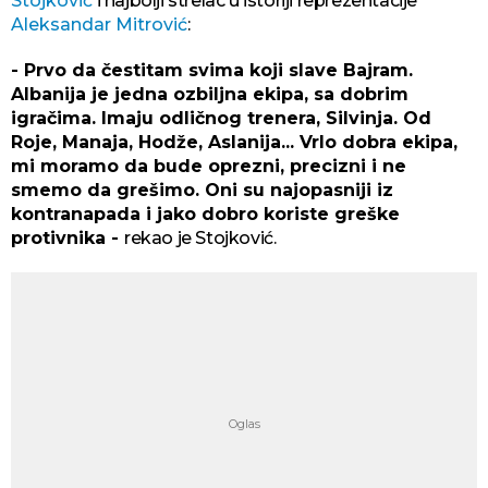
Stojković
i najbolji strelac u istoriji reprezentacije
Aleksandar Mitrović
:
- Prvo da čestitam svima koji slave Bajram.
Albanija je jedna ozbiljna ekipa, sa dobrim
igračima. Imaju odličnog trenera, Silvinja. Od
Roje, Manaja, Hodže, Aslanija... Vrlo dobra ekipa,
mi moramo da bude oprezni, precizni i ne
smemo da grešimo. Oni su najopasniji iz
kontranapada i jako dobro koriste greške
protivnika -
rekao je Stojković.