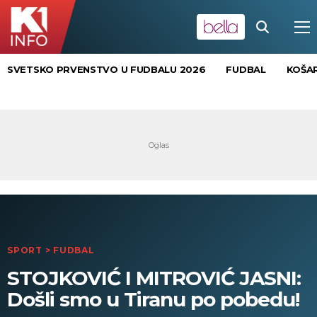
SVETSKO PRVENSTVO U FUDBALU 2026
FUDBAL
KOŠA
SPORT
>
FUDBAL
STOJKOVIĆ I MITROVIĆ JASNI:
Došli smo u Tiranu po pobedu!