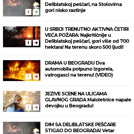
Deliblatskoj peščari, na Stolovima
gori nisko rastinje
U SRBIJI TRENUTNO AKTIVNA ČETIRI
VEĆA POŽARA: Najkritičnije u
Deliblatskoj peščari, gori više od 700
hektara! Na terenu skoro 500 ljudi!
DRAMA U BEOGRADU Dva
automobila potpuno izgorela,
vatrogasci na terenu! (VIDEO)
JEZIVE SCENE NA ULICAMA
GLAVNOG GRADA Maloletnice napale
devojku u Beogradu!
DIM SA DELIBLATSKE PEŠČARE
STIGAO DO BEOGRADA! Vetar