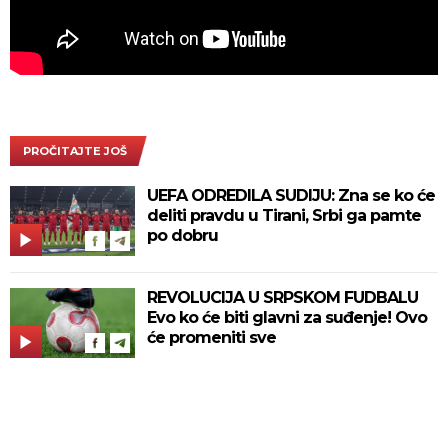
PROČITAJTE JOŠ
UEFA ODREDILA SUDIJU: Zna se ko će
deliti pravdu u Tirani, Srbi ga pamte
po dobru
REVOLUCIJA U SRPSKOM FUDBALU
Evo ko će biti glavni za suđenje! Ovo
će promeniti sve