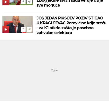
Zbog jedne stvari sada veruje da je
sve moguće
JOŠ JEDAN PIKSIJEV POZIV STIGAO
U KRAGUJEVAC Perović ne krije sreću
- za K1 otkrio zašto je posebno
zahvalan selektoru