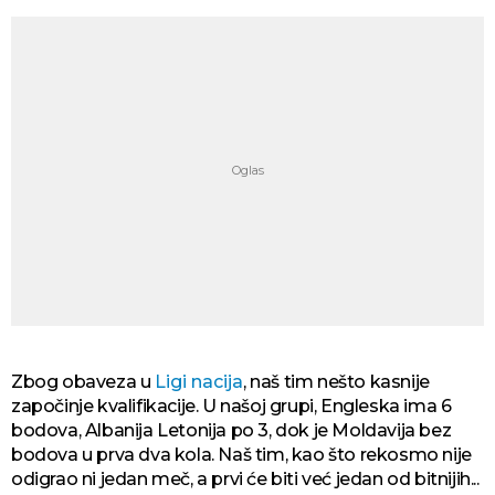
Zbog obaveza u
Ligi nacija
, naš tim nešto kasnije
započinje kvalifikacije. U našoj grupi, Engleska ima 6
bodova, Albanija Letonija po 3, dok je Moldavija bez
bodova u prva dva kola. Naš tim, kao što rekosmo nije
odigrao ni jedan meč, a prvi će biti već jedan od bitnijih...