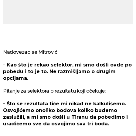
Nadovezao se Mitrović:
- Kao što je rekao selektor, mi smo došli ovde po
pobedu i to je to. Ne razmišljamo o drugim
opcijama.
Pitanje za selektora o rezultatu koji očekuje:
- Što se rezultata tiče mi nikad ne kalkulišemo.
Osvojićemo onoliko bodova koliko budemo
zaslužili, a mi smo došli u Tiranu da pobedimo i
uradićemo sve da osvojimo sva tri boda.