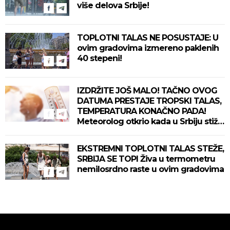
više delova Srbije!
TOPLOTNI TALAS NE POSUSTAJE: U
ovim gradovima izmereno paklenih
40 stepeni!
IZDRŽITE JOŠ MALO! TAČNO OVOG
DATUMA PRESTAJE TROPSKI TALAS,
TEMPERATURA KONAČNO PADA!
Meteorolog otkrio kada u Srbiju stiže
zahlađenje!
EKSTREMNI TOPLOTNI TALAS STEŽE,
SRBIJA SE TOPI Živa u termometru
nemilosrdno raste u ovim gradovima