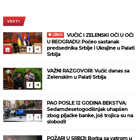
VESTI
VUČIĆ I ZELENSKI OČI U OČI
UŽIVO
U BEOGRADU: Počeo sastanak
predsednika Srbije i Ukrajine u Palati
Srbija
VAŽNI RAZGOVORI: Vučić danas sa
Zelenskim u Palati Srbija
PAO POSLE 12 GODINA BEKSTVA:
Sedamdesetogodišnjak uhapšen
zbog pljačke banke, još trojica su na
slobodi!
POŽARI U SRBIJI: Borba sa vatrom u