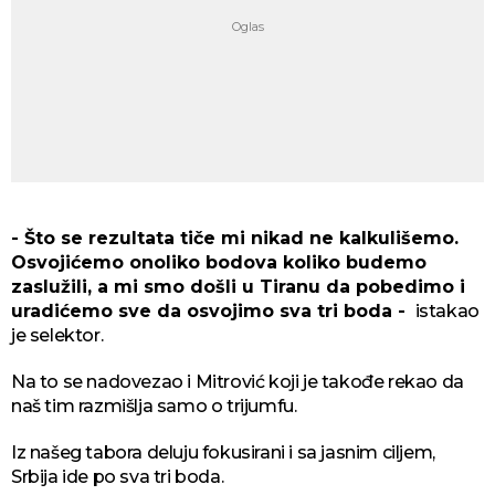
- Što se rezultata tiče mi nikad ne kalkulišemo.
Osvojićemo onoliko bodova koliko budemo
zaslužili, a mi smo došli u Tiranu da pobedimo i
uradićemo sve da osvojimo sva tri boda -
istakao
je selektor.
Na to se nadovezao i Mitrović koji je takođe rekao da
naš tim razmišlja samo o trijumfu.
Iz našeg tabora deluju fokusirani i sa jasnim ciljem,
Srbija ide po sva tri boda.