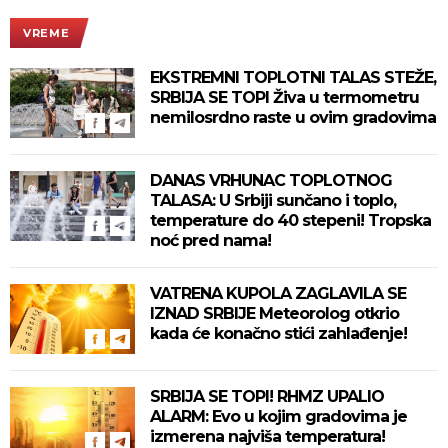
VREME
EKSTREMNI TOPLOTNI TALAS STEŽE,
SRBIJA SE TOPI Živa u termometru
nemilosrdno raste u ovim gradovima
DANAS VRHUNAC TOPLOTNOG
TALASA: U Srbiji sunčano i toplo,
temperature do 40 stepeni! Tropska
noć pred nama!
VATRENA KUPOLA ZAGLAVILA SE
IZNAD SRBIJE Meteorolog otkrio
kada će konačno stići zahlađenje!
SRBIJA SE TOPI! RHMZ UPALIO
ALARM: Evo u kojim gradovima je
izmerena najviša temperatura!