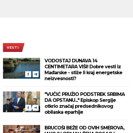
VESTI
VODOSTAJ DUNAVA 14
CENTIMETARA VIŠI! Dobre vesti iz
Mađarske - stiže li kraj energetske
neizvesnosti?
"VUČIĆ PRUŽIO PODSTREK SRBIMA
DA OPSTANU..." Episkop Sergije
otkrio značaj predsednikovog
obilaska eparhije
BRUCOŠI BEŽE OD OVIH SMEROVA,