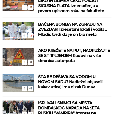
IAKO IH ODMAH ČEKA POSAO I
SIGURNA PLATA Iznenađenja u
prvom upisnom roku na fakultete
BAČENA BOMBA NA ZGRADU NA
ZVEZDARI Izrešetani lokali i vozila...
Mladić tvrdi da je on bio meta
AKO KREĆETE NA PUT, NAORUŽAJTE
SE STRPLJENJEM Radovi na više
deonica auto-puta
ŠTA SE DEŠAVA SA VODOM U
NOVOM SADU? Nadležni objasnili
kakav uticaj ima nizak Dunav
ISPLIVALI SNIMCI SA MESTA
BOMBAŠKOG NAPADA NA ŠEFA
RUSKIH "VAMPIRA" Atentat na