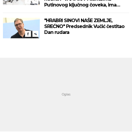
Putinovog ključnog čoveka, ima
mrtvih (VIDEO)
"HRABRI SINOVI NAŠE ZEMLJE,
SREĆNO" Predsednik Vučić čestitao
Dan rudara