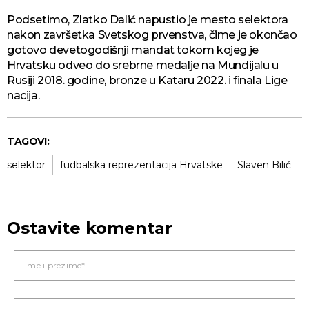
Podsetimo, Zlatko Dalić napustio je mesto selektora
nakon završetka Svetskog prvenstva, čime je okončao
gotovo devetogodišnji mandat tokom kojeg je
Hrvatsku odveo do srebrne medalje na Mundijalu u
Rusiji 2018. godine, bronze u Kataru 2022. i finala Lige
nacija.
TAGOVI:
selektor
fudbalska reprezentacija Hrvatske
Slaven Bilić
Ostavite komentar