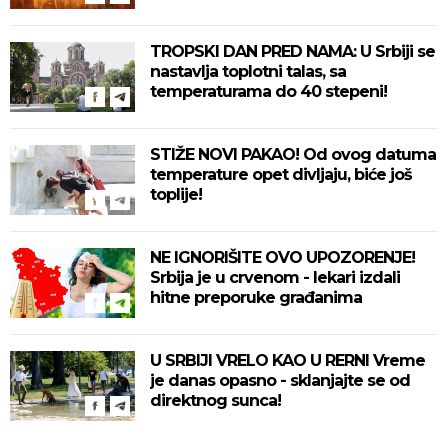
TROPSKI DAN PRED NAMA: U Srbiji se
nastavlja toplotni talas, sa
temperaturama do 40 stepeni!
STIŽE NOVI PAKAO! Od ovog datuma
temperature opet divljaju, biće još
toplije!
NE IGNORIŠITE OVO UPOZORENJE!
Srbija je u crvenom - lekari izdali
hitne preporuke građanima
U SRBIJI VRELO KAO U RERNI Vreme
je danas opasno - sklanjajte se od
direktnog sunca!