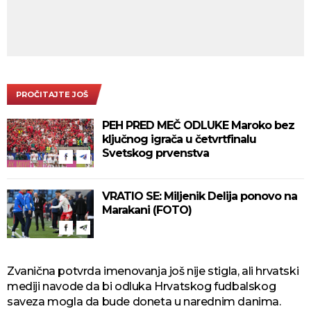
PROČITAJTE JOŠ
PEH PRED MEČ ODLUKE Maroko bez
ključnog igrača u četvrtfinalu
Svetskog prvenstva
VRATIO SE: Miljenik Delija ponovo na
Marakani (FOTO)
Zvanična potvrda imenovanja još nije stigla, ali hrvatski
mediji navode da bi odluka Hrvatskog fudbalskog
saveza mogla da bude doneta u narednim danima.