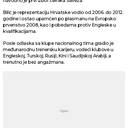
navodno je prvi izbor čelnika Saveza.
Bilić je reprezentaciju Hrvatske vodio od 2006. do 2012.
godine i ostao upamćen po plasmanu na Evropsko
prvenstvo 2008, kao i pobedama protiv Engleske u
kvalifikacijama.
Posle odlaska sa klupe nacionalnog tima gradio je
međunarodnu trenersku karijeru, vodeći klubove u
Engleskoj, Turskoj, Rusiji, Kini i Saudijskoj Arabiji, a
trenutno je bez angažmana.