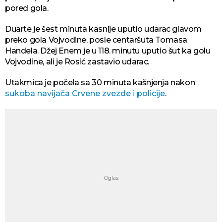
pored gola.
Duarte je šest minuta kasnije uputio udarac glavom
preko gola Vojvodine, posle centaršuta Tomasa
Handela. Džej Enem je u 118. minutu uputio šut ka golu
Vojvodine, ali je Rosić zastavio udarac.
Utakmica je počela sa 30 minuta kašnjenja nakon
sukoba navijača Crvene zvezde i policije
.