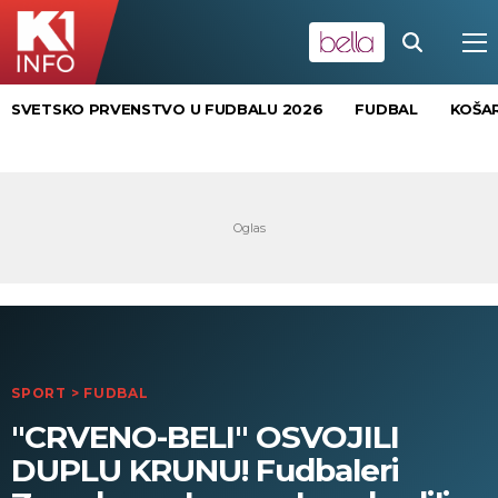
SVETSKO PRVENSTVO U FUDBALU 2026
FUDBAL
KOŠA
SPORT
>
FUDBAL
"CRVENO-BELI" OSVOJILI
DUPLU KRUNU! Fudbaleri