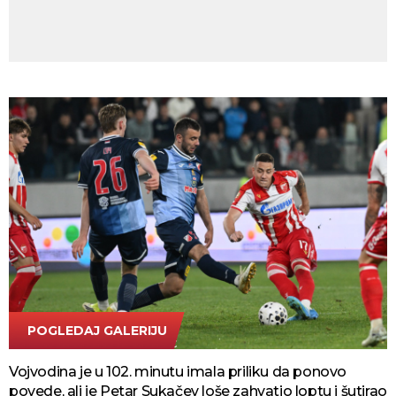
POGLEDAJ GALERIJU
FOTO TANJUG/AMIR HAMZAGIĆ
Vojvodina je u 102. minutu imala priliku da ponovo
povede, ali je Petar Sukačev loše zahvatio loptu i šutirao