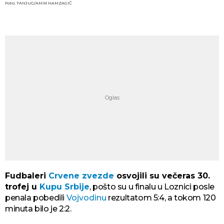
Foto: TANJUG/AMIR HAMZAGIĆ
Fudbaleri
Crvene zvezde
osvojili su večeras 30.
trofej u
Kupu Srbije
, pošto su u finalu u Loznici posle
penala pobedili
Vojvodinu
rezultatom 5:4, a tokom 120
minuta bilo je 2:2.