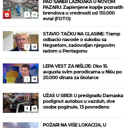
PAO ŠANER LAŽNJAKA U NOVOM
PAZARU: Zaplenjene kopije poznatih
brendova u vrednosti od 110.000
evra! (FOTO)
STAVIO TAČKU NA GLASINE: Tramp
odbacio navode o sukobu sa
Hegsetom, zadovoljan njegovim
radom u Pentagonu
LEPA VEST ZA NIŠLIJE: Oko 15.
avgusta svim porodicama u Nišu po
20.000 dinara za školarce
UŽAS U SIRIJI: U predgrađu Damaska
podignut autobus u vazduh, dve
osobe poginule, 13 povređeno
POŽARI NA VIŠE LOKACIJA, U