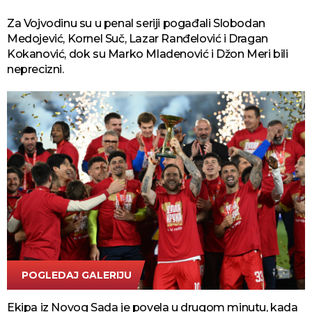
Za Vojvodinu su u penal seriji pogađali Slobodan
Medojević, Kornel Suč, Lazar Ranđelović i Dragan
Kokanović, dok su Marko Mladenović i Džon Meri bili
neprecizni.
POGLEDAJ GALERIJU
FOTO TANJUG/AMIR HAMZAGIĆ
Ekipa iz Novog Sada je povela u drugom minutu, kada