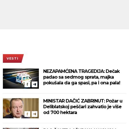
VESTI
NEZAPAMĆENA TRAGEDIJA: Dečak
padao sa sedmog sprata, majka
pokušala da ga spasi, pa i ona pala!
MINISTAR DAČIĆ ZABRINUT: Požar u
Deliblatskoj peščari zahvatio je više
od 700 hektara