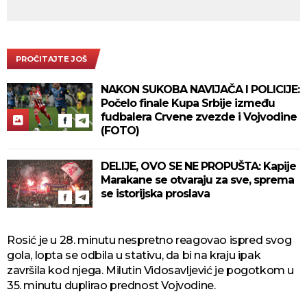
PROČITAJTE JOŠ
NAKON SUKOBA NAVIJAČA I POLICIJE:
Počelo finale Kupa Srbije između
fudbalera Crvene zvezde i Vojvodine
(FOTO)
DELIJE, OVO SE NE PROPUŠTA: Kapije
Marakane se otvaraju za sve, sprema
se istorijska proslava
Rosić je u 28. minutu nespretno reagovao ispred svog
gola, lopta se odbila u stativu, da bi na kraju ipak
završila kod njega. Milutin Vidosavljević je pogotkom u
35. minutu duplirao prednost Vojvodine.