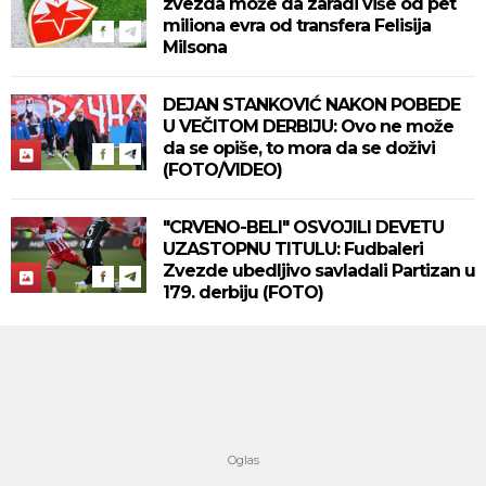
zvezda može da zaradi više od pet
miliona evra od transfera Felisija
Milsona
DEJAN STANKOVIĆ NAKON POBEDE
U VEČITOM DERBIJU: Ovo ne može
da se opiše, to mora da se doživi
(FOTO/VIDEO)
"CRVENO-BELI" OSVOJILI DEVETU
UZASTOPNU TITULU: Fudbaleri
Zvezde ubedljivo savladali Partizan u
179. derbiju (FOTO)