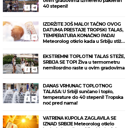
ovim gradovima izmereno paklenih
40 stepeni!
IZDRŽITE JOŠ MALO! TAČNO OVOG
DATUMA PRESTAJE TROPSKI TALAS,
TEMPERATURA KONAČNO PADA!
Meteorolog otkrio kada u Srbiju stiže
zahlađenje!
EKSTREMNI TOPLOTNI TALAS STEŽE,
SRBIJA SE TOPI Živa u termometru
nemilosrdno raste u ovim gradovima
DANAS VRHUNAC TOPLOTNOG
TALASA: U Srbiji sunčano i toplo,
temperature do 40 stepeni! Tropska
noć pred nama!
VATRENA KUPOLA ZAGLAVILA SE
IZNAD SRBIJE Meteorolog otkrio