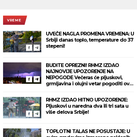
VREME
UVEČE NAGLA PROMENA VREMENA: U
Srbiji danas toplo, temperature do 37
stepeni!
BUDITE OPREZNI! RHMZ IZDAO
NAJNOVIJE UPOZORENJE NA
NEPOGODE Večeras će pljuskovi,
grmljavina i olujni vetar pogoditi ove
delove zemlje!
RHMZ IZDAO HITNO UPOZORENJE:
Pljuskovi u naredna dva ili tri sata u
više delova Srbije!
TOPLOTNI TALAS NE POSUSTAJE: U