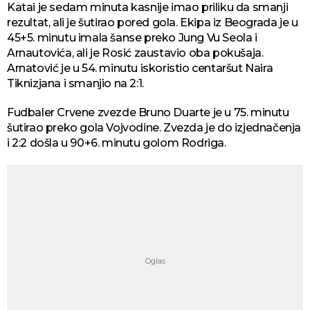
Katai je sedam minuta kasnije imao priliku da smanji
rezultat, ali je šutirao pored gola. Ekipa iz Beograda je u
45+5. minutu imala šanse preko Jung Vu Seola i
Arnautovića, ali je Rosić zaustavio oba pokušaja.
Arnatović je u 54. minutu iskoristio centaršut Naira
Tiknizjana i smanjio na 2:1.
Fudbaler Crvene zvezde Bruno Duarte je u 75. minutu
šutirao preko gola Vojvodine. Zvezda je do izjednačenja
i 2:2 došla u 90+6. minutu golom Rodriga.