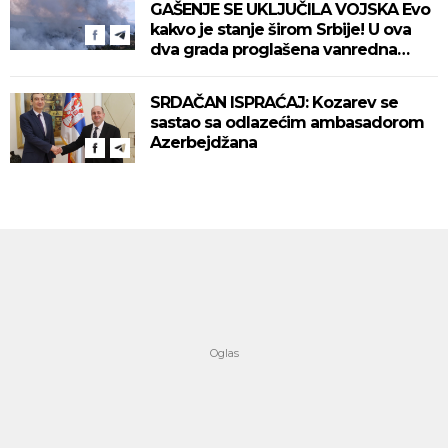
GAŠENJE SE UKLJUČILA VOJSKA Evo
kakvo je stanje širom Srbije! U ova
dva grada proglašena vanredna
situacija! (VIDEO)
SRDAČAN ISPRAĆAJ: Kozarev se
sastao sa odlazećim ambasadorom
Azerbejdžana