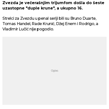
Zvezda je večerašnjim trijumfom došla do šeste
uzastopne "duple krune", a ukupno 16.
Strelci za Zvezdu u penal seriji bili su Bruno Duarte,
Tomas Handel, Rade Krunić, Džej Enem i Rodrigo, a
Vladimir Lučić nije pogodio.