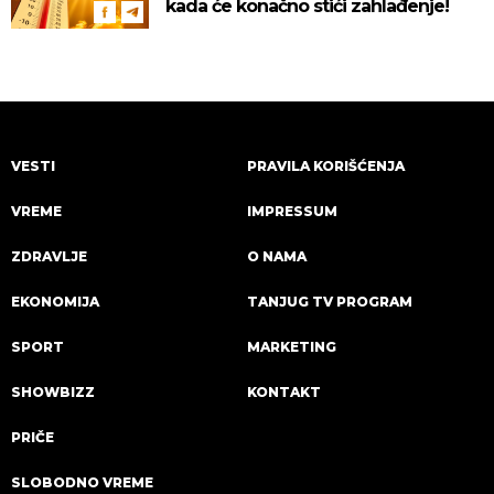
kada će konačno stići zahlađenje!
VESTI
PRAVILA KORIŠĆENJA
VREME
IMPRESSUM
ZDRAVLJE
O NAMA
EKONOMIJA
TANJUG TV PROGRAM
SPORT
MARKETING
SHOWBIZZ
KONTAKT
PRIČE
SLOBODNO VREME