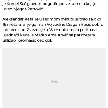
je Kornel Suč glavom pogodio posle kornera koji je
izveo Njegoš Petrović.
Aleksandar Katai je u sedmom minutu šutirao sa oko
18 metara, ali je golman Vojvodine Dragan Rosić dobro
intervenisao. Zvezda je u 18. minutu imala priliku da
izjednači, kada je Marko Arnautović sa par metara
uklizao i promašio ceo gol.