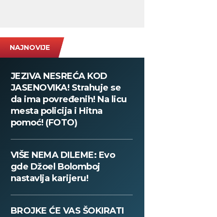
NAJNOVIJE
JEZIVA NESREĆA KOD
JASENOVIKA! Strahuje se
da ima povređenih! Na licu
mesta policija i Hitna
pomoć! (FOTO)
VIŠE NEMA DILEME: Evo
gde Džoel Bolomboj
nastavlja karijeru!
BROJKE ĆE VAS ŠOKIRATI