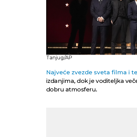
Tanjug/AP
Najveće zvezde sveta filma i te
izdanjima, dok je voditeljka ve
dobru atmosferu.