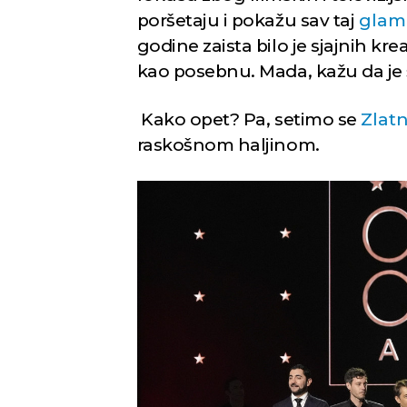
poršetaju i pokažu sav taj
glamu
godine zaista bilo je sjajnih krea
kao posebnu. Mada, kažu da je 
Kako opet? Pa, setimo se
Zlat
raskošnom haljinom.