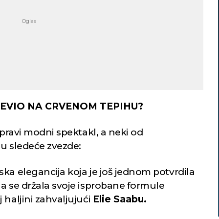
ŠEVIO NA CRVENOM TEPIHU?
 pravi modni spektakl, a neki od
su sledeće zvezde:
ka elegancija koja je još jednom potvrdila
na se držala svoje isprobane formule
haljini zahvaljujući
Elie Saabu.