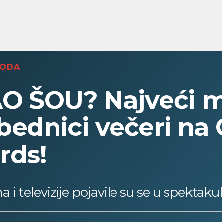
MODA
O ŠOU? Najveći 
bednici večeri na 
rds!
a i televizije pojavile su se u spektak