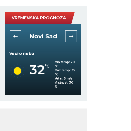
VREMENSKA PROGNOZA
Novi Sad
Niš
Vedro nebo
Mestimično oblačno
Min temp:
20
32
°C
°C
33
°C
Max temp:
35
°C
Vetar:
5
m/s
%
Vlažnost:
30
%