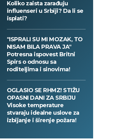
Koliko zaista zarađuju
influenseri u Srbiji? Da li se
isplati?
"ISPRALI SU MI MOZAK, TO
NISAM BILA PRAVA JA"
Potresna ispovest Britni
Spirs o odnosu sa
roditeljima i sinovima!
OGLASIO SE RHMZ! STIŽU
OPASNI DANI ZA SRBIJU
Visoke temperature
stvaraju idealne uslove za
izbijanje i širenje požara!