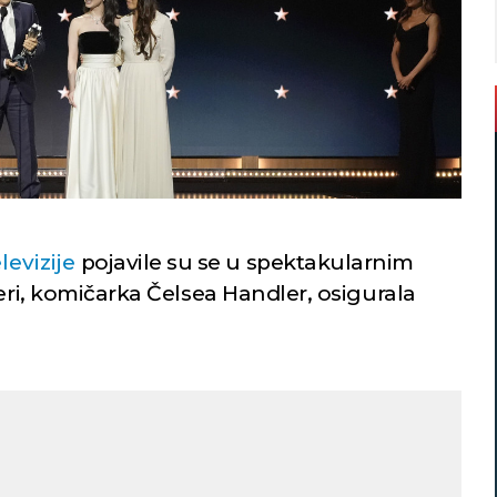
levizije
pojavile su se u spektakularnim
čeri, komičarka Čelsea Handler, osigurala