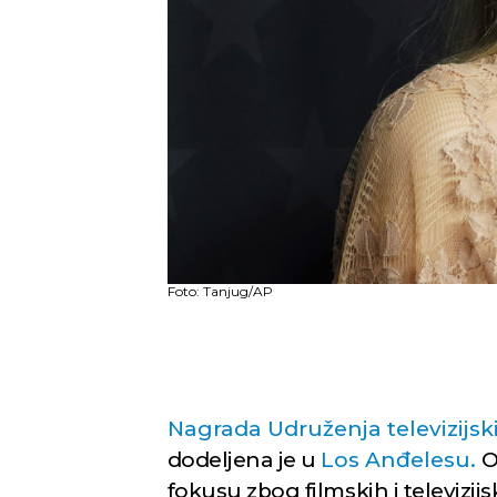
Foto: Tanjug/AP
Nagrada Udruženja televizijski
dodeljena je u
Los Anđelesu.
O
fokusu zbog filmskih i televizijs