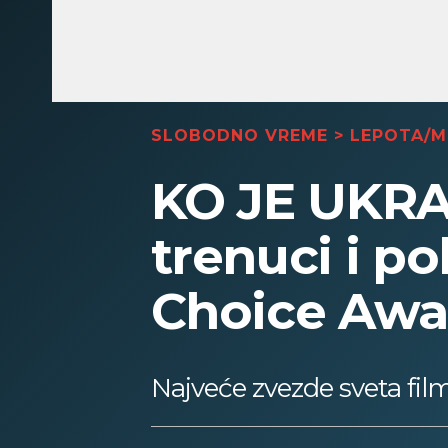
SLOBODNO VREME
>
LEPOTA/
KO JE UKRA
trenuci i po
Choice Awa
Najveće zvezde sveta film