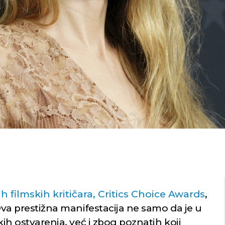
h filmskih kritičara, Critics Choice Awards
,
va prestižna manifestacija ne samo da je u
kih ostvarenja, već i zbog poznatih koji