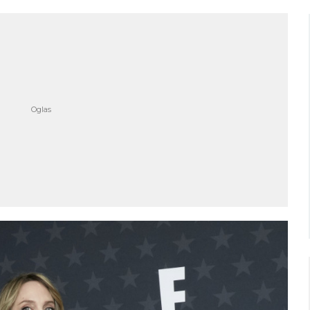
Niš
Beograd
imično oblačno
Vedro nebo
32
Min temp:
22
Min temp:
21
°C
°C
°C
33
°C
Max temp:
36
Max temp:
35
°C
°C
Vetar:
6
m/s
Vetar:
5
m/s
Vlažnost:
29
%
Vlažnost:
37