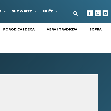
T
SHOWBIZZ
PRIČE
FUN BOX
KULTURA I
PORODICA I DECA
VERA I TRADICIJA
SOFRA