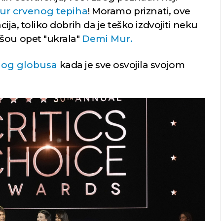
r crvenog tepiha
! Moramo priznati, ove
cija, toliko dobrih da je teško izdvojiti neku
šou opet "ukrala"
Demi Mur.
nog globusa
kada je sve osvojila svojom