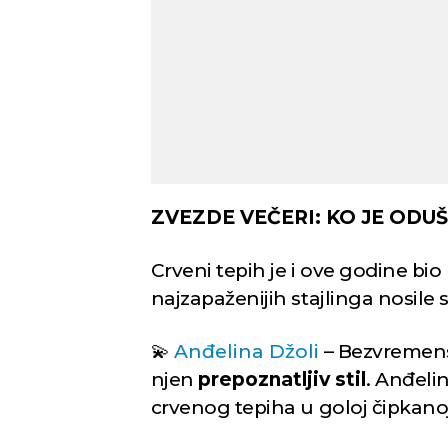
ZVEZDE VEČERI: KO JE ODU
Crveni tepih je i ove godine bio
najzapaženijih stajlinga nosile 
💫
Anđelina Džoli
– Bezvremens
njen
prepoznatljiv stil
. Anđeli
crvenog tepiha u goloj čipkanoj 