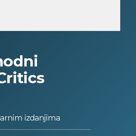
modni
Critics
ularnim izdanjima