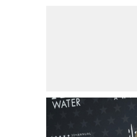
Novi Sad
Vedro nebo
Mest
Min temp:
20
32
°C
°C
Max temp:
35
°C
Vetar:
5
m/s
Vlažnost:
30
%