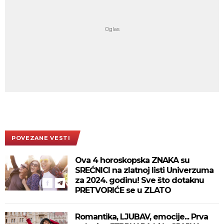
POVEZANE VESTI
Ova 4 horoskopska ZNAKA su
SREĆNICI na zlatnoj listi Univerzuma
za 2024. godinu! Sve što dotaknu
PRETVORIĆE se u ZLATO
Romantika, LJUBAV, emocije... Prva