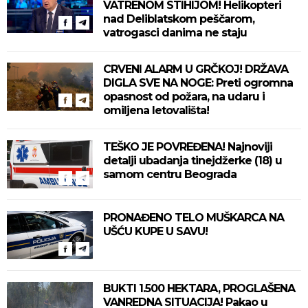
VATRENOM STIHIJOM! Helikopteri
nad Deliblatskom peščarom,
vatrogasci danima ne staju
CRVENI ALARM U GRČKOJ! DRŽAVA
DIGLA SVE NA NOGE: Preti ogromna
opasnost od požara, na udaru i
omiljena letovališta!
TEŠKO JE POVREĐENA! Najnoviji
detalji ubadanja tinejdžerke (18) u
samom centru Beograda
PRONAĐENO TELO MUŠKARCA NA
UŠĆU KUPE U SAVU!
BUKTI 1.500 HEKTARA, PROGLAŠENA
VANREDNA SITUACIJA! Pakao u