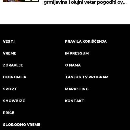
grmljavina i olujni vetar pogoditi ove
delove zemlje!
VESTI
PRAVILA KORIŠĆENJA
VREME
IMPRESSUM
ZDRAVLJE
O NAMA
EKONOMIJA
TANJUG TV PROGRAM
SPORT
MARKETING
SHOWBIZZ
KONTAKT
PRIČE
SLOBODNO VREME