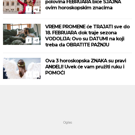
polovina FEBRUARA biće SJAJNA
ovim horoskopskim znacima
VREME PROMENE će TRAJATI sve do
18. FEBRUARA dok traje sezona
VODOLIJA: Ovo su DATUMI na koji
treba da OBRATITE PAŽNJU
Ova 3 horoskopska ZNAKA su pravi
ANĐELI! Uvek će vam pružiti ruku i
POMOĆI