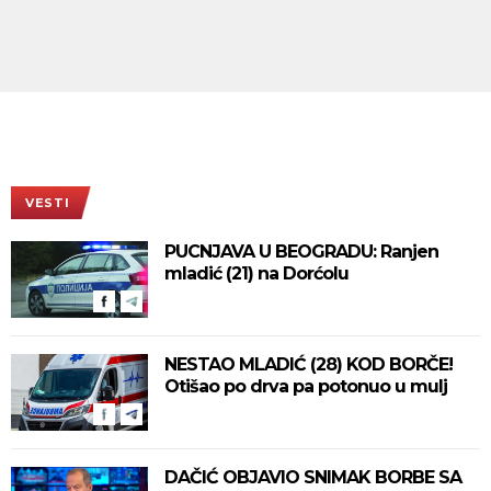
VESTI
PUCNJAVA U BEOGRADU: Ranjen
mladić (21) na Dorćolu
NESTAO MLADIĆ (28) KOD BORČE!
Otišao po drva pa potonuo u mulj
DAČIĆ OBJAVIO SNIMAK BORBE SA