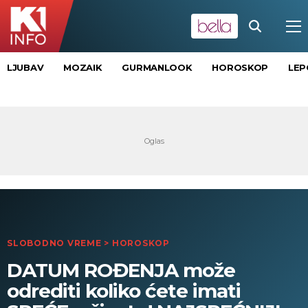
LJUBAV
MOZAIK
GURMANLOOK
HOROSKOP
LEP
SLOBODNO VREME
>
HOROSKOP
DATUM ROĐENJA može
odrediti koliko ćete imati