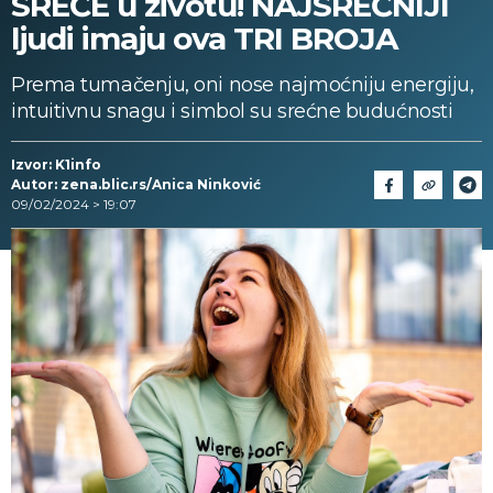
SREĆE u životu! NAJSREĆNIJI
ljudi imaju ova TRI BROJA
Prema tumačenju, oni nose najmoćniju energiju,
intuitivnu snagu i simbol su srećne budućnosti
Izvor: K1info
Autor: zena.blic.rs/Anica Ninković
09/02/2024 > 19:07