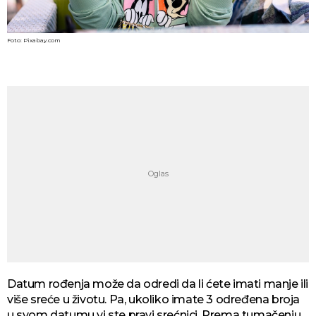
Foto: Pixabay.com
Datum rođenja može da odredi da li ćete imati manje ili
više sreće u životu. Pa, ukoliko imate 3 određena broja
u svom datumu vi ste pravi srećnici. Prema tumačenju,