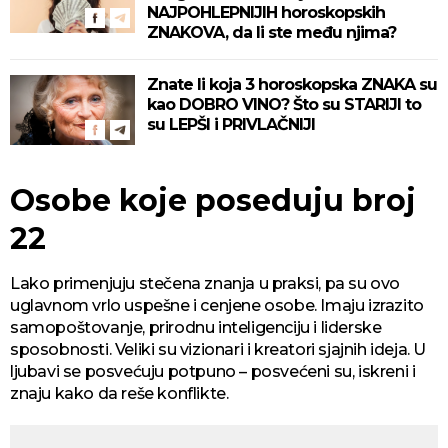
NAJPOHLEPNIJIH horoskopskih
ZNAKOVA, da li ste među njima?
Znate li koja 3 horoskopska ZNAKA su
kao DOBRO VINO? Što su STARIJI to
su LEPŠI i PRIVLAČNIJI
Osobe koje poseduju broj
22
Lako primenjuju stečena znanja u praksi, pa su ovo
uglavnom vrlo uspešne i cenjene osobe. Imaju izrazito
samopoštovanje, prirodnu inteligenciju i liderske
sposobnosti. Veliki su vizionari i kreatori sjajnih ideja. U
ljubavi se posvećuju potpuno – posvećeni su, iskreni i
znaju kako da reše konflikte.