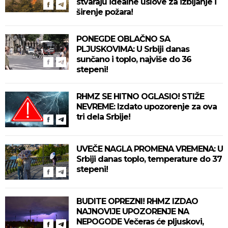
stvaraju idealne uslove za izbijanje i
širenje požara!
PONEGDE OBLAČNO SA
PLJUSKOVIMA: U Srbiji danas
sunčano i toplo, najviše do 36
stepeni!
RHMZ SE HITNO OGLASIO! STIŽE
NEVREME: Izdato upozorenje za ova
tri dela Srbije!
UVEČE NAGLA PROMENA VREMENA: U
Srbiji danas toplo, temperature do 37
stepeni!
BUDITE OPREZNI! RHMZ IZDAO
NAJNOVIJE UPOZORENJE NA
NEPOGODE Večeras će pljuskovi,