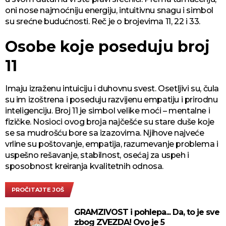
oni nose najmoćniju energiju, intuitivnu snagu i simbol
su srećne budućnosti. Reč je o brojevima 11, 22 i 33.
Osobe koje poseduju broj
11
Imaju izraženu intuiciju i duhovnu svest. Osetljivi su, čula
su im izoštrena i poseduju razvijenu empatiju i prirodnu
inteligenciju. Broj 11 je simbol velike moći – mentalne i
fizičke. Nosioci ovog broja najčešće su stare duše koje
se sa mudrošću bore sa izazovima. Njihove najveće
vrline su poštovanje, empatija, razumevanje problema i
uspešno rešavanje, stabilnost, osećaj za uspeh i
sposobnost kreiranja kvalitetnih odnosa.
PROČITAJTE JOŠ
GRAMZIVOST i pohlepa... Da, to je sve
zbog ZVEZDA! Ovo je 5