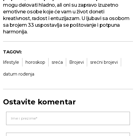
mogu delovati hladno, ali oni su zapravo izuzetno
emotivne osobe koje će vam u život doneti
kreativnost, radost i entuzijazam. U ljubavi sa osobom
sa brojem 33 uspostavlja se poštovanje i potpuna
harmonija.
TAGOVI:
lifestyle
horoskop
sreća
Brojevi
srećni brojevi
datum rođenja
Ostavite komentar