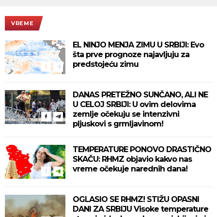
VREME
EL NINJO MENJA ZIMU U SRBIJI: Evo
šta prve prognoze najavljuju za
predstojeću zimu
DANAS PRETEŽNO SUNČANO, ALI NE
U CELOJ SRBIJI: U ovim delovima
zemlje očekuju se intenzivni
pljuskovi s grmljavinom!
TEMPERATURE PONOVO DRASTIČNO
SKAČU: RHMZ objavio kakvo nas
vreme očekuje narednih dana!
OGLASIO SE RHMZ! STIŽU OPASNI
DANI ZA SRBIJU Visoke temperature