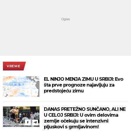
VREME
EL NINJO MENJA ZIMU U SRBIJI: Evo
šta prve prognoze najavljuju za
predstojeću zimu
DANAS PRETEŽNO SUNČANO, ALI NE
U CELOJ SRBIJI: U ovim delovima
zemlje očekuju se intenzivni
pljuskovi s grmljavinom!