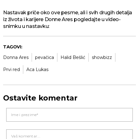
Nastavak priče oko ove pesme, ali i svih drugih detalja
iz života i karijere Donne Ares pogledajte u video-
snimku u nastavku:
TAGOVI:
Donna Ares
pevačica
Halid Bešlić
showbizz
Prvi red
Aca Lukas
Ostavite komentar