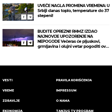
UVEČE NAGLA PROMENA VREMENA: U
Srbiji danas toplo, temperature do 37
stepeni!
BUDITE OPREZNI! RHMZ IZDAO
NAJNOVIJE UPOZORENJE NA
NEPOGODE Večeras će pljuskovi,
grmljavina i olujni vetar pogoditi ove
delove zemlje!
VESTI
PRAVILA KORIŠĆENJA
VREME
IMPRESSUM
ZDRAVLJE
O NAMA
EKONOMIJA
TANJUG TV PROGRAM