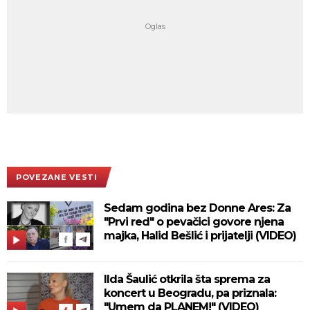
POVEZANE VESTI
Sedam godina bez Donne Ares: Za
"Prvi red" o pevačici govore njena
majka, Halid Bešlić i prijatelji (VIDEO)
Ilda Šaulić otkrila šta sprema za
koncert u Beogradu, pa priznala:
"Umem da PLANEM!" (VIDEO)