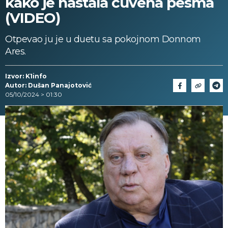
kako je nastala čuvena pesma
(VIDEO)
Otpevao ju je u duetu sa pokojnom Donnom
Ares.
Izvor: K1info
Autor: Dušan Panajotović
05/10/2024 > 01:30