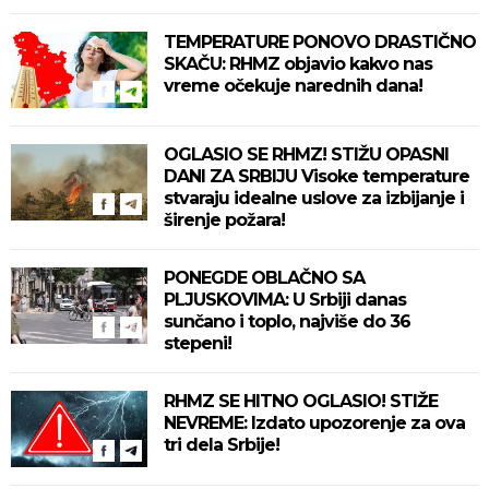
TEMPERATURE PONOVO DRASTIČNO
SKAČU: RHMZ objavio kakvo nas
vreme očekuje narednih dana!
OGLASIO SE RHMZ! STIŽU OPASNI
DANI ZA SRBIJU Visoke temperature
stvaraju idealne uslove za izbijanje i
širenje požara!
PONEGDE OBLAČNO SA
PLJUSKOVIMA: U Srbiji danas
sunčano i toplo, najviše do 36
stepeni!
RHMZ SE HITNO OGLASIO! STIŽE
NEVREME: Izdato upozorenje za ova
tri dela Srbije!