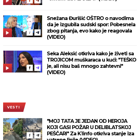
Snežana Đurišić OŠTRO o navodima
da je izgubila sudski spor: Pobesnela
zbog pitanja, evo kako je reagovala
(VIDEO)
Seka Aleksić otkriva kako je živeti sa
TROJICOM muškaraca u kući: "TEŠKO
je, ali nisu baš mnogo zahtevni"
(VIDEO)
VESTI
"MOJ TATA JE JEDAN OD HEROJA
KOJI GASI POŽAR U DELIBLATSKOJ
PEŠČARI" Za K1info otkriva stanje iza
vatrene linije (VIDEO)