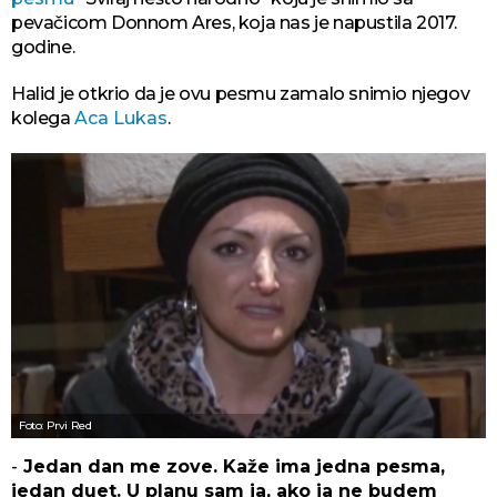
pevačicom Donnom Ares, koja nas je napustila 2017.
godine.
Halid je otkrio da je ovu pesmu zamalo snimio njegov
kolega
Aca Lukas
.
Foto: Prvi Red
-
Jedan dan me zove. Kaže ima jedna pesma,
jedan duet. U planu sam ja, ako ja ne budem