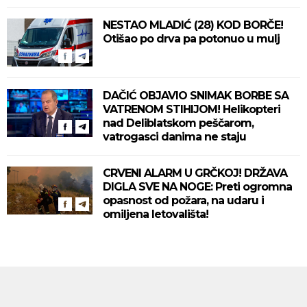
NESTAO MLADIĆ (28) KOD BORČE!
Otišao po drva pa potonuo u mulj
DAČIĆ OBJAVIO SNIMAK BORBE SA
VATRENOM STIHIJOM! Helikopteri
nad Deliblatskom peščarom,
vatrogasci danima ne staju
CRVENI ALARM U GRČKOJ! DRŽAVA
DIGLA SVE NA NOGE: Preti ogromna
opasnost od požara, na udaru i
omiljena letovališta!