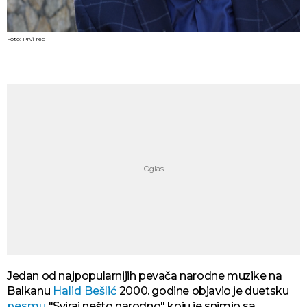
Foto: Prvi red
Jedan od najpopularnijih pevača narodne muzike na
Balkanu
Halid Bešlić
2000. godine objavio je duetsku
pesmu
"Sviraj nešto narodno" koju je snimio sa