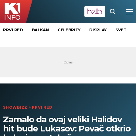
PRVI RED
BALKAN
CELEBRITY
DISPLAY
SVET
SHOWBIZZ
>
PRVI RED
Zamalo da ovaj veliki Halidov
hit bude Lukasov: Pevač otkrio