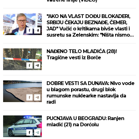
"AKO NA VLAST DOĐU BLOKADERI,
SRBIJU ČEKAJU BEZNAĐE, ČEMER,
JAD" Vučić o kritikama bivše vlasti i
susretu sa Zelenskim: "Ništa nismo
izgubili, ne uvodimo sankcije Rusiji"
(VIDEO)
NAĐENO TELO MLADIĆA (28)!
Tragične vesti iz Borče
DOBRE VESTI SA DUNAVA: Nivo vode
u blagom porastu, drugi blok
rumunske nuklearke nastavlja da
radi
PUCNJAVA U BEOGRADU: Ranjen
mladić (21) na Dorćolu