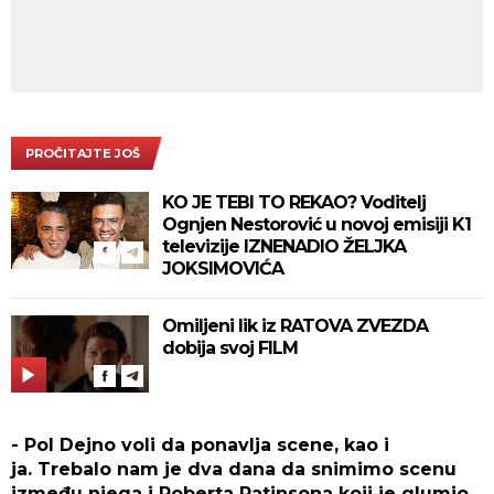
PROČITAJTE JOŠ
KO JE TEBI TO REKAO? Voditelj
Ognjen Nestorović u novoj emisiji K1
televizije IZNENADIO ŽELJKA
JOKSIMOVIĆA
Omiljeni lik iz RATOVA ZVEZDA
dobija svoj FILM
- Pol Dejno voli da ponavlja scene, kao i
ja. Trebalo nam je dva dana da snimimo scenu
između njega i Roberta Patinsona koji je glumio