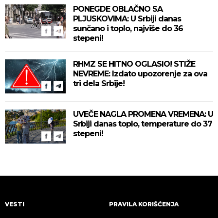
PONEGDE OBLAČNO SA
PLJUSKOVIMA: U Srbiji danas
sunčano i toplo, najviše do 36
stepeni!
RHMZ SE HITNO OGLASIO! STIŽE
NEVREME: Izdato upozorenje za ova
tri dela Srbije!
UVEČE NAGLA PROMENA VREMENA: U
Srbiji danas toplo, temperature do 37
stepeni!
VESTI
PRAVILA KORIŠĆENJA