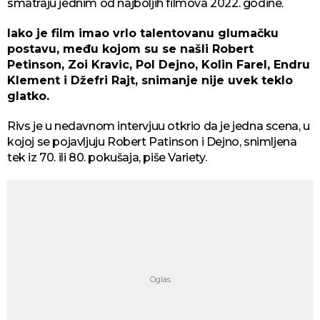
smatraju jednim od najboljih filmova 2022. godine.
Iako je film imao vrlo talentovanu glumačku
postavu, među kojom su se našli Robert
Petinson, Zoi Kravic, Pol Dejno, Kolin Farel, Endru
Klement i Džefri Rajt, snimanje nije uvek teklo
glatko.
Rivs je u nedavnom intervjuu otkrio da je jedna scena, u
kojoj se pojavljuju Robert Patinson i Dejno, snimljena
tek iz 70. ili 80. pokušaja, piše Variety.