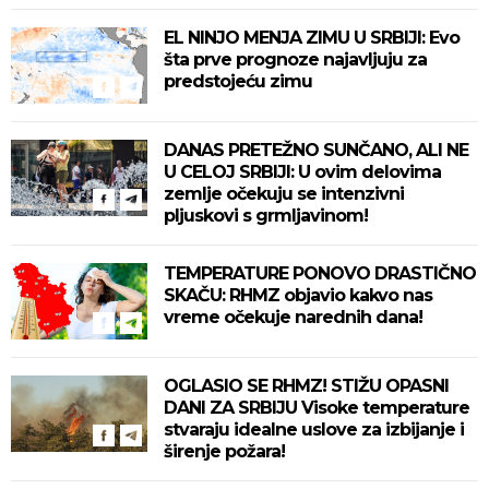
EL NINJO MENJA ZIMU U SRBIJI: Evo
šta prve prognoze najavljuju za
predstojeću zimu
DANAS PRETEŽNO SUNČANO, ALI NE
U CELOJ SRBIJI: U ovim delovima
zemlje očekuju se intenzivni
pljuskovi s grmljavinom!
TEMPERATURE PONOVO DRASTIČNO
SKAČU: RHMZ objavio kakvo nas
vreme očekuje narednih dana!
OGLASIO SE RHMZ! STIŽU OPASNI
DANI ZA SRBIJU Visoke temperature
stvaraju idealne uslove za izbijanje i
širenje požara!