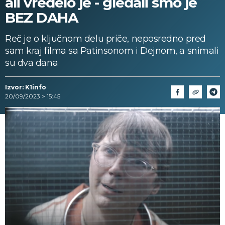
ali vredelo je - gledali smo je
BEZ DAHA
Reč je o ključnom delu priče, neposredno pred
sam kraj filma sa Patinsonom i Dejnom, a snimali
su dva dana
Izvor: K1info
20/09/2023 > 15:45