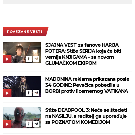
POVEZANE VESTI
SJAJNA VEST za fanove HARIJA
POTERA: Stiže SERIJA koja će biti
vernija KNJIGAMA - sa novom
GLUMAČKOM EKIPOM
MADONINA reklama prikazana posle
34 GODINE: Pevačica pobedila u
BORBI protiv licemernog VATIKANA
Stiže DEADPOOL 3: Neće se štedeti
na NASILJU, a reditelj ga upoređuje
sa POZNATOM KOMEDIJOM