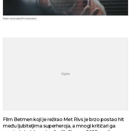
Foto: Youtube/Printscreen
Film Betmen koji je režirao Met Rivs je brzo postao hit
među ljubiteljima superheroja, a mnogi kritičari ga