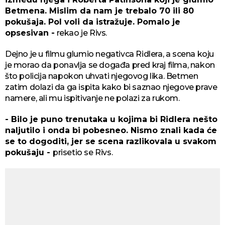
Betmena. Mislim da nam je trebalo 70 ili 80
pokušaja. Pol voli da istražuje. Pomalo je
opsesivan -
rekao je Rivs.
Dejno je u filmu glumio negativca Ridlera, a scena koju
je morao da ponavlja se događa pred kraj filma, nakon
što policija napokon uhvati njegovog lika. Betmen
zatim dolazi da ga ispita kako bi saznao njegove prave
namere, ali mu ispitivanje ne polazi za rukom.
- Bilo je puno trenutaka u kojima bi Ridlera nešto
naljutilo i onda bi pobesneo. Nismo znali kada će
se to dogoditi, jer se scena razlikovala u svakom
pokušaju -
prisetio se Rivs.