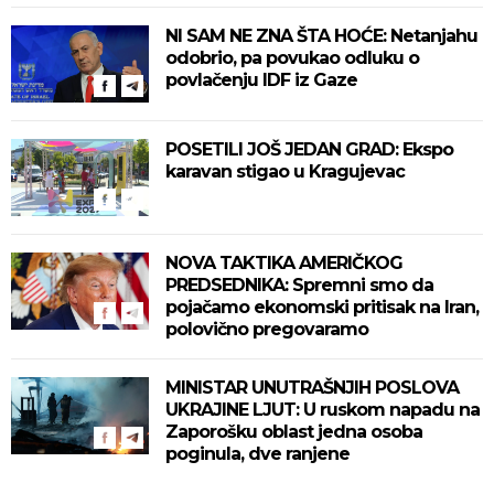
NI SAM NE ZNA ŠTA HOĆE: Netanjahu
odobrio, pa povukao odluku o
povlačenju IDF iz Gaze
POSETILI JOŠ JEDAN GRAD: Ekspo
karavan stigao u Kragujevac
NOVA TAKTIKA AMERIČKOG
PREDSEDNIKA: Spremni smo da
pojačamo ekonomski pritisak na Iran,
polovično pregovaramo
MINISTAR UNUTRAŠNJIH POSLOVA
UKRAJINE LJUT: U ruskom napadu na
Zaporošku oblast jedna osoba
poginula, dve ranjene