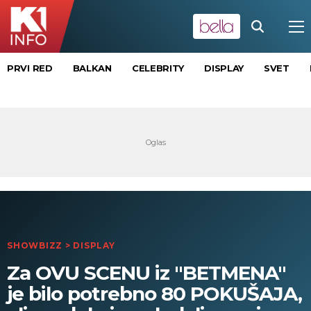
PRVI RED
BALKAN
CELEBRITY
DISPLAY
SVET
SHOWBIZZ
>
DISPLAY
Za OVU SCENU iz "BETMENA"
je bilo potrebno 80 POKUŠAJA,