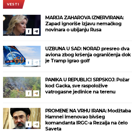
VESTI
MARIJA ZAHAROVA IZNERVIRANA:
Zapad ignoriše izjavu nemačkog
novinara o ubijanju Rusa
UZBUNA U SAD: NORAD presreo dva
aviona zbog kršenja ograničenja dok
je Tramp igrao golf
PANIKA U REPUBLICI SRPSKOJ: Požar
kod Gacka, sve raspoložive
vatrogasne jedinice na terenu
PROMENE NA VRHU IRANA: Modžtaba
Hamnei imenovao bivšeg
komandanta IRGC-a Rezaija na čelo
Saveta