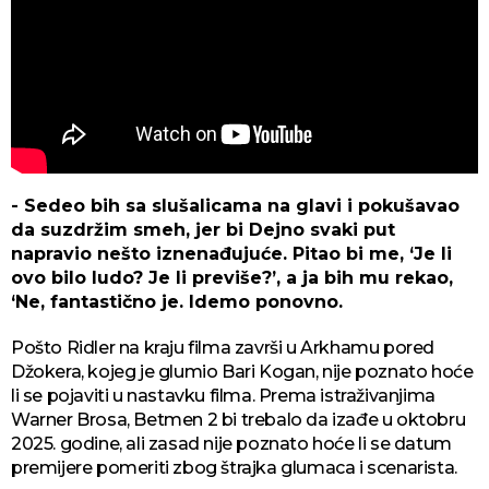
- Sedeo bih sa slušalicama na glavi i pokušavao
da suzdržim smeh, jer bi Dejno svaki put
napravio nešto iznenađujuće. Pitao bi me, ‘Je li
ovo bilo ludo? Je li previše?’, a ja bih mu rekao,
‘Ne, fantastično je. Idemo ponovno.
Pošto Ridler na kraju filma završi u Arkhamu pored
Džokera, kojeg je glumio Bari Kogan, nije poznato hoće
li se pojaviti u nastavku filma. Prema istraživanjima
Warner Brosa, Betmen 2 bi trebalo da izađe u oktobru
2025. godine, ali zasad nije poznato hoće li se datum
premijere pomeriti zbog štrajka glumaca i scenarista.