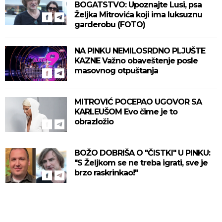
BOGATSTVO: Upoznajte Lusi, psa
Željka Mitrovića koji ima luksuznu
garderobu (FOTO)
NA PINKU NEMILOSRDNO PLJUŠTE
KAZNE Važno obaveštenje posle
masovnog otpuštanja
MITROVIĆ POCEPAO UGOVOR SA
KARLEUŠOM Evo čime je to
obrazložio
BOŽO DOBRIŠA O "ČISTKI" U PINKU:
"S Željkom se ne treba igrati, sve je
brzo raskrinkao!"