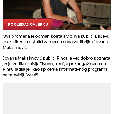
POGLEDAJ GALERIJU
ATA Images
Ova promena je odmah postala vidljiva publici. Lilićevu
je u spikerskoj stolici zamenila nova voditeljka Jovana
Maksimović.
Jovana Maksimović publici Pinka je već dobro poznata
jer je vodila emisiju "Novo jutro", a pre angažmana na
Pinku radila je i kao spikerka informativnog programa
na televiziji "Vesti".