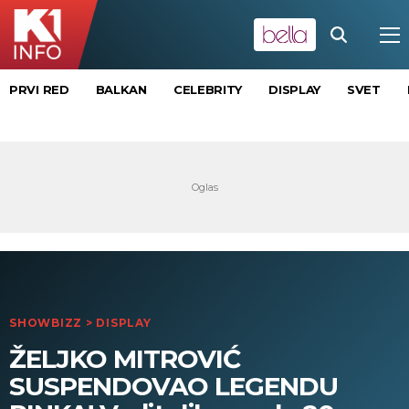
PRVI RED
BALKAN
CELEBRITY
DISPLAY
SVET
SHOWBIZZ
>
DISPLAY
ŽELJKO MITROVIĆ
SUSPENDOVAO LEGENDU