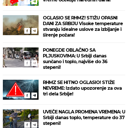
OGLASIO SE RHMZ! STIŽU OPASNI
DANI ZA SRBIJU Visoke temperature
stvaraju idealne uslove za izbijanje i
širenje požara!
PONEGDE OBLAČNO SA
PLJUSKOVIMA: U Srbiji danas
sunčano i toplo, najviše do 36
stepeni!
RHMZ SE HITNO OGLASIO! STIŽE
NEVREME: Izdato upozorenje za ova
tri dela Srbije!
UVEČE NAGLA PROMENA VREMENA: U
Srbiji danas toplo, temperature do 37
stepeni!