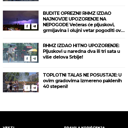
BUDITE OPREZNI! RHMZ IZDAO
NAJNOVIJE UPOZORENJE NA
NEPOGODE Večeras će pljuskovi,
grmljavina i olujni vetar pogoditi ove
delove zemlje!
RHMZ IZDAO HITNO UPOZORENJE:
Pljuskovi u naredna dva ili tri sata u
više delova Srbije!
TOPLOTNI TALAS NE POSUSTAJE: U
ovim gradovima izmereno paklenih
40 stepeni!
VESTI
PRAVILA KORIŠĆENJA