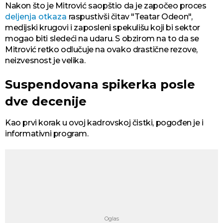
Nakon što je Mitrović saopštio da je započeo proces
deljenja otkaza
raspustivši čitav "Teatar Odeon",
medijski krugovi i zaposleni spekulišu koji bi sektor
mogao biti sledeći na udaru. S obzirom na to da se
Mitrović retko odlučuje na ovako drastične rezove,
neizvesnost je velika.
Suspendovana spikerka posle
dve decenije
Kao prvi korak u ovoj kadrovskoj čistki, pogođen je i
informativni program.