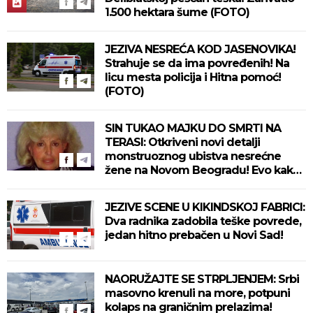
1.500 hektara šume (FOTO)
JEZIVA NESREĆA KOD JASENOVIKA!
Strahuje se da ima povređenih! Na
licu mesta policija i Hitna pomoć!
(FOTO)
SIN TUKAO MAJKU DO SMRTI NA
TERASI: Otkriveni novi detalji
monstruoznog ubistva nesrećne
žene na Novom Beogradu! Evo kako
se ubica branio!
JEZIVE SCENE U KIKINDSKOJ FABRICI:
Dva radnika zadobila teške povrede,
jedan hitno prebačen u Novi Sad!
NAORUŽAJTE SE STRPLJENJEM: Srbi
masovno krenuli na more, potpuni
kolaps na graničnim prelazima!