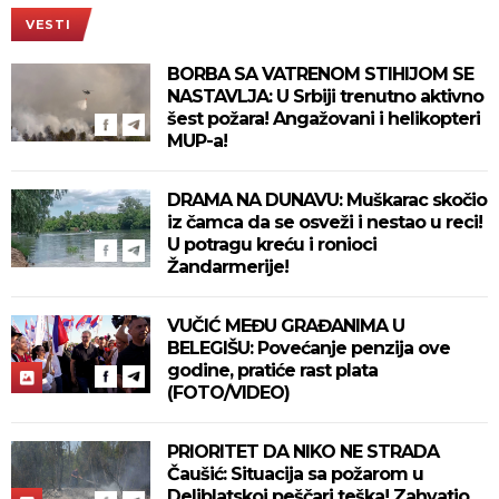
VESTI
BORBA SA VATRENOM STIHIJOM SE
NASTAVLJA: U Srbiji trenutno aktivno
šest požara! Angažovani i helikopteri
MUP-a!
DRAMA NA DUNAVU: Muškarac skočio
iz čamca da se osveži i nestao u reci!
U potragu kreću i ronioci
Žandarmerije!
VUČIĆ MEĐU GRAĐANIMA U
BELEGIŠU: Povećanje penzija ove
godine, pratiće rast plata
(FOTO/VIDEO)
PRIORITET DA NIKO NE STRADA
Čaušić: Situacija sa požarom u
Deliblatskoj peščari teška! Zahvatio