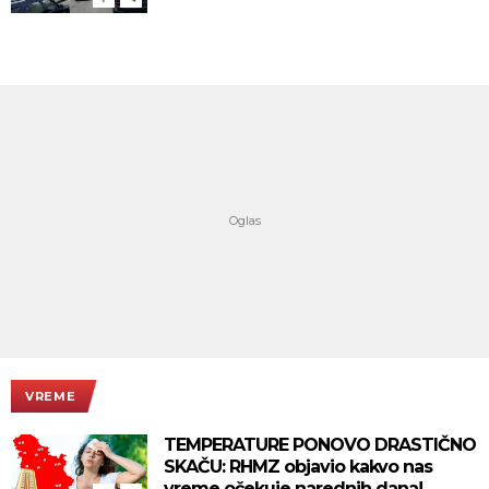
VREME
TEMPERATURE PONOVO DRASTIČNO
SKAČU: RHMZ objavio kakvo nas
vreme očekuje narednih dana!