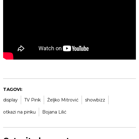
TAGOVI:
display
TV Pink
Željko Mitrović
showbizz
otkazi na pinku
Bojana Lilić