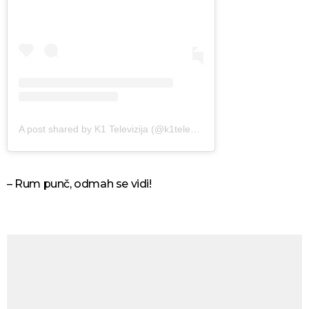
A post shared by K1 Televizija (@k1televizija)
– Rum punč, odmah se vidi!