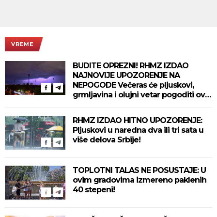
VREME
BUDITE OPREZNI! RHMZ IZDAO
NAJNOVIJE UPOZORENJE NA
NEPOGODE Večeras će pljuskovi,
grmljavina i olujni vetar pogoditi ove
delove zemlje!
RHMZ IZDAO HITNO UPOZORENJE:
Pljuskovi u naredna dva ili tri sata u
više delova Srbije!
TOPLOTNI TALAS NE POSUSTAJE: U
ovim gradovima izmereno paklenih
40 stepeni!