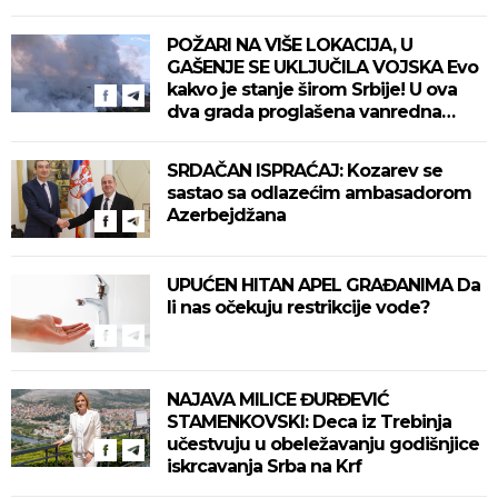
POŽARI NA VIŠE LOKACIJA, U
GAŠENJE SE UKLJUČILA VOJSKA Evo
kakvo je stanje širom Srbije! U ova
dva grada proglašena vanredna
situacija! (VIDEO)
SRDAČAN ISPRAĆAJ: Kozarev se
sastao sa odlazećim ambasadorom
Azerbejdžana
UPUĆEN HITAN APEL GRAĐANIMA Da
li nas očekuju restrikcije vode?
NAJAVA MILICE ĐURĐEVIĆ
STAMENKOVSKI: Deca iz Trebinja
učestvuju u obeležavanju godišnjice
iskrcavanja Srba na Krf