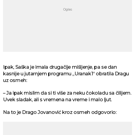
Ipak, Saška je imala drugačije mišljenje, pa se dan
kasnije u jutarnjem programu „Uranak1“ obratila Dragu
uz osmeh:
– Ja ipak mislim da si ti više za neku čokoladu sa čilijem.
Uvek sladak, ali s vremena na vreme i malo ljut.
Na to je Drago Jovanović kroz osmeh odgovorio: