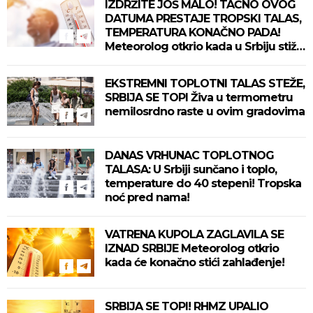
IZDRŽITE JOŠ MALO! TAČNO OVOG
DATUMA PRESTAJE TROPSKI TALAS,
TEMPERATURA KONAČNO PADA!
Meteorolog otkrio kada u Srbiju stiže
zahlađenje!
EKSTREMNI TOPLOTNI TALAS STEŽE,
SRBIJA SE TOPI Živa u termometru
nemilosrdno raste u ovim gradovima
DANAS VRHUNAC TOPLOTNOG
TALASA: U Srbiji sunčano i toplo,
temperature do 40 stepeni! Tropska
noć pred nama!
VATRENA KUPOLA ZAGLAVILA SE
IZNAD SRBIJE Meteorolog otkrio
kada će konačno stići zahlađenje!
SRBIJA SE TOPI! RHMZ UPALIO