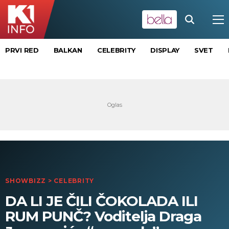
PRVI RED
BALKAN
CELEBRITY
DISPLAY
SVET
SHOWBIZZ
>
CELEBRITY
DA LI JE ČILI ČOKOLADA ILI
RUM PUNČ? Voditelja Draga