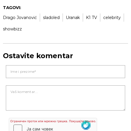
TAGOVI:
Drago Jovanović
sladoled
Uranak
K1 TV
celebrity
showbizz
Ostavite komentar