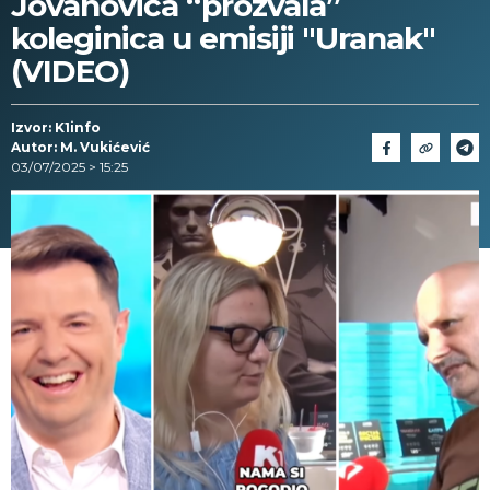
Jovanovića “prozvala”
koleginica u emisiji "Uranak"
(VIDEO)
Izvor: K1info
Autor: M. Vukićević
03/07/2025 > 15:25