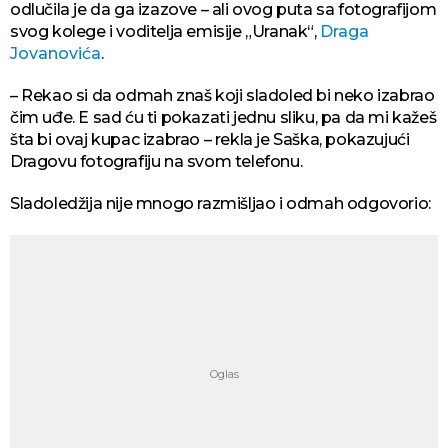
odlučila je da ga izazove – ali ovog puta sa fotografijom
svog kolege i voditelja emisije „Uranak“,
Draga
Jovanovića
.
– Rekao si da odmah znaš koji sladoled bi neko izabrao
čim uđe. E sad ću ti pokazati jednu sliku, pa da mi kažeš
šta bi ovaj kupac izabrao – rekla je Saška, pokazujući
Dragovu fotografiju na svom telefonu.
Sladoledžija nije mnogo razmišljao i odmah odgovorio: