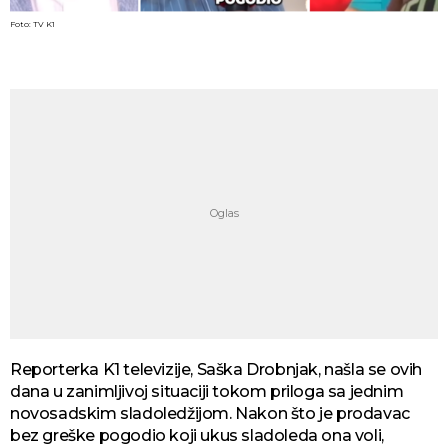
Foto: TV K1
Reporterka K1 televizije, Saška Drobnjak, našla se ovih
dana u zanimljivoj situaciji tokom priloga sa jednim
novosadskim sladoledžijom. Nakon što je prodavac
bez greške pogodio koji ukus sladoleda ona voli,