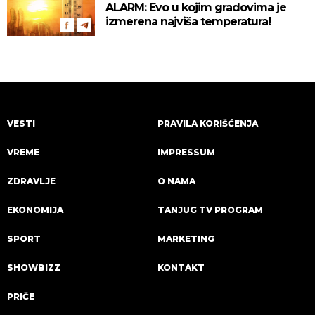
ALARM: Evo u kojim gradovima je
izmerena najviša temperatura!
VESTI
PRAVILA KORIŠĆENJA
VREME
IMPRESSUM
ZDRAVLJE
O NAMA
EKONOMIJA
TANJUG TV PROGRAM
SPORT
MARKETING
SHOWBIZZ
KONTAKT
PRIČE