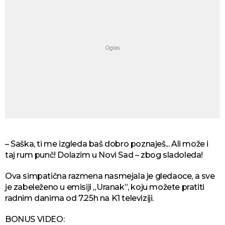
– Saška, ti me izgleda baš dobro poznaješ... Ali može i
taj rum punč! Dolazim u Novi Sad – zbog sladoleda!
Ova simpatična razmena nasmejala je gledaoce, a sve
je zabeleženo u emisiji „Uranak”, koju možete pratiti
radnim danima od 7.25h na K1 televiziji.
BONUS VIDEO: