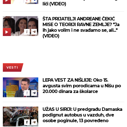
liči (VIDEO)
ŠTA PRIJATELJI ANDREANE ČEKIĆ
MISE O TEORIJI RAVNE ZEMLJE? "Ja
ih jako volim i ne svađamo se, ali..."
(VIDEO)
VESTI
LEPA VEST ZA NIŠLIIJE: Oko 15.
avgusta svim porodicama u Nišu po
20.000 dinara za školarce
UŽAS U SIRIJI: U predgrađu Damaska
podignut autobus u vazduh, dve
osobe poginule, 13 povređeno