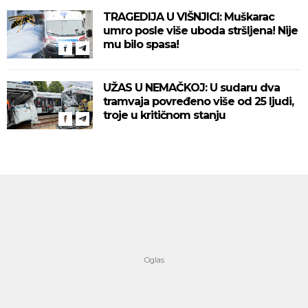
TRAGEDIJA U VIŠNJICI: Muškarac
umro posle više uboda stršljena! Nije
mu bilo spasa!
UŽAS U NEMAČKOJ: U sudaru dva
tramvaja povređeno više od 25 ljudi,
troje u kritičnom stanju