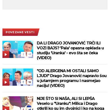
POVEZANE VESTI
DA LI DRAGO JOVANOVIĆ TRČI ILI
VOZI BAJS? 'Pala' opasna opklada u
studiju 'Uranka' - evo šta se čeka
(VIDEO)
"OD ALERGENA MI OSTALI SAMO
LJUDI" Drago Jovanović napravio šou
u jutarnjem programu i nasmejao
naciju! (VIDEO)
NIJE ŠTO SI NAŠA, ALI SI LEPŠA
Veselo u "Uranku": Milica i Drago
otkrili ko su im dvojnici i ko na koga