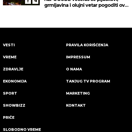
grmljavina i olujni vetar pogoditi ove
delove zemlje!
VESTI
PRAVILA KORIŠĆENJA
VREME
IMPRESSUM
ZDRAVLJE
O NAMA
EKONOMIJA
TANJUG TV PROGRAM
SPORT
MARKETING
SHOWBIZZ
KONTAKT
PRIČE
SLOBODNO VREME