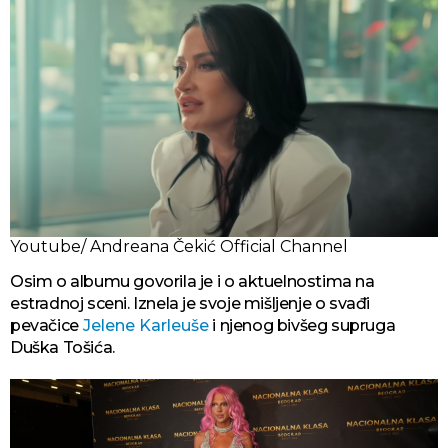
Youtube/ Andreana Čekić Official Channel
Osim o albumu govorila je i o aktuelnostima na
estradnoj sceni. Iznela je svoje mišljenje o svađi
pevačice
Jelene Karleuše
i njenog bivšeg supruga
Duška Tošića.