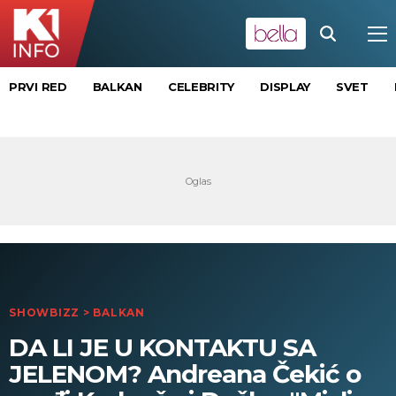
PRVI RED
BALKAN
CELEBRITY
DISPLAY
SVET
SHOWBIZZ
>
BALKAN
DA LI JE U KONTAKTU SA
JELENOM? Andreana Čekić o