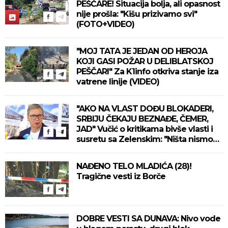
PEŠČARE! Situacija bolja, ali opasnost
nije prošla: "Kišu prizivamo svi"
(FOTO+VIDEO)
"MOJ TATA JE JEDAN OD HEROJA
KOJI GASI POŽAR U DELIBLATSKOJ
PEŠČARI" Za K1info otkriva stanje iza
vatrene linije (VIDEO)
"AKO NA VLAST DOĐU BLOKADERI,
SRBIJU ČEKAJU BEZNAĐE, ČEMER,
JAD" Vučić o kritikama bivše vlasti i
susretu sa Zelenskim: "Ništa nismo
izgubili, ne uvodimo sankcije Rusiji"
(VIDEO)
NAĐENO TELO MLADIĆA (28)!
Tragične vesti iz Borče
DOBRE VESTI SA DUNAVA: Nivo vode