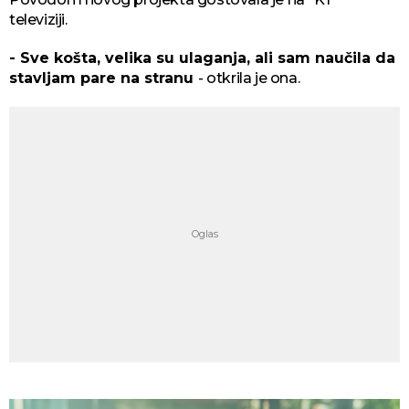
televiziji.
- Sve košta, velika su ulaganja, ali sam naučila da
stavljam pare na stranu
- otkrila je ona.