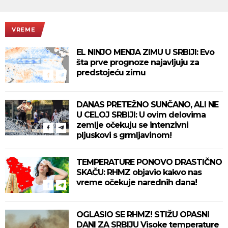
VREME
EL NINJO MENJA ZIMU U SRBIJI: Evo
šta prve prognoze najavljuju za
predstojeću zimu
DANAS PRETEŽNO SUNČANO, ALI NE
U CELOJ SRBIJI: U ovim delovima
zemlje očekuju se intenzivni
pljuskovi s grmljavinom!
TEMPERATURE PONOVO DRASTIČNO
SKAČU: RHMZ objavio kakvo nas
vreme očekuje narednih dana!
OGLASIO SE RHMZ! STIŽU OPASNI
DANI ZA SRBIJU Visoke temperature