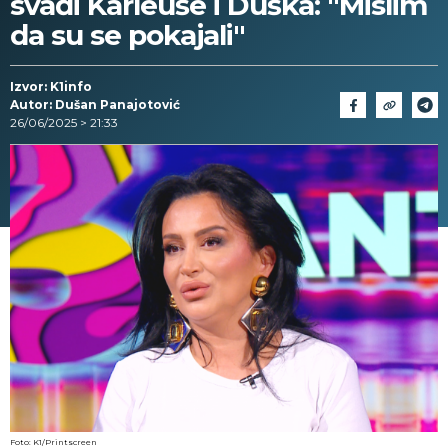
svađi Karleuše i Duška: "Mislim
da su se pokajali"
Izvor: K1info
Autor: Dušan Panajotović
26/06/2025 > 21:33
Foto: K1/Printscreen