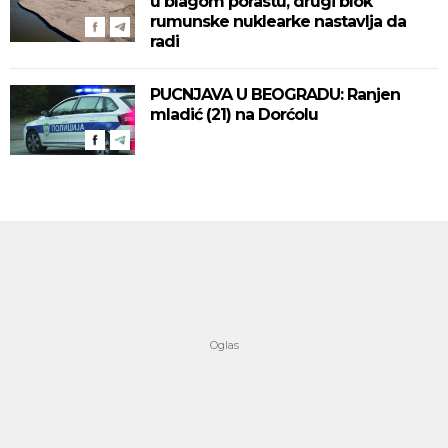
u blagom porastu, drugi blok
rumunske nuklearke nastavlja da
radi
PUCNJAVA U BEOGRADU: Ranjen
mladić (21) na Dorćolu