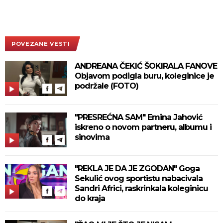
POVEZANE VESTI
ANDREANA ČEKIĆ ŠOKIRALA FANOVE
Objavom podigla buru, koleginice je
podržale (FOTO)
"PRESREĆNA SAM" Emina Jahović
iskreno o novom partneru, albumu i
sinovima
"REKLA JE DA JE ZGODAN" Goga
Sekulić ovog sportistu nabacivala
Sandri Africi, raskrinkala koleginicu
do kraja