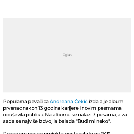
Popularna pevačica
Andreana Čekić
izdala je album
prvenac nakon 13 godina karijere i novim pesmama
oduševila publiku. Na albumu se nalazi 7 pesama, a za
sada se najviše izdvojila balada "Budi mi neko".
Povodom novog projekta gostovala je na "K1"