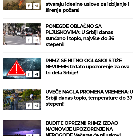
stvaraju idealne uslove za izbijanje i
širenje požara!
PONEGDE OBLAČNO SA
PLJUSKOVIMA: U Srbiji danas
sunčano i toplo, najviše do 36
stepeni!
RHMZ SE HITNO OGLASIO! STIŽE
NEVREME: Izdato upozorenje za ova
tri dela Srbije!
UVEČE NAGLA PROMENA VREMENA: U
Srbiji danas toplo, temperature do 37
stepeni!
BUDITE OPREZNI! RHMZ IZDAO
NAJNOVIJE UPOZORENJE NA
NEPOGODE Večeras će pljuskovi,