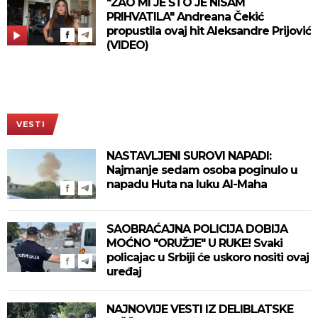
"ŽAO MI JE ŠTO JE NISAM
PRIHVATILA" Andreana Čekić
propustila ovaj hit Aleksandre Prijović
(VIDEO)
VESTI
NASTAVLJENI SUROVI NAPADI:
Najmanje sedam osoba poginulo u
napadu Huta na luku Al-Maha
SAOBRAĆAJNA POLICIJA DOBIJA
MOĆNO "ORUŽJE" U RUKE! Svaki
policajac u Srbiji će uskoro nositi ovaj
uređaj
NAJNOVIJE VESTI IZ DELIBLATSKE