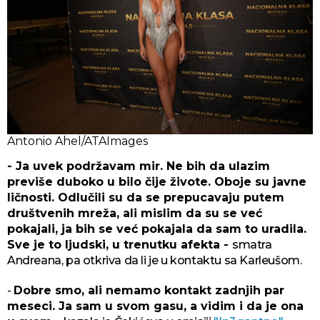
Antonio Ahel/ATAImages
- Ja uvek podržavam mir. Ne bih da ulazim
previše duboko u bilo čije živote. Oboje su javne
ličnosti. Odlučili su da se prepucavaju putem
društvenih mreža, ali mislim da su se već
pokajali, ja bih se već pokajala da sam to uradila.
Sve je to ljudski, u trenutku afekta -
smatra
Andreana, pa otkriva da li je u kontaktu sa Karleušom.
-
Dobre smo, ali nemamo kontakt zadnjih par
meseci. Ja sam u svom gasu, a vidim i da je ona