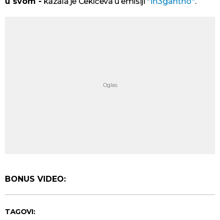
u svom -
kazala je Čekićeva u emisiji
"In3gantno"
.
BONUS VIDEO:
TAGOVI: