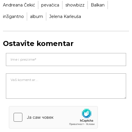
Andreana Čekić
pevačica
showbizz
Balkan
in3gantno
album
Jelena Karleuša
Ostavite komentar