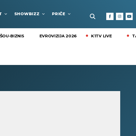
T
SHOWBIZZ
PRIČE
FUN BOX
KULTURA I
K1TV LIVE
T
ŠOU-BIZNIS
EVROVIZIJA 2026