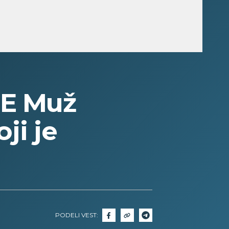
E Muž
ji je
PODELI VEST: