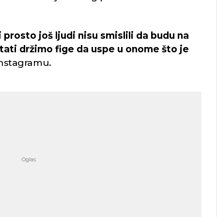
prosto još ljudi nisu smislili da budu na
tati držimo fige da uspe u onome što je
 Instagramu.