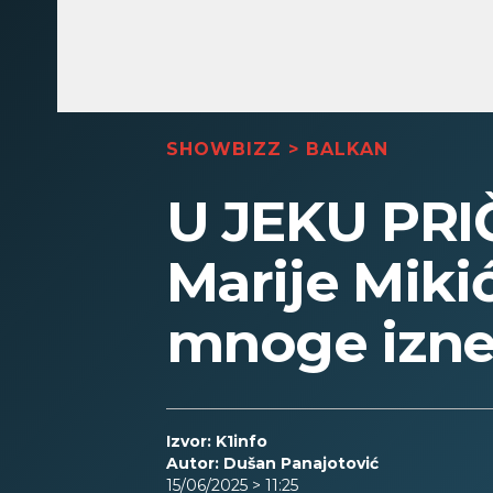
SHOWBIZZ
>
BALKAN
U JEKU PR
Marije Miki
mnoge izne
Izvor: K1info
Autor: Dušan Panajotović
15/06/2025 > 11:25