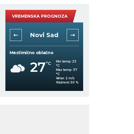
VREMENSKA PROGNOZA
Novi Sad
Niš
Mestimično oblačno
Mestimično oblačno
27
Min temp:
23
°C
°C
28
°C
Max temp:
37
°C
Vetar:
2
m/s
%
Vlažnost:
50
%