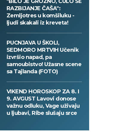
"BILO JE GROZNO, ČULO SE
RAZBIJANJE ČAŠA":
Zemljotres u komšiluku -
ljudi skakali iz kreveta!
PUCNJAVA U ŠKOLI,
SEDMORO MRTVIH Učenik
izvršio napad, pa
samoubistvo! Užasne scene
sa Tajlanda (FOTO)
VIKEND HOROSKOP ZA 8. I
9. AVGUST Lavovi donose
važnu odluku, Vage uživaju
u ljubavi, Ribe slušaju srce