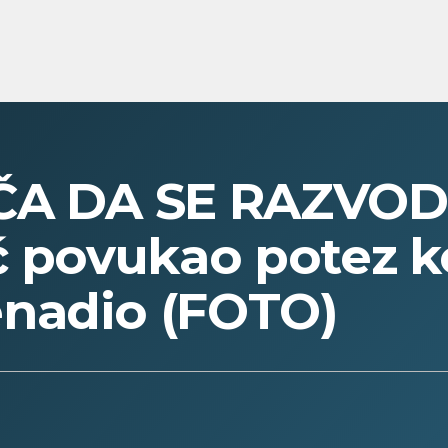
IČA DA SE RAZVOD
ć povukao potez ko
nadio (FOTO)