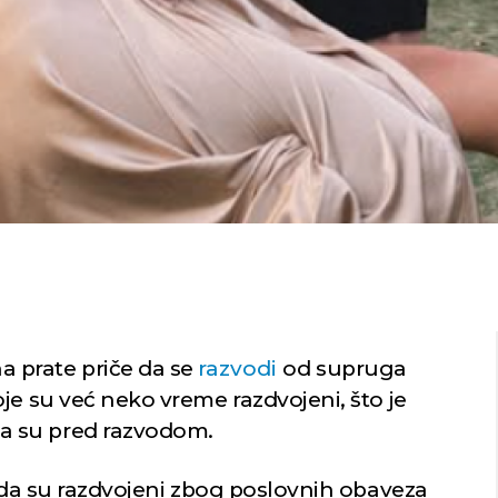
a prate priče da se
razvodi
od supruga
je su već neko vreme razdvojeni, što je
a su pred razvodom.
a da su razdvojeni zbog poslovnih obaveza