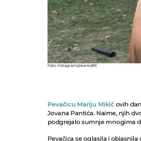
Foto: Instagram/jokarica89
Pevačicu
Mariju Mikić
ovih dan
Jovana Pantića. Naime, njih dvo
podgrejalo sumnje mnogima d
Pevačica se oglasila i objasnil