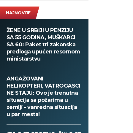
NAJNOVIJE
ŽENE U SRBIJI U PENZIJU
SA 55 GODINA, MUŠKARCI
SA 60: Paket tri zakonska
predloga upućen resornom
ministarstvu
ANGAŽOVANI
HELIKOPTERI, VATROGASCI
NE STAJU: Ovo je trenutna
situacija sa požarima u
zemlji - vanredna situacija
u par mesta!