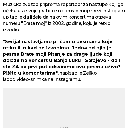
Muzička zvezda priprema repertoar za nastupe koji ga
očekuju, a svoje pratioce na društvenoj mreži Instagram
upitao je da li žele da na ovim koncertima otpeva
numeru "Brate moj" iz 2002. godine, koju je retko
izvodio.
"Serijal nastavljamo pričom o pesmama koje
retko ili nikad ne izvodimo. Jedna od njih je
pesma Brate moj! Pitanje za drage ljude koji
dolaze na koncert u Banja Luku i Sarajevo - da li
ste ZA da prvi put odsviramo ovu pesmu uživo?
Pišite u komentarima"
, napisao je Željko
ispod video-snimka na Instagramu.