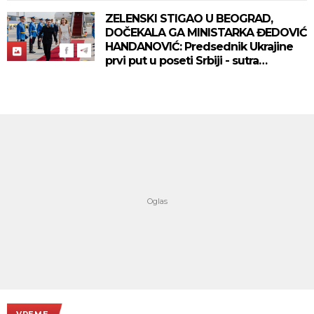
ZELENSKI STIGAO U BEOGRAD,
DOČEKALA GA MINISTARKA ĐEDOVIĆ
HANDANOVIĆ: Predsednik Ukrajine
prvi put u poseti Srbiji - sutra
sastanak sa Vučićem! (FOTO/VIDEO)
VREME