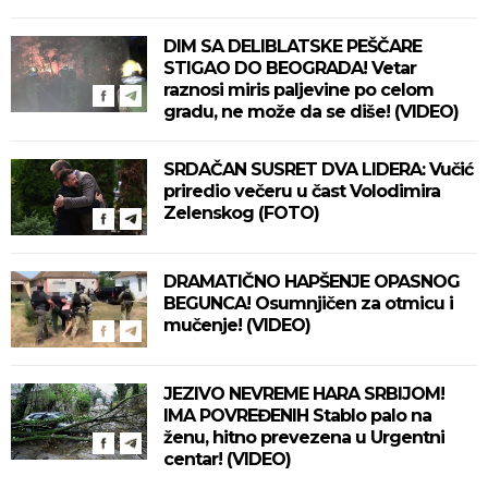
DIM SA DELIBLATSKE PEŠČARE
STIGAO DO BEOGRADA! Vetar
raznosi miris paljevine po celom
gradu, ne može da se diše! (VIDEO)
SRDAČAN SUSRET DVA LIDERA: Vučić
priredio večeru u čast Volodimira
Zelenskog (FOTO)
DRAMATIČNO HAPŠENJE OPASNOG
BEGUNCA! Osumnjičen za otmicu i
mučenje! (VIDEO)
JEZIVO NEVREME HARA SRBIJOM!
IMA POVREĐENIH Stablo palo na
ženu, hitno prevezena u Urgentni
centar! (VIDEO)