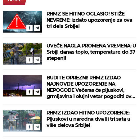
RHMZ SE HITNO OGLASIO! STIŽE
NEVREME: Izdato upozorenje za ova
tri dela Srbije!
UVEČE NAGLA PROMENA VREMENA: U
Srbiji danas toplo, temperature do 37
stepeni!
BUDITE OPREZNI! RHMZ IZDAO
NAJNOVIJE UPOZORENJE NA
NEPOGODE Večeras će pljuskovi,
grmljavina i olujni vetar pogoditi ove
delove zemlje!
RHMZ IZDAO HITNO UPOZORENJE:
Pljuskovi u naredna dva ili tri sata u
više delova Srbije!