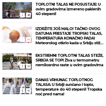
TOPLOTNI TALAS NE POSUSTAJE: U
ovim gradovima izmereno paklenih
40 stepeni!
IZDRŽITE JOŠ MALO! TAČNO OVOG
DATUMA PRESTAJE TROPSKI TALAS,
TEMPERATURA KONAČNO PADA!
Meteorolog otkrio kada u Srbiju stiže
zahlađenje!
EKSTREMNI TOPLOTNI TALAS STEŽE,
SRBIJA SE TOPI Živa u termometru
nemilosrdno raste u ovim gradovima
DANAS VRHUNAC TOPLOTNOG
TALASA: U Srbiji sunčano i toplo,
temperature do 40 stepeni! Tropska
noć pred nama!