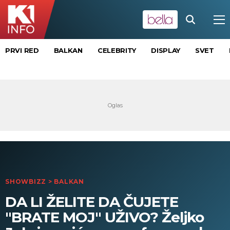
PRVI RED
BALKAN
CELEBRITY
DISPLAY
SVET
SHOWBIZZ
>
BALKAN
DA LI ŽELITE DA ČUJETE
"BRATE MOJ" UŽIVO? Željko