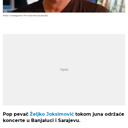
Foto: Instagram Printscreen/zzeljko
Pop pevač
Željko Joksimović
tokom juna održaće
koncerte u Banjaluci i Sarajevu.