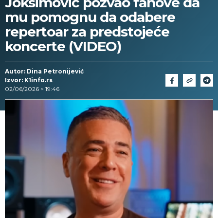
Joksimović pozvao fanove da
mu pomognu da odabere
repertoar za predstojeće
koncerte (VIDEO)
Autor: Dina Petronijević
Izvor: K1info.rs
02/06/2026 > 19:46