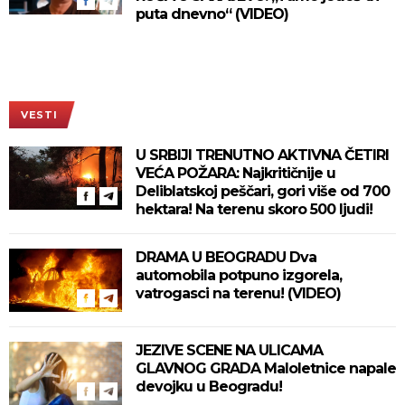
puta dnevno“ (VIDEO)
VESTI
U SRBIJI TRENUTNO AKTIVNA ČETIRI
VEĆA POŽARA: Najkritičnije u
Deliblatskoj peščari, gori više od 700
hektara! Na terenu skoro 500 ljudi!
DRAMA U BEOGRADU Dva
automobila potpuno izgorela,
vatrogasci na terenu! (VIDEO)
JEZIVE SCENE NA ULICAMA
GLAVNOG GRADA Maloletnice napale
devojku u Beogradu!