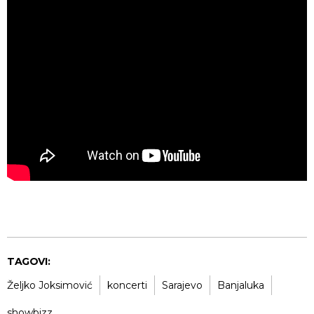
TAGOVI:
Željko Joksimović
koncerti
Sarajevo
Banjaluka
showbizz