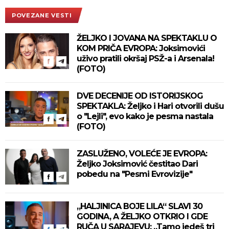
POVEZANE VESTI
ŽELJKO I JOVANA NA SPEKTAKLU O
KOM PRIČA EVROPA: Joksimovići
uživo pratili okršaj PSŽ-a i Arsenala!
(FOTO)
DVE DECENIJE OD ISTORIJSKOG
SPEKTAKLA: Željko i Hari otvorili dušu
o "Lejli", evo kako je pesma nastala
(FOTO)
ZASLUŽENO, VOLEĆE JE EVROPA:
Željko Joksimović čestitao Dari
pobedu na "Pesmi Evrovizije"
„HALJINICA BOJE LILA“ SLAVI 30
GODINA, A ŽELJKO OTKRIO I GDE
RUČA U SARAJEVU: „Tamo jedeš tri