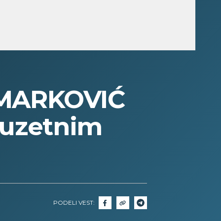
MARKOVIĆ
izuzetnim
PODELI VEST: