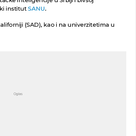
ačke inteligencije u Srbiji i bivšoj
i institut
SANU
.
liforniji (SAD), kao i na univerzitetima u