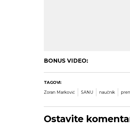
Novi Sad
Vedro nebo
Vedr
Min temp:
20
30
°C
°C
Max temp:
34
°C
Vetar:
3
m/s
Vlažnost:
30
%
BONUS VIDEO:
TAGOVI:
Zoran Marković
SANU
naučnik
pre
Ostavite komenta