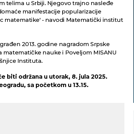
 telima u Srbiji. Njegovo trajno nasleđe
 domaće manifestacije popularizacije
 matematike' - navodi Matematički institut
nagrađen 2013. godine nagradom Srpske
za matematičke nauke i Poveljom MISANU
jice Instituta.
 biti održana u utorak, 8. jula 2025.
eogradu, sa početkom u 13.15.