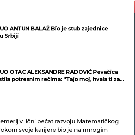
UO ANTUN BALAŽ Bio je stub zajednice
u Srbiji
UO OTAC ALEKSANDRE RADOVIĆ Pevačica
tila potresnim rečima: "Tajo moj, hvala ti za
 nemerljiv lični pečat razvoju Matematičkog
. Tokom svoje karijere bio je na mnogim