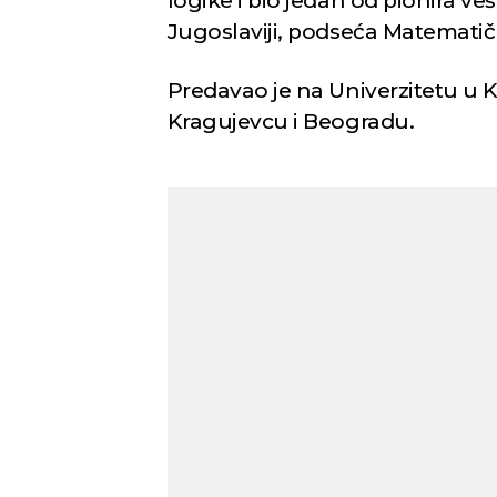
logike i bio jedan od pionira vešt
Jugoslaviji, podseća Matematičk
Predavao je na Univerzitetu u Ka
Kragujevcu i Beogradu.