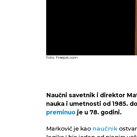
Foto: Freepik.com
Naučni savetnik i direktor M
nauka i umetnosti od 1985. d
preminuo
je u 78. godini.
Marković je kao
naučnik
ostvar