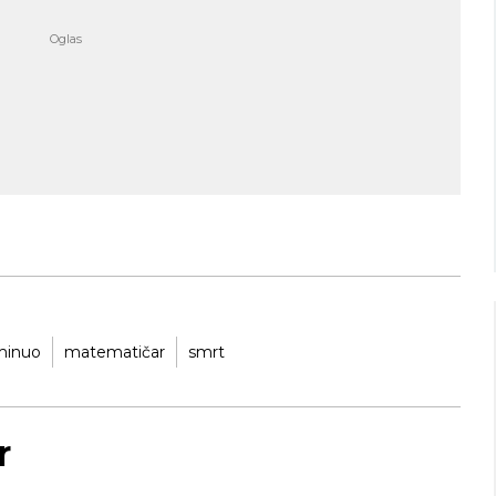
Niš
Beograd
o nebo
Vedro nebo
32
29
Min temp:
21
Min temp:
20
°C
°C
°C
°C
Max temp:
36
Max temp:
33
°C
°C
Vetar:
4
m/s
Vetar:
3
m/s
Vlažnost:
31
%
Vlažnost:
42
minuo
matematičar
smrt
r