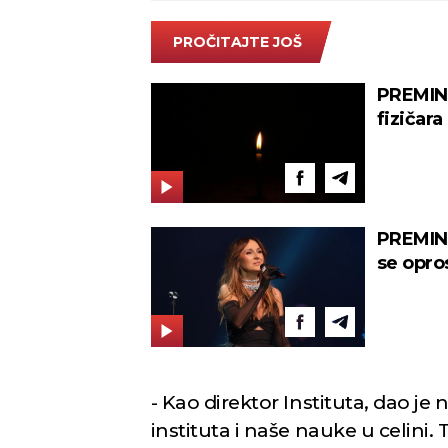
PROČITAJTE JOŠ
PREMIN
fizičara 
PREMIN
se opros
sve..."
- Kao direktor Instituta, dao je
instituta i naše nauke u celini