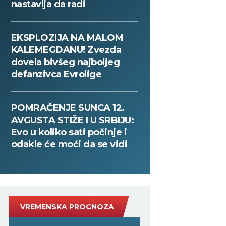
nastavlja da radi
EKSPLOZIJA NA MALOM
KALEMEGDANU! Zvezda
dovela bivšeg najboljeg
defanzivca Evrolige
POMRAČENJE SUNCA 12.
AVGUSTA STIŽE I U SRBIJU:
Evo u koliko sati počinje i
odakle će moći da se vidi
VREMENSKA PROGNOZA