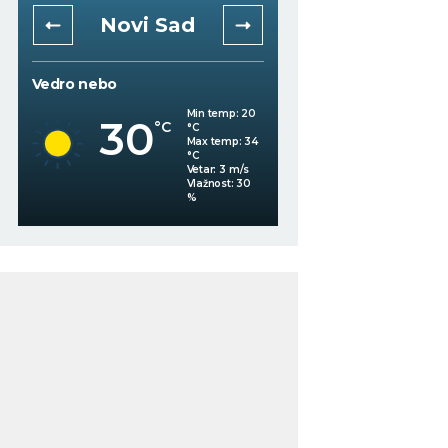
Novi Sad
Niš
Vedro nebo
Vedro nebo
32
Min temp:
20
°C
30
°C
°C
Max temp:
34
°C
Vetar:
3
m/s
%
Vlažnost:
30
%