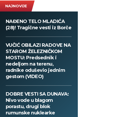
NAJNOVIJE
NAĐENO TELO MLADIĆA
(28)! Tragične vesti iz Borče
VUČIĆ OBILAZI RADOVE NA
STAROM ŽELEZNIČKOM
MOSTU: Predsednik i
nedeljom na terenu,
radnike oduševio jednim
gestom (VIDEO)
DOBRE VESTI SA DUNAVA:
Nivo vode u blagom
porastu, drugi blok
rumunske nuklearke