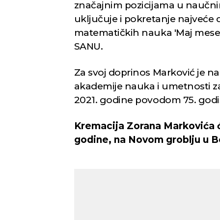
značajnim pozicijama u naučnim
uključuje i pokretanje najveće
matematičkih nauka 'Maj mesec
SANU.
Za svoj doprinos Marković je 
akademije nauka i umetnosti 
2021. godine povodom 75. godišn
Kremacija Zorana Markovića će
godine, na Novom groblju u B