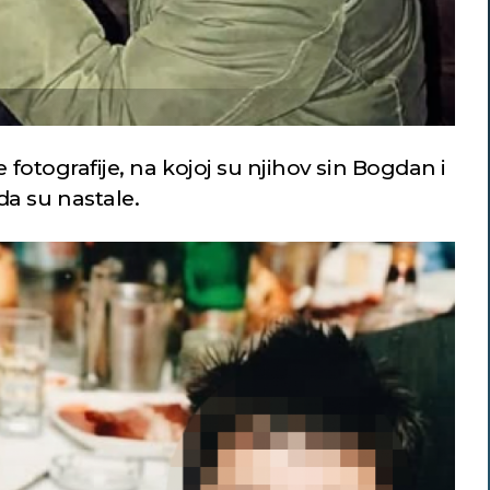
e fotografije, na kojoj su njihov sin Bogdan i
a su nastale.