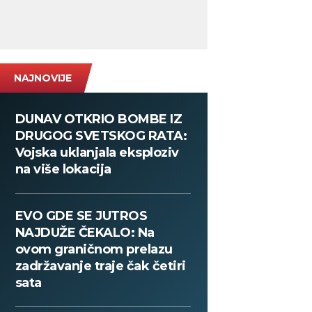
NAJNOVIJE
DUNAV OTKRIO BOMBE IZ
DRUGOG SVETSKOG RATA:
Vojska uklanjala eksploziv
na više lokacija
EVO GDE SE JUTROS
NAJDUŽE ČEKALO: Na
ovom graničnom prelazu
zadržavanje traje čak četiri
sata