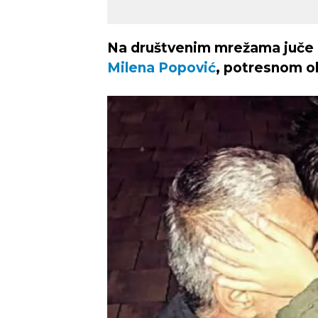
Na društvenim mrežama juče u
Milena Popović
, potresnom o