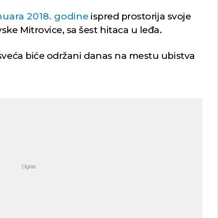
anuara 2018. godine
ispred prostorija svoje
e Mitrovice, sa šest hitaca u leđa.
 sveća biće održani danas na mestu ubistva