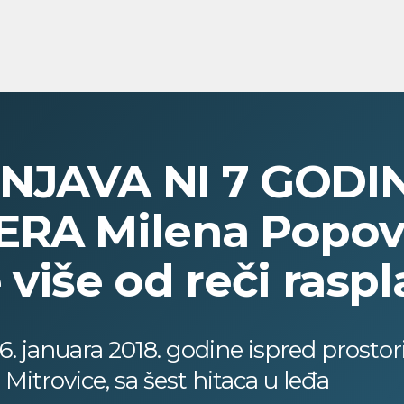
ENJAVA NI 7 GOD
ERA Milena Popov
više od reči raspl
16. januara 2018. godine ispred prostor
itrovice, sa šest hitaca u leđa