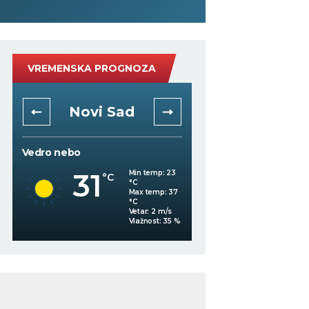
VREMENSKA PROGNOZA
Novi Sad
Niš
Vedro nebo
Mestimično oblačno
31
Min temp:
23
°C
°C
30
°C
Max temp:
37
°C
Vetar:
2
m/s
%
Vlažnost:
35
%