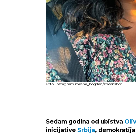
Foto: instagram milena_bogdan/screenshot
Sedam godina od ubistva
Oliv
inicijative
Srbija
, demokratija