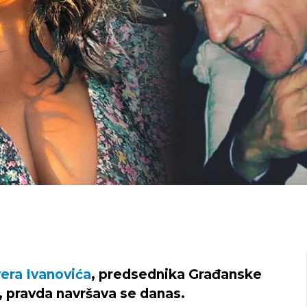
era Ivanovića
, predsednika Građanske
, pravda navršava se danas.