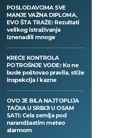
POSLODAVCIMA SVE
MANJE VAŽNA DIPLOMA,
EVO ŠTA TRAŽE: Rezultati
velikog istraživanja
iznenadili mnoge
KREĆE KONTROLA
POTROŠNJE VODE: Ko ne
bude poštovao pravila, stiže
inspekcija i kazne
OVO JE BILA NAJTOPLIJA
TAČKA U SRBIJI U OSAM
SATI: Cela zemlja pod
narandžastim meteo
alarmom