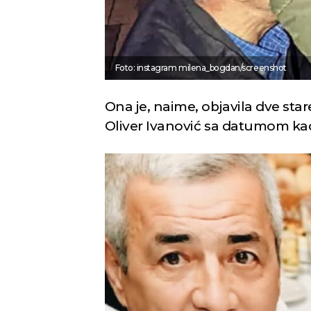
Foto: instagram milena_bogdan/screenshot
Ona je, naime, objavila dve star
Oliver Ivanović sa datumom kad