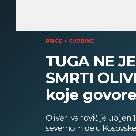
PRIČE
>
SUDBINE
TUGA NE J
SMRTI OLIV
koje govore 
Oliver Ivanović je ubijen 
severnom delu Kosovske M