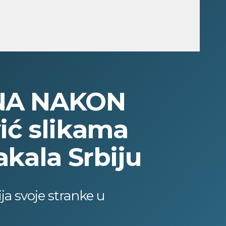
INA NAKON
ić slikama
akala Srbiju
ija svoje stranke u