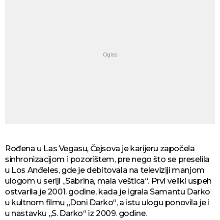
Rođena u Las Vegasu, Čejsova je karijeru započela
sinhronizacijom i pozorištem, pre nego što se preselila
u Los Anđeles, gde je debitovala na televiziji manjom
ulogom u seriji „Sabrina, mala veštica“. Prvi veliki uspeh
ostvarila je 2001. godine, kada je igrala Samantu Darko
u kultnom filmu „Doni Darko“, a istu ulogu ponovila je i
u nastavku „S. Darko“ iz 2009. godine.