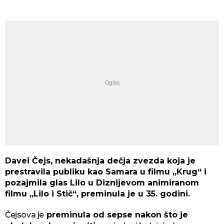
Davei Čejs, nekadašnja dečja zvezda koja je
prestravila publiku kao Samara u filmu „Krug“ i
pozajmila glas Lilo u Diznijevom animiranom
filmu „Lilo i Stič“, preminula je u 35. godini.
Čejsova je
preminula od sepse nakon što je