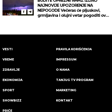
BUDITE OPREZNI! RHMZ IZDAO
NAJNOVIJE UPOZORENJE NA
NEPOGODE Večeras će pljuskovi,
grmljavina i olujni vetar pogoditi ove
delove zemlje!
VESTI
PRAVILA KORIŠĆENJA
VREME
IMPRESSUM
ZDRAVLJE
O NAMA
EKONOMIJA
TANJUG TV PROGRAM
SPORT
MARKETING
SHOWBIZZ
KONTAKT
PRIČE