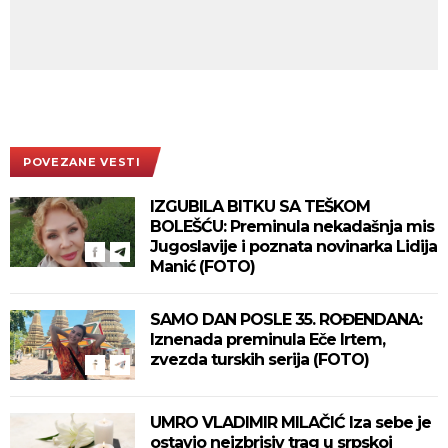
POVEZANE VESTI
IZGUBILA BITKU SA TEŠKOM
BOLEŠĆU: Preminula nekadašnja mis
Jugoslavije i poznata novinarka Lidija
Manić (FOTO)
SAMO DAN POSLE 35. ROĐENDANA:
Iznenada preminula Eče Irtem,
zvezda turskih serija (FOTO)
UMRO VLADIMIR MILAČIĆ Iza sebe je
ostavio neizbrisiv trag u srpskoj