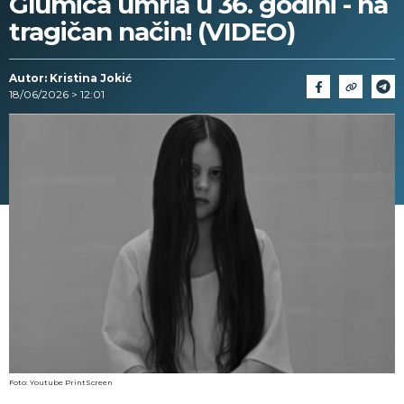
Glumica umrla u 36. godini - na
tragičan način! (VIDEO)
Autor: Kristina Jokić
18/06/2026 > 12:01
Foto: Youtube PrintScreen