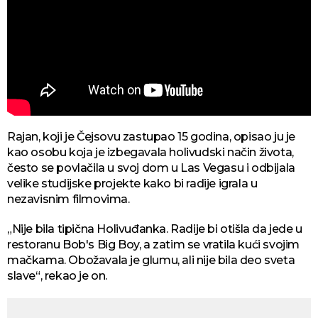
Rajan, koji je Čejsovu zastupao 15 godina, opisao ju je
kao osobu koja je izbegavala holivudski način života,
često se povlačila u svoj dom u Las Vegasu i odbijala
velike studijske projekte kako bi radije igrala u
nezavisnim filmovima.
„Nije bila tipična Holivuđanka. Radije bi otišla da jede u
restoranu Bob's Big Boy, a zatim se vratila kući svojim
mačkama. Obožavala je glumu, ali nije bila deo sveta
slave“, rekao je on.