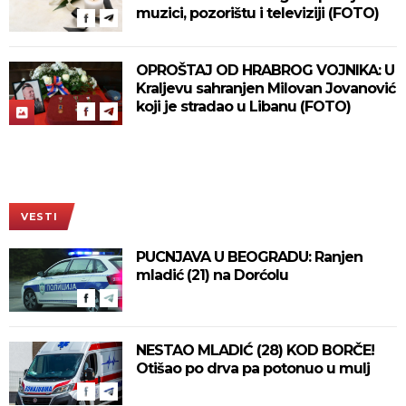
muzici, pozorištu i televiziji (FOTO)
OPROŠTAJ OD HRABROG VOJNIKA: U
Kraljevu sahranjen Milovan Jovanović
koji je stradao u Libanu (FOTO)
VESTI
PUCNJAVA U BEOGRADU: Ranjen
mladić (21) na Dorćolu
NESTAO MLADIĆ (28) KOD BORČE!
Otišao po drva pa potonuo u mulj