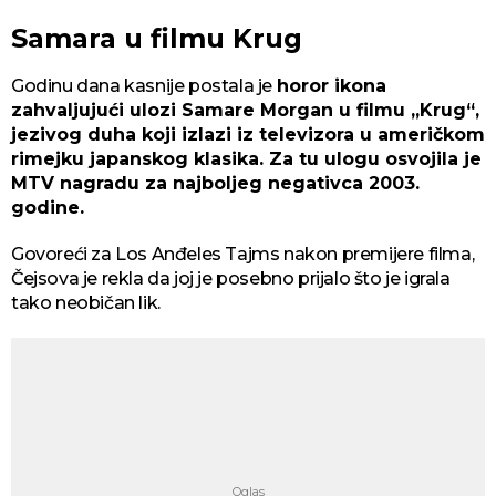
Samara u filmu Krug
Godinu dana kasnije postala je
horor ikona
zahvaljujući ulozi Samare Morgan u filmu „Krug“,
jezivog duha koji izlazi iz televizora u američkom
rimejku japanskog klasika. Za tu ulogu osvojila je
MTV nagradu za najboljeg negativca 2003.
godine.
Govoreći za Los Anđeles Tajms nakon premijere filma,
Čejsova je rekla da joj je posebno prijalo što je igrala
tako neobičan lik.