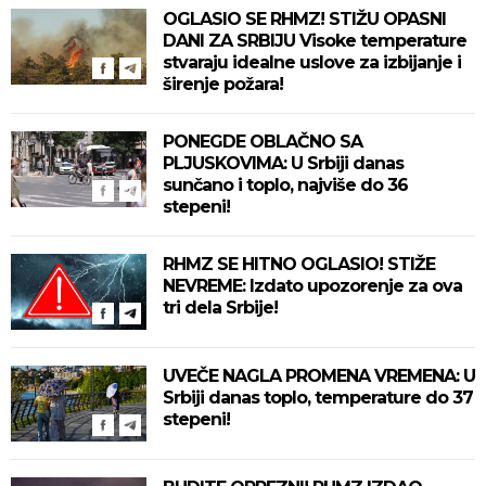
OGLASIO SE RHMZ! STIŽU OPASNI
DANI ZA SRBIJU Visoke temperature
stvaraju idealne uslove za izbijanje i
širenje požara!
PONEGDE OBLAČNO SA
PLJUSKOVIMA: U Srbiji danas
sunčano i toplo, najviše do 36
stepeni!
RHMZ SE HITNO OGLASIO! STIŽE
NEVREME: Izdato upozorenje za ova
tri dela Srbije!
UVEČE NAGLA PROMENA VREMENA: U
Srbiji danas toplo, temperature do 37
stepeni!