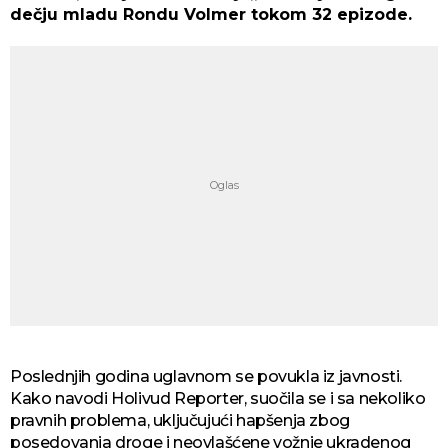
dečju mladu Rondu Volmer tokom 32 epizode.
Poslednjih godina uglavnom se povukla iz javnosti.
Kako navodi Holivud Reporter, suočila se i sa nekoliko
pravnih problema, uključujući hapšenja zbog
posedovanja droge i neovlašćene vožnje ukradenog