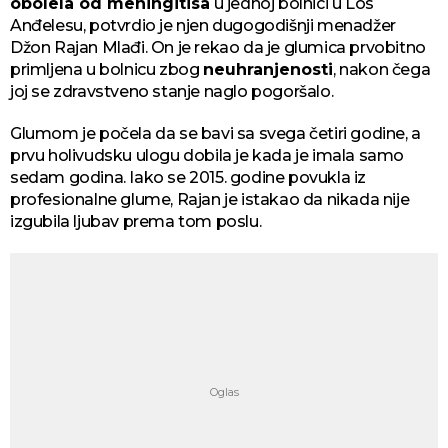
obolela od meningitisa
u jednoj bolnici u Los
Anđelesu, potvrdio je njen dugogodišnji menadžer
Džon Rajan Mlađi. On je rekao da je glumica prvobitno
primljena u bolnicu zbog
neuhranjenosti
, nakon čega
joj se zdravstveno stanje naglo pogoršalo.
Glumom je počela da se bavi sa svega četiri godine, a
prvu holivudsku ulogu dobila je kada je imala samo
sedam godina. Iako se 2015. godine povukla iz
profesionalne glume, Rajan je istakao da nikada nije
izgubila ljubav prema tom poslu.