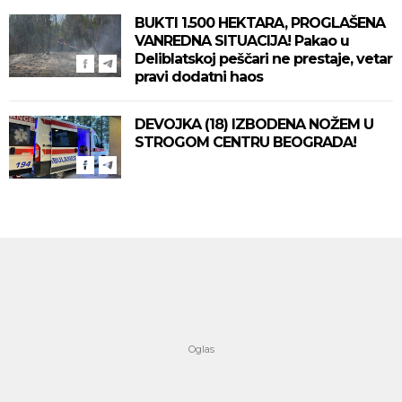
BUKTI 1.500 HEKTARA, PROGLAŠENA
VANREDNA SITUACIJA! Pakao u
Deliblatskoj peščari ne prestaje, vetar
pravi dodatni haos
DEVOJKA (18) IZBODENA NOŽEM U
STROGOM CENTRU BEOGRADA!