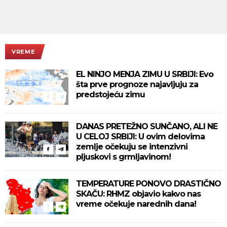
VREME
EL NINJO MENJA ZIMU U SRBIJI: Evo
šta prve prognoze najavljuju za
predstojeću zimu
DANAS PRETEŽNO SUNČANO, ALI NE
U CELOJ SRBIJI: U ovim delovima
zemlje očekuju se intenzivni
pljuskovi s grmljavinom!
TEMPERATURE PONOVO DRASTIČNO
SKAČU: RHMZ objavio kakvo nas
vreme očekuje narednih dana!