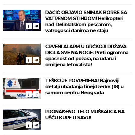
DAČIĆ OBJAVIO SNIMAK BORBE SA
VATRENOM STIHIJOM! Helikopteri
nad Deliblatskom peščarom,
vatrogasci danima ne staju
CRVENI ALARM U GRČKOJ! DRŽAVA
DIGLA SVE NA NOGE: Preti ogromna
opasnost od požara, na udaru i
omiljena letovališta!
TEŠKO JE POVREĐENA! Najnoviji
detalji ubadanja tinejdžerke (18) u
samom centru Beograda
PRONAĐENO TELO MUŠKARCA NA
UŠĆU KUPE U SAVU!