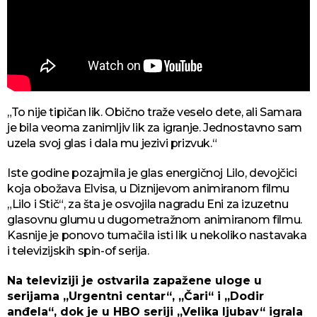
„To nije tipičan lik. Obično traže veselo dete, ali Samara
je bila veoma zanimljiv lik za igranje. Jednostavno sam
uzela svoj glas i dala mu jezivi prizvuk.“
Iste godine pozajmila je glas energičnoj Lilo, devojčici
koja obožava Elvisa, u Diznijevom animiranom filmu
„Lilo i Stič“, za šta je osvojila nagradu Eni za izuzetnu
glasovnu glumu u dugometražnom animiranom filmu.
Kasnije je ponovo tumačila isti lik u nekoliko nastavaka
i televizijskih spin-of serija.
Na televiziji je ostvarila zapažene uloge u
serijama „Urgentni centar“, „Čari“ i „Dodir
anđela“, dok je u HBO seriji „Velika ljubav“ igrala