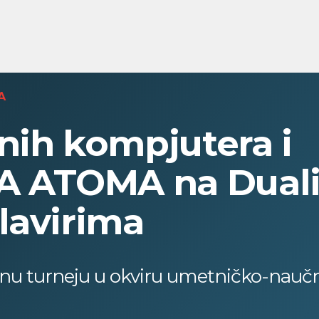
A
nih kompjutera i
 ATOMA na Duali
lavirima
nu turneju u okviru umetničko-nauč