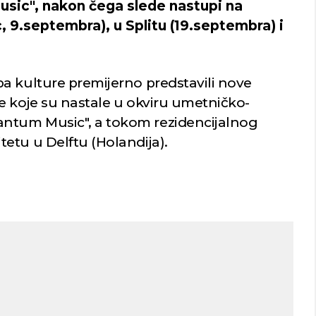
sic", nakon čega slede nastupi na
c, 9.septembra), u Splitu (19.septembra) i
a kulture premijerno predstavili nove
e koje su nastale u okviru umetničko-
ntum Music", a tokom rezidencijalnog
etu u Delftu (Holandija).