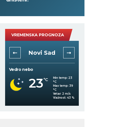
VREMENSKA PROGNOZA
Novi Sad
Niš
Vedro nebo
Vedro nebo
23
21
Min temp:
23
°C
°C
°C
Max temp:
39
°C
Vetar:
2
m/s
%
Vlažnost:
43
%