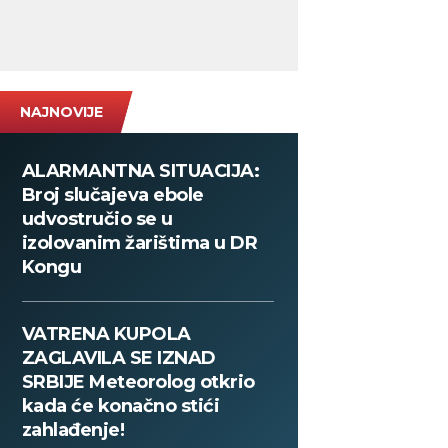
NAJNOVIJE
ALARMANTNA SITUACIJA:
Broj slučajeva ebole
udvostručio se u
izolovanim žarištima u DR
Kongu
VATRENA KUPOLA
ZAGLAVILA SE IZNAD
SRBIJE Meteorolog otkrio
kada će konačno stići
zahlađenje!