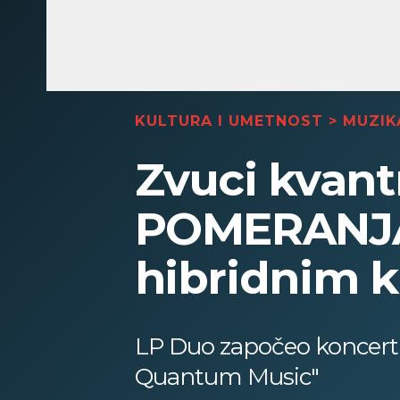
KULTURA I UMETNOST
>
MUZIK
Zvuci kvant
POMERANJA
hibridnim k
LP Duo započeo koncert
Quantum Music"