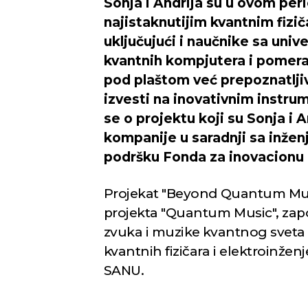
Sonja i Andrija su u ovom peri
najistaknutijim kvantnim fizič
uključujući i naučnike sa uni
kvantnih kompjutera i pomeranj
pod plaštom već prepoznatlji
izvesti na inovativnim instrum
se o projektu koji su Sonja i A
Novi Sad
kompanije u saradnji sa inže
podršku Fonda za inovacionu 
Vedro nebo
Vedr
23
Min temp:
23
Projekat "Beyond Quantum Mus
°C
°C
Max temp:
39
projekta "Quantum Music", zapo
°C
Vetar:
2
m/s
zvuka i muzike kvantnog sveta 
Vlažnost:
43
%
kvantnih fizičara i elektroinženj
SANU.