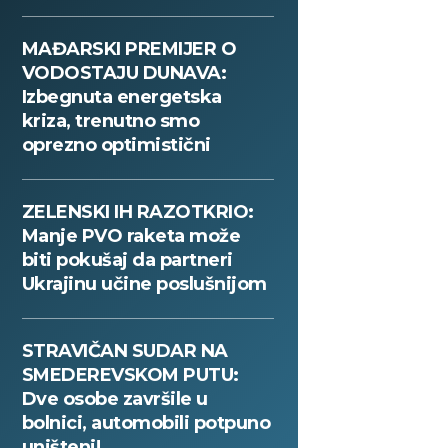
MAĐARSKI PREMIJER O
VODOSTAJU DUNAVA:
Izbegnuta energetska
kriza, trenutno smo
oprezno optimistični
ZELENSKI IH RAZOTKRIO:
Manje PVO raketa može
biti pokušaj da partneri
Ukrajinu učine poslušnijom
STRAVIČAN SUDAR NA
SMEDEREVSKOM PUTU:
Dve osobe završile u
bolnici, automobili potpuno
uništeni!