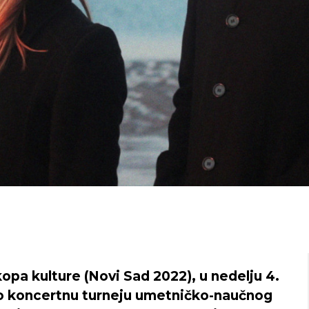
pa kulture (Novi Sad 2022), u nedelju 4.
 koncertnu turneju umetničko-naučnog