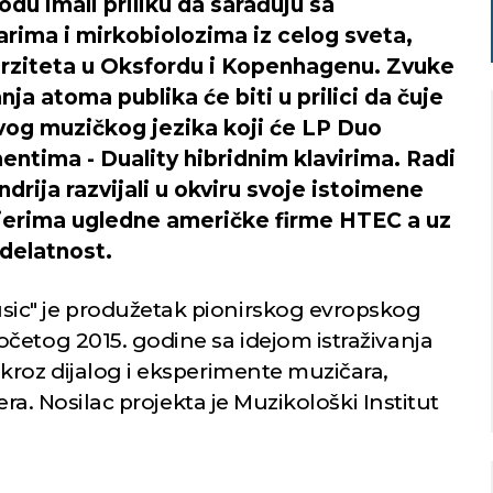
odu imali priliku da sarađuju sa
arima i mirkobiolozima iz celog sveta,
verziteta u Oksfordu i Kopenhagenu. Zvuke
a atoma publika će biti u prilici da čuje
vog muzičkog jezika koji će LP Duo
entima - Duality hibridnim klavirima. Radi
ndrija razvijali u okviru svoje istoimene
Niš
Beograd
njerima ugledne američke firme HTEC a uz
delatnost.
o nebo
Vedro nebo
21
22
Min temp:
21
Min temp:
22
ic" je produžetak pionirskog evropskog
°C
°C
°C
°C
Max temp:
37
Max temp:
39
četog 2015. godine sa idejom istraživanja
°C
°C
Vetar:
1
m/s
Vetar:
3
m/s
kroz dijalog i eksperimente muzičara,
Vlažnost:
51
%
Vlažnost:
65
era. Nosilac projekta je Muzikološki Institut