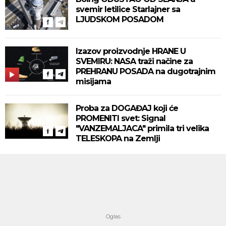
svemir letilice Starlajner sa
LJUDSKOM POSADOM
Izazov proizvodnje HRANE U
SVEMIRU: NASA traži načine za
PREHRANU POSADA na dugotrajnim
misijama
Proba za DOGAĐAJ koji će
PROMENITI svet: Signal
"VANZEMALJACA" primila tri velika
TELESKOPA na Zemlji