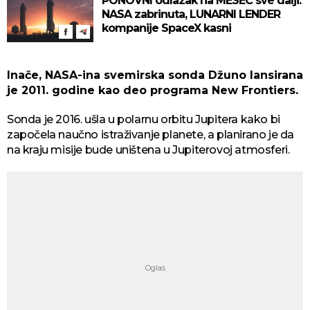
PONOVNI odlazak na MESEC sve dalji:
NASA zabrinuta, LUNARNI LENDER
kompanije SpaceX kasni
Inače, NASA-ina svemirska sonda Džuno lansirana
je 2011. godine kao deo programa New Frontiers.
Sonda je 2016. ušla u polarnu orbitu Jupitera kako bi
započela naučno istraživanje planete, a planirano je da
na kraju misije bude uništena u Jupiterovoj atmosferi.