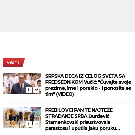
VESTI
SRPSKA DECA IZ CELOG SVETA SA
PREDSEDNIKOM Vučić: "Čuvajte svoje
prezime, ime i poreklo - i ponosite se
tim" (VIDEO)
PREBILOVCI PAMTE NAJTEŽE
STRADANJE SRBA Đurđević
Stamenkovski prisustvovala
parastosu i uputila jaku poruku
(FOTO)