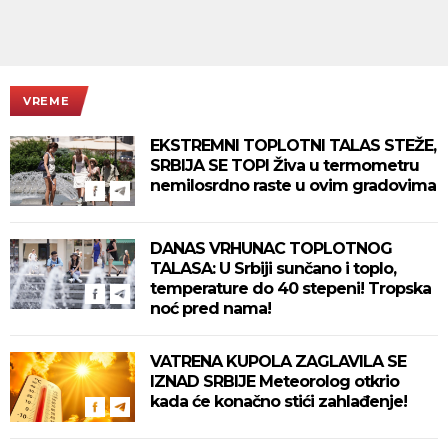
VREME
EKSTREMNI TOPLOTNI TALAS STEŽE,
SRBIJA SE TOPI Živa u termometru
nemilosrdno raste u ovim gradovima
DANAS VRHUNAC TOPLOTNOG
TALASA: U Srbiji sunčano i toplo,
temperature do 40 stepeni! Tropska
noć pred nama!
VATRENA KUPOLA ZAGLAVILA SE
IZNAD SRBIJE Meteorolog otkrio
kada će konačno stići zahlađenje!