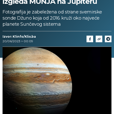
izgleda MUNJA na Jupiteru
Fotografija je zabeležena od strane svemirske
sonde Džuno koja od 2016. kruži oko najveće
planete Sunčevog sistema
Izvor: K1info/Klix.ba
20/06/2023 > 00:09