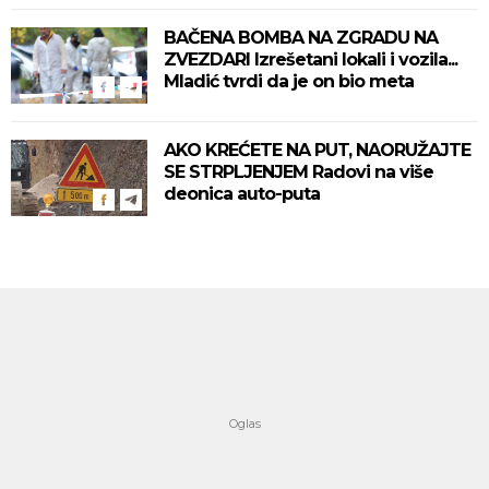
BAČENA BOMBA NA ZGRADU NA
ZVEZDARI Izrešetani lokali i vozila...
Mladić tvrdi da je on bio meta
AKO KREĆETE NA PUT, NAORUŽAJTE
SE STRPLJENJEM Radovi na više
deonica auto-puta