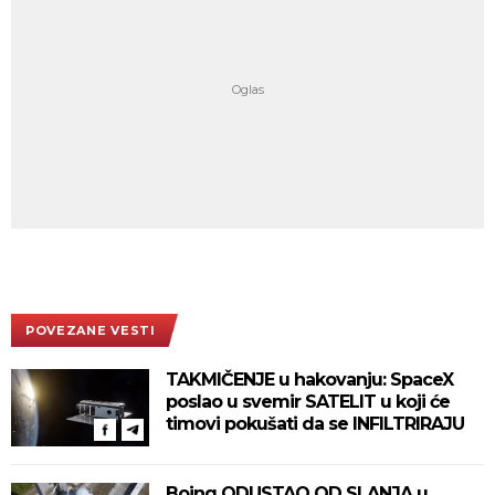
POVEZANE VESTI
TAKMIČENJE u hakovanju: SpaceX
poslao u svemir SATELIT u koji će
timovi pokušati da se INFILTRIRAJU
Boing ODUSTAO OD SLANJA u