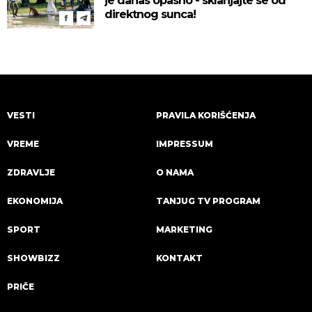
je danas opasno - sklanjajte se od
direktnog sunca!
VESTI
PRAVILA KORIŠĆENJA
VREME
IMPRESSUM
ZDRAVLJE
O NAMA
EKONOMIJA
TANJUG TV PROGRAM
SPORT
MARKETING
SHOWBIZZ
KONTAKT
PRIČE