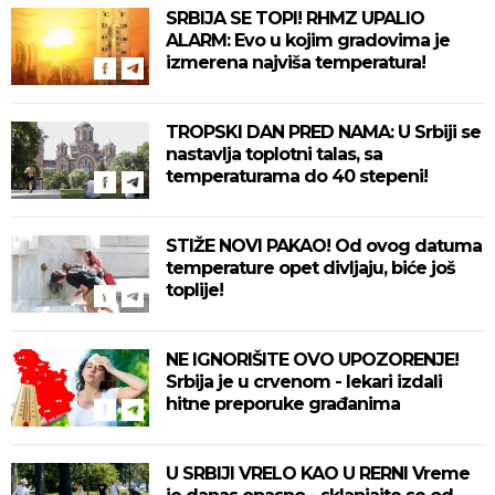
SRBIJA SE TOPI! RHMZ UPALIO
ALARM: Evo u kojim gradovima je
izmerena najviša temperatura!
TROPSKI DAN PRED NAMA: U Srbiji se
nastavlja toplotni talas, sa
temperaturama do 40 stepeni!
STIŽE NOVI PAKAO! Od ovog datuma
temperature opet divljaju, biće još
toplije!
NE IGNORIŠITE OVO UPOZORENJE!
Srbija je u crvenom - lekari izdali
hitne preporuke građanima
U SRBIJI VRELO KAO U RERNI Vreme