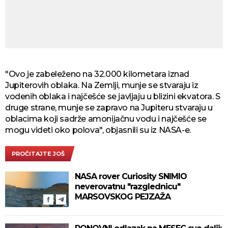
"Ovo je zabeleženo na 32.000 kilometara iznad
Jupiterovih oblaka. Na Zemlji, munje se stvaraju iz
vodenih oblaka i najčešće se javljaju u blizini ekvatora. S
druge strane, munje se zapravo na Jupiteru stvaraju u
oblacima koji sadrže amonijačnu vodu i najčešće se
mogu videti oko polova", objasnili su iz NASA-e.
PROČITAJTE JOŠ
NASA rover Curiosity SNIMIO
neverovatnu "razglednicu"
MARSOVSKOG PEJZAŽA