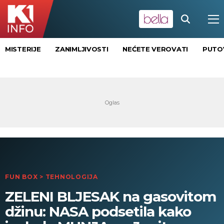
MISTERIJE
ZANIMLJIVOSTI
NEĆETE VEROVATI
PUTO
FUN BOX
>
TEHNOLOGIJA
ZELENI BLJESAK na gasovitom
džinu: NASA podsetila kako