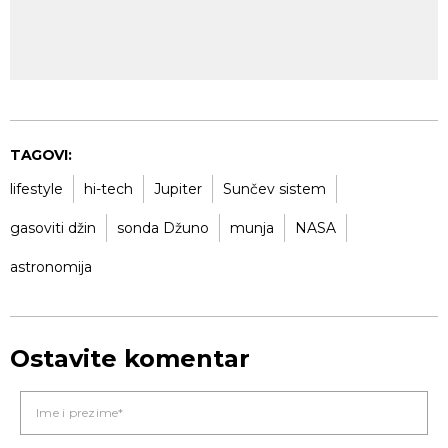
TAGOVI:
lifestyle
hi-tech
Jupiter
Sunčev sistem
gasoviti džin
sonda Džuno
munja
NASA
astronomija
Ostavite komentar