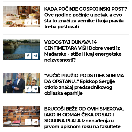
KADA POČINJE GOSPOJINSKI POST?
Ove godine počinje u petak, a evo
šta to znači za vernike i koja pravila
treba poštovati
VODOSTAJ DUNAVA 14
CENTIMETARA VIŠI! Dobre vesti iz
Mađarske - stiže li kraj energetske
neizvesnosti?
"VUČIĆ PRUŽIO PODSTREK SRBIMA
DA OPSTANU..." Episkop Sergije
otkrio značaj predsednikovog
obilaska eparhije
BRUCOŠI BEŽE OD OVIH SMEROVA,
IAKO IH ODMAH ČEKA POSAO I
SIGURNA PLATA Iznenađenja u
prvom upisnom roku na fakultete