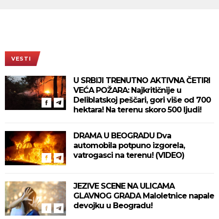
VESTI
U SRBIJI TRENUTNO AKTIVNA ČETIRI
VEĆA POŽARA: Najkritičnije u
Deliblatskoj peščari, gori više od 700
hektara! Na terenu skoro 500 ljudi!
DRAMA U BEOGRADU Dva
automobila potpuno izgorela,
vatrogasci na terenu! (VIDEO)
JEZIVE SCENE NA ULICAMA
GLAVNOG GRADA Maloletnice napale
devojku u Beogradu!