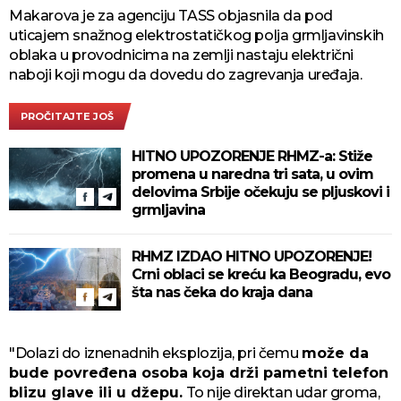
Makarova je za agenciju TASS objasnila da pod
uticajem snažnog elektrostatičkog polja grmljavinskih
oblaka u provodnicima na zemlji nastaju električni
naboji koji mogu da dovedu do zagrevanja uređaja.
PROČITAJTE JOŠ
HITNO UPOZORENJE RHMZ-a: Stiže
promena u naredna tri sata, u ovim
delovima Srbije očekuju se pljuskovi i
grmljavina
RHMZ IZDAO HITNO UPOZORENJE!
Crni oblaci se kreću ka Beogradu, evo
šta nas čeka do kraja dana
"Dolazi do iznenadnih eksplozija, pri čemu
može da
bude povređena osoba koja drži pametni telefon
blizu glave ili u džepu.
To nije direktan udar groma,