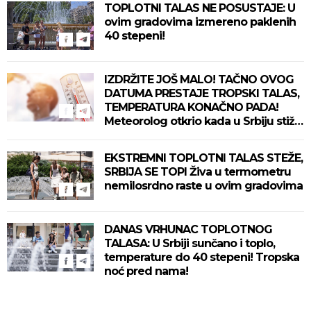
TOPLOTNI TALAS NE POSUSTAJE: U
ovim gradovima izmereno paklenih
40 stepeni!
IZDRŽITE JOŠ MALO! TAČNO OVOG
DATUMA PRESTAJE TROPSKI TALAS,
TEMPERATURA KONAČNO PADA!
Meteorolog otkrio kada u Srbiju stiže
zahlađenje!
EKSTREMNI TOPLOTNI TALAS STEŽE,
SRBIJA SE TOPI Živa u termometru
nemilosrdno raste u ovim gradovima
DANAS VRHUNAC TOPLOTNOG
TALASA: U Srbiji sunčano i toplo,
temperature do 40 stepeni! Tropska
noć pred nama!