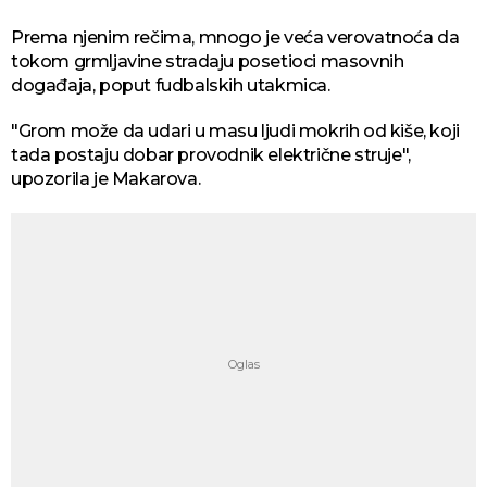
Prema njenim rečima, mnogo je veća verovatnoća da
tokom grmljavine stradaju posetioci masovnih
događaja, poput fudbalskih utakmica.
"Grom može da udari u masu ljudi mokrih od kiše, koji
tada postaju dobar provodnik električne struje",
upozorila je Makarova.