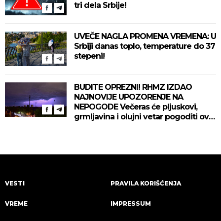
tri dela Srbije!
UVEČE NAGLA PROMENA VREMENA: U
Srbiji danas toplo, temperature do 37
stepeni!
BUDITE OPREZNI! RHMZ IZDAO
NAJNOVIJE UPOZORENJE NA
NEPOGODE Večeras će pljuskovi,
grmljavina i olujni vetar pogoditi ove
delove zemlje!
VESTI
PRAVILA KORIŠĆENJA
VREME
IMPRESSUM