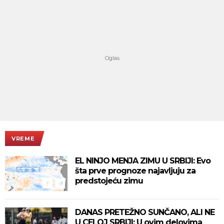
VREME
EL NINJO MENJA ZIMU U SRBIJI: Evo
šta prve prognoze najavljuju za
predstojeću zimu
DANAS PRETEŽNO SUNČANO, ALI NE
U CELOJ SRBIJI: U ovim delovima