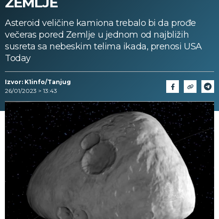
ZEMLJE
Asteroid veličine kamiona trebalo bi da prođe
večeras pored Zemlje u jednom od najbližih
susreta sa nebeskim telima ikada, prenosi USA
Today
Izvor: K1info/Tanjug
26/01/2023 > 13:43