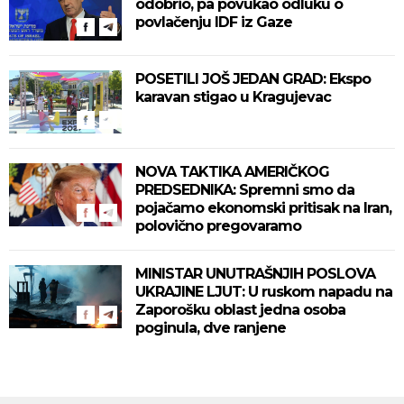
odobrio, pa povukao odluku o
povlačenju IDF iz Gaze
POSETILI JOŠ JEDAN GRAD: Ekspo
karavan stigao u Kragujevac
NOVA TAKTIKA AMERIČKOG
PREDSEDNIKA: Spremni smo da
pojačamo ekonomski pritisak na Iran,
polovično pregovaramo
MINISTAR UNUTRAŠNJIH POSLOVA
UKRAJINE LJUT: U ruskom napadu na
Zaporošku oblast jedna osoba
poginula, dve ranjene