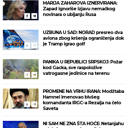
MARIJA ZAHAROVA IZNERVIRANA:
Zapad ignoriše izjavu nemačkog
novinara o ubijanju Rusa
UZBUNA U SAD: NORAD presreo dva
aviona zbog kršenja ograničenja dok
je Tramp igrao golf
PANIKA U REPUBLICI SRPSKOJ: Požar
kod Gacka, sve raspoložive
vatrogasne jedinice na terenu
PROMENE NA VRHU IRANA: Modžtaba
Hamnei imenovao bivšeg
komandanta IRGC-a Rezaija na čelo
Saveta
NI SAM NE ZNA ŠTA HOĆE: Netanjahu