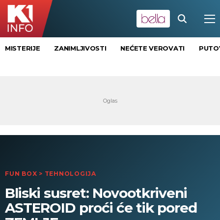
MISTERIJE
ZANIMLJIVOSTI
NEĆETE VEROVATI
PUTO
FUN BOX
>
TEHNOLOGIJA
Bliski susret: Novootkriveni
ASTEROID proći će tik pored