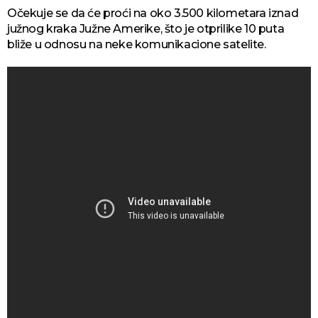
Očekuje se da će proći na oko 3.500 kilometara iznad
južnog kraka Južne Amerike, što je otprilike 10 puta
bliže u odnosu na neke komunikacione satelite.