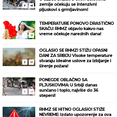
zemlje očekuju se intenzivni
pljuskovi s grmljavinom!
TEMPERATURE PONOVO DRASTIČNO
SKAČU: RHMZ objavio kakvo nas
vreme očekuje narednih dana!
OGLASIO SE RHMZ! STIŽU OPASNI
DANI ZA SRBIJU Visoke temperature
stvaraju idealne uslove za izbijanje i
širenje požara!
PONEGDE OBLAČNO SA
PLJUSKOVIMA: U Srbiji danas
sunčano i toplo, najviše do 36
stepeni!
RHMZ SE HITNO OGLASIO! STIŽE
NEVREME: Izdato upozorenje za ova