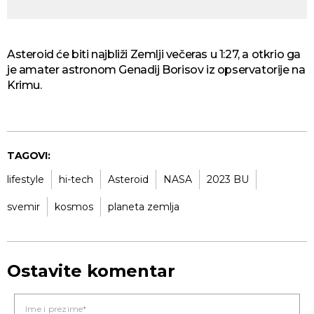
Asteroid će biti najbliži Zemlji večeras u 1:27, a otkrio ga
je amater astronom Genadij Borisov iz opservatorije na
Krimu.
TAGOVI:
lifestyle
hi-tech
Asteroid
NASA
2023 BU
svemir
kosmos
planeta zemlja
Ostavite komentar