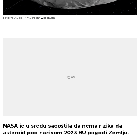
Foto: Youtube PrintScreen/ WorldCam
NASA je u sredu saopštila da nema rizika da
asteroid pod nazivom 2023 BU pogodi Zemlju.