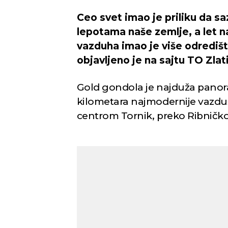
Ceo svet imao je priliku da sa
lepotama naše zemlje, a let 
vazduha imao je više odredišt
objavljeno je na sajtu TO Zlat
Gold gondola je najduža panor
kilometara najmodernije vazduš
centrom Tornik, preko Ribničko