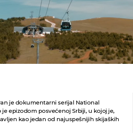
an je dokumentarni serijal National
je epizodom posvećenoj Srbiji, u kojoj je,
avljen kao jedan od najuspešnijih skijaških