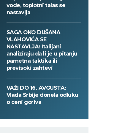
vode, toplotni talas se
nastavlja
SAGA OKO DUŠANA
VLAHOVIĆA SE
NASTAVLJA: Italijani
analiziraju da li je u pitanju
pametna taktika ili
previsoki zahtevi
VAŽI DO 16. AVGUSTA:
Vlada Srbije donela odluku
o ceni goriva