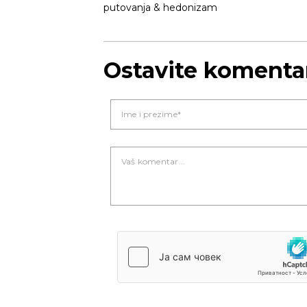
putovanja & hedonizam
Novi Sad
Ostavite komenta
Vedro nebo
Mest
36
Min temp:
23
°C
°C
Max temp:
37
°C
Vetar:
2
m/s
Vlažnost:
26
%