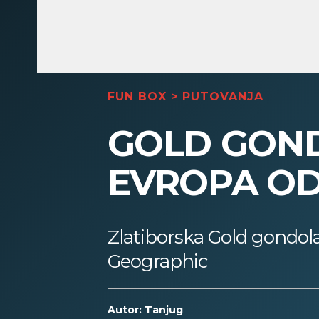
FUN BOX
>
PUTOVANJA
GOLD GOND
EVROPA O
Zlatiborska Gold gondol
Geographic
Autor: Tanjug