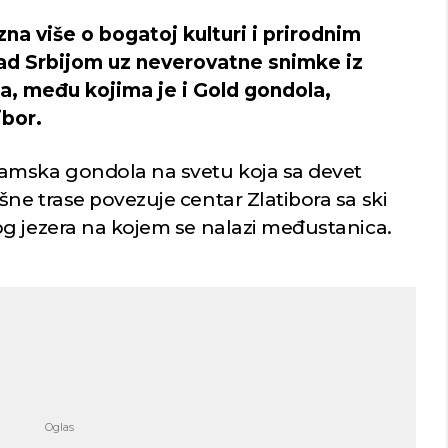
zna više o bogatoj kulturi i prirodnim
nad Srbijom uz neverovatne snimke iz
a, među kojima je i Gold gondola,
ibor.
amska gondola na svetu koja sa devet
ne trase povezuje centar Zlatibora sa ski
g jezera na kojem se nalazi međustanica.