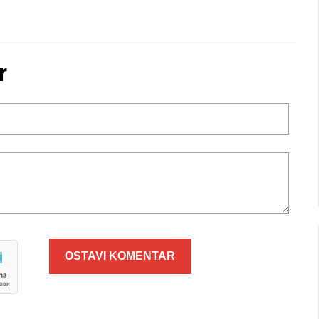
Niš
Beograd
r
imično oblačno
Vedro nebo
35
Min temp:
22
Min temp:
23
°C
°C
°C
35
°C
Max temp:
36
Max temp:
37
°C
°C
Vetar:
3
m/s
Vetar:
2
m/s
Vlažnost:
26
%
Vlažnost:
32
OSTAVI KOMENTAR