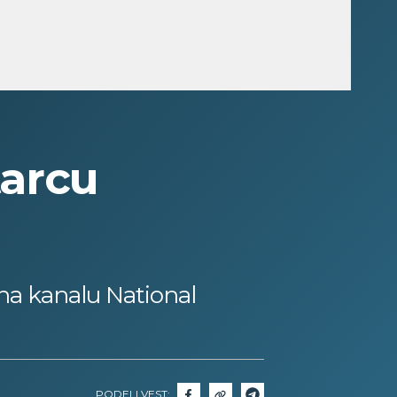
arcu
na kanalu National
PODELI VEST: