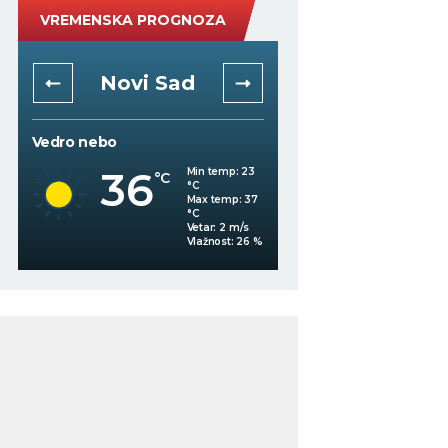
VREMENSKA PROGNOZA
Novi Sad
Niš
Vedro nebo
Mestimično oblačno
36
Min temp:
23
°C
°C
35
°C
Max temp:
37
°C
Vetar:
2
m/s
%
Vlažnost:
26
%