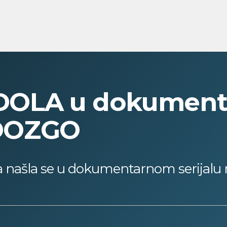
OLA u dokument
DOZGO
a našla se u dokumentarnom serijalu 