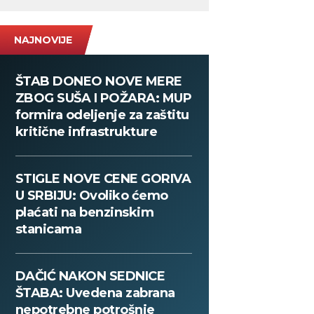
NAJNOVIJE
ŠTAB DONEO NOVE MERE
ZBOG SUŠA I POŽARA: MUP
formira odeljenje za zaštitu
kritične infrastrukture
STIGLE NOVE CENE GORIVA
U SRBIJU: Ovoliko ćemo
plaćati na benzinskim
stanicama
DAČIĆ NAKON SEDNICE
ŠTABA: Uvedena zabrana
nepotrebne potrošnje