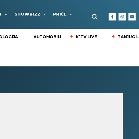
T
SHOWBIZZ
PRIČE
FUN BOX
KULTURA I
K1TV LIVE
TANJUG L
OLOGIJA
AUTOMOBILI