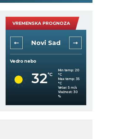
VREMENSKA PROGNOZA
Novi Sad
Niš
Vedro nebo
Mestimično oblačno
Min temp:
20
32
°C
°C
33
°C
Max temp:
35
°C
Vetar:
5
m/s
%
Vlažnost:
30
%