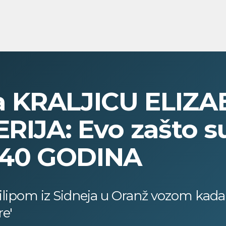
 KRALJICU ELIZAB
RIJA: Evo zašto su
i 40 GODINA
ilipom iz Sidneja u Oranž vozom kada 
e'