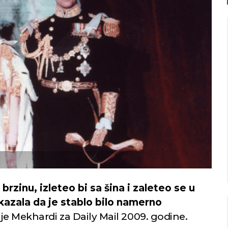
Niš
Beograd
imično oblačno
Vedro nebo
32
Min temp:
22
Min temp:
21
°C
°C
°C
33
°C
Max temp:
36
Max temp:
35
°C
°C
Vetar:
6
m/s
Vetar:
5
m/s
Vlažnost:
29
%
Vlažnost:
37
rzinu, izleteo bi sa šina i zaleteo se u
okazala da je stablo bilo namerno
je Mekhardi za Daily Mail 2009. godine.