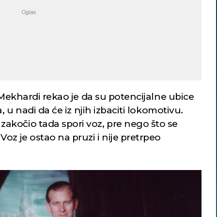
f Mekhardi rekao je da su potencijalne ubice
, u nadi da će iz njih izbaciti lokomotivu.
akočio tada spori voz, pre nego što se
oz je ostao na pruzi i nije pretrpeo