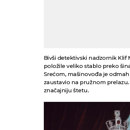
Bivši detektivski nadzornik Kli
položile veliko stablo preko šina
Srećom, mašinovođa je odmah z
zaustavio na pružnom prelazu. V
značajniju štetu.