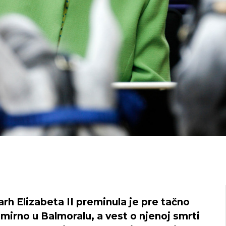
rh Elizabeta II preminula je pre tačno
 mirno u Balmoralu, a vest o njenoj smrti