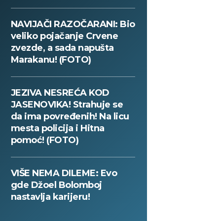
NAVIJAČI RAZOČARANI: Bio
veliko pojačanje Crvene
zvezde, a sada napušta
Marakanu! (FOTO)
JEZIVA NESREĆA KOD
JASENOVIKA! Strahuje se
da ima povređenih! Na licu
mesta policija i Hitna
pomoć! (FOTO)
VIŠE NEMA DILEME: Evo
gde Džoel Bolomboj
nastavlja karijeru!