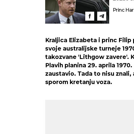
POMO
Princ Har
Kraljica Elizabeta i princ Filip
svoje australijske turneje 197
takozvane 'Lithgow zavere'. 
Plavih planina 29. aprila 1970
zaustavio. Tada to nisu znali, 
sporom kretanju voza.