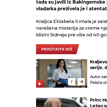
tada su javili iz Bakingemske
vladarka preživela je i atentat
Kraljica Elizabeta II imala je za
nerešena misterija za vreme nje
blizini Sidneja pre više od 40 go
PROČITAJTE JOŠ
Kralje
serije,
JEDNU 
Autor ser
Palata ut
Princ H
Ležao s