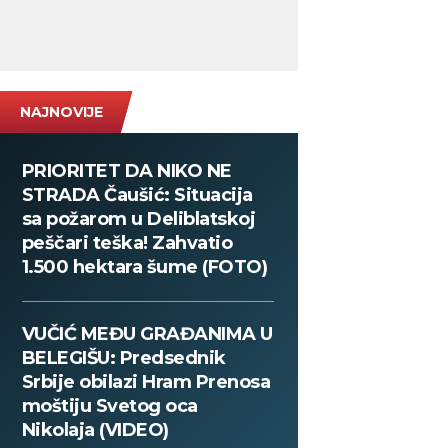
NAJNOVIJE
PRIORITET DA NIKO NE
STRADA Čaušić: Situacija
sa požarom u Deliblatskoj
peščari teška! Zahvatio
1.500 hektara šume (FOTO)
VUČIĆ MEĐU GRAĐANIMA U
BELEGIŠU: Predsednik
Srbije obilazi Hram Prenosa
moštiju Svetog oca
Nikolaja (VIDEO)