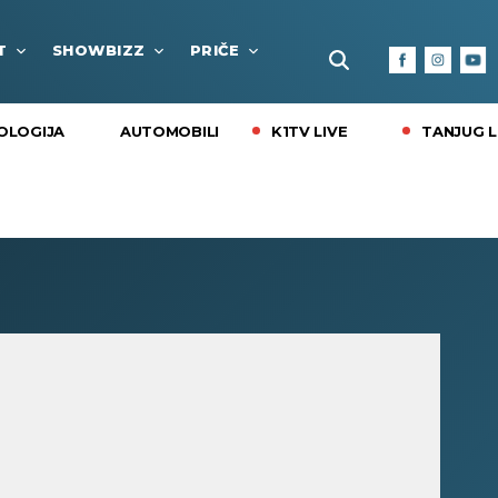
T
SHOWBIZZ
PRIČE
FUN BOX
KULTURA I
K1TV LIVE
TANJUG L
OLOGIJA
AUTOMOBILI