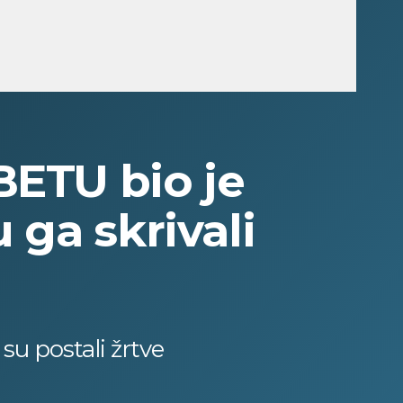
ETU bio je
 ga skrivali
su postali žrtve