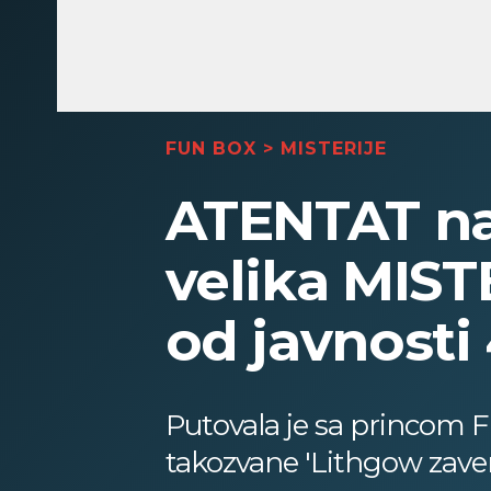
FUN BOX
>
MISTERIJE
ATENTAT na
velika MISTE
od javnost
Putovala je sa princom F
takozvane 'Lithgow zaver