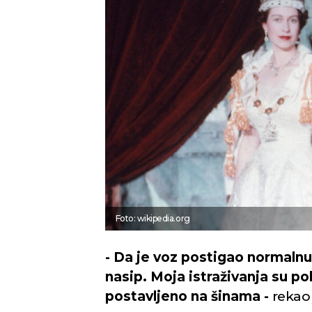
Novi Sad
Vedro nebo
Mest
Min temp:
20
32
°C
°C
Max temp:
35
°C
Vetar:
5
m/s
Vlažnost:
30
%
Foto: wikipedia.org
- Da je voz postigao normalnu b
nasip. Moja istraživanja su p
postavljeno na šinama -
rekao 