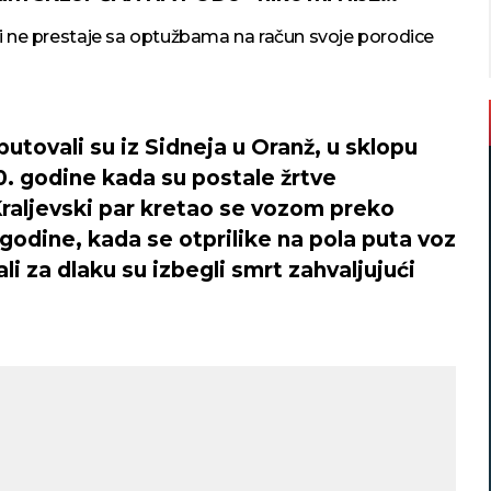
GAO
i ne prestaje sa optužbama na račun svoje porodice
 putovali su iz Sidneja u Oranž, u sklopu
0. godine kada su postale žrtve
Kraljevski par kretao se vozom preko
. godine, kada se otprilike na pola puta voz
ali za dlaku su izbegli smrt zahvaljujući