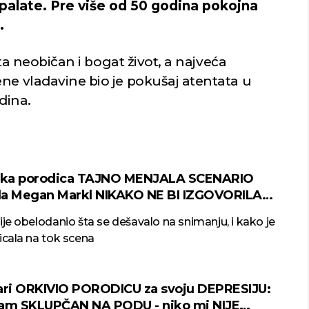
 palate. Pre više od 50 godina pokojna
.
ista neobičan i bogat život, a najveća
ne vladavine bio je pokušaj atentata u
dina.
vska porodica TAJNO MENJALA SCENARIO
 da Megan Markl NIKAKO NE BI IZGOVORILA
REČ
ije obelodanio šta se dešavalo na snimanju, i kako je
icala na tok scena
ari ORKIVIO PORODICU za svoju DEPRESIJU:
am SKLUPČAN NA PODU - niko mi NIJE