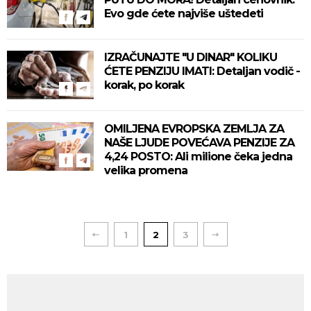
Evo gde ćete najviše uštedeti
IZRAČUNAJTE "U DINAR" KOLIKU
ĆETE PENZIJU IMATI: Detaljan vodič -
korak, po korak
OMILJENA EVROPSKA ZEMLJA ZA
NAŠE LJUDE POVEĆAVA PENZIJE ZA
4,24 POSTO: Ali milione čeka jedna
velika promena
1
2
3