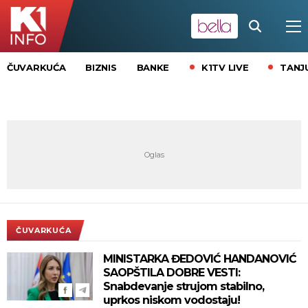
K1TV LIVE
TANJ
ČUVARKUĆA
BIZNIS
BANKE
ČUVARKUĆA
MINISTARKA ĐEDOVIĆ HANDANOVIĆ
SAOPŠTILA DOBRE VESTI:
Snabdevanje strujom stabilno,
uprkos niskom vodostaju!