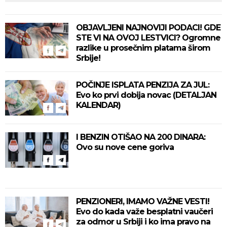
OBJAVLJENI NAJNOVIJI PODACI! GDE
STE VI NA OVOJ LESTVICI? Ogromne
razlike u prosečnim platama širom
Srbije!
POČINJE ISPLATA PENZIJA ZA JUL:
Evo ko prvi dobija novac (DETALJAN
KALENDAR)
I BENZIN OTIŠAO NA 200 DINARA:
Ovo su nove cene goriva
PENZIONERI, IMAMO VAŽNE VESTI!
Evo do kada važe besplatni vaučeri
za odmor u Srbiji i ko ima pravo na