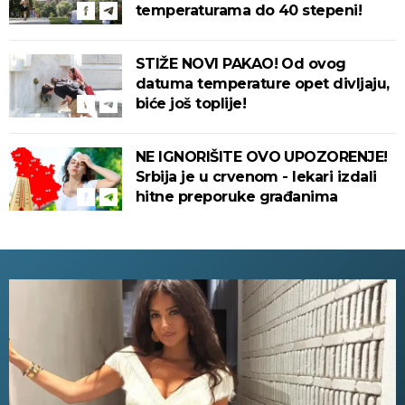
temperaturama do 40 stepeni!
STIŽE NOVI PAKAO! Od ovog
datuma temperature opet divljaju,
biće još toplije!
NE IGNORIŠITE OVO UPOZORENJE!
Srbija je u crvenom - lekari izdali
hitne preporuke građanima