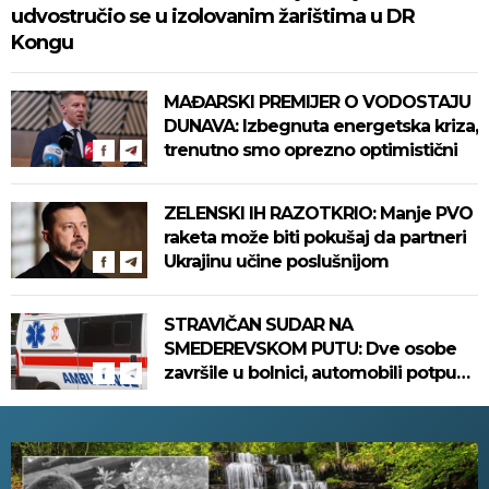
udvostručio se u izolovanim žarištima u DR
Kongu
MAĐARSKI PREMIJER O VODOSTAJU
DUNAVA: Izbegnuta energetska kriza,
trenutno smo oprezno optimistični
ZELENSKI IH RAZOTKRIO: Manje PVO
raketa može biti pokušaj da partneri
Ukrajinu učine poslušnijom
STRAVIČAN SUDAR NA
SMEDEREVSKOM PUTU: Dve osobe
završile u bolnici, automobili potpuno
uništeni!