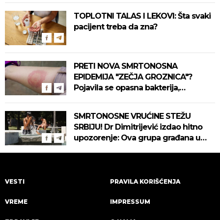
TOPLOTNI TALAS I LEKOVI: Šta svaki
pacijent treba da zna?
PRETI NOVA SMRTONOSNA
EPIDEMIJA "ZEČJA GROZNICA"?
Pojavila se opasna bakterija,
pogledajte kako se prenosi
SMRTONOSNE VRUĆINE STEŽU
SRBIJU! Dr Dimitrijević izdao hitno
upozorenje: Ova grupa građana u
najvećoj opasnosti! (VIDEO)
VESTI
PRAVILA KORIŠĆENJA
VREME
IMPRESSUM