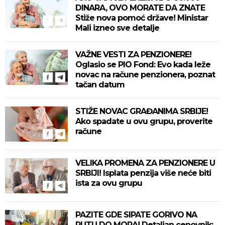
DINARA, OVO MORATE DA ZNATE
Stiže nova pomoć države! Ministar
Mali izneo sve detalje
VAŽNE VESTI ZA PENZIONERE!
Oglasio se PIO Fond: Evo kada leže
novac na račune penzionera, poznat
tačan datum
STIŽE NOVAC GRAĐANIMA SRBIJE!
Ako spadate u ovu grupu, proverite
račune
VELIKA PROMENA ZA PENZIONERE U
SRBIJI! Isplata penzija više neće biti
ista za ovu grupu
PAZITE GDE SIPATE GORIVO NA
PUTU DO MORA! Detaljan cenovnik: