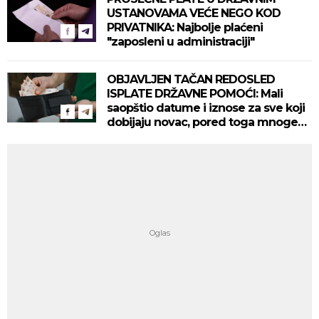
USTANOVAMA VEĆE NEGO KOD
PRIVATNIKA: Najbolje plaćeni
"zaposleni u administraciji"
OBJAVLJEN TAČAN REDOSLED
ISPLATE DRŽAVNE POMOĆI: Mali
saopštio datume i iznose za sve koji
dobijaju novac, pored toga mnoge
sada čeka još pogodnosti