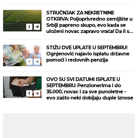
STRUČNJAK ZA NEKRETNINE
OTKRIVA: Poljoprivredno zemljište u
Srbiji papreno skupo, evo kada se
uloženi novac zapravo vraća! Da li se
uopšte isplati?
STIŽU DVE UPLATE U SEPTEMBRU!
Ognjenović najavio isplatu državne
pomoći i redovnih penzija
OVO SU SVI DATUMI ISPLATE U
SEPTEMBRU: Penzionerima i do
35.000, novac i za sve punoletne -
evo zašto neki dobijaju duple iznose