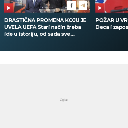
DRASTIČNA PROMENA KOJU JE
POŽAR U V
UVELA UEFA Stari način žreba
Deca i zapos
ide u istoriju, od sada sve
digitalno