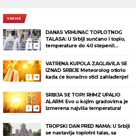
VREME
DANAS VRHUNAC TOPLOTNOG
TALASA: U Srbiji sunčano i toplo,
temperature do 40 stepeni!
Tropska noć pred nama!
VATRENA KUPOLA ZAGLAVILA SE
IZNAD SRBIJE Meteorolog otkrio
kada će konačno stići zahlađenje!
SRBIJA SE TOPI! RHMZ UPALIO
ALARM: Evo u kojim gradovima je
izmerena najviša temperatura!
TROPSKI DAN PRED NAMA: U Srbiji
se nastavlja toplotni talas, sa