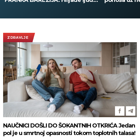
FRANKA BAREZIJA: Hiljade ljudi
ponosa uz n
ispratilo Kajzera Franca uz
bezbednosti
ovacije - pogledajte slike koje
obilaze planetu
ZDRAVLJE
NAUČNICI DOŠLI DO ŠOKANTNIH OTKRIĆA Jedan
pol je u smrtnoj opasnosti tokom toplotnih talasa!