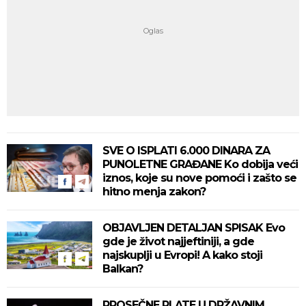
SVE O ISPLATI 6.000 DINARA ZA
PUNOLETNE GRAĐANE Ko dobija veći
iznos, koje su nove pomoći i zašto se
hitno menja zakon?
OBJAVLJEN DETALJAN SPISAK Evo
gde je život najjeftiniji, a gde
najskuplji u Evropi! A kako stoji
Balkan?
PROSEČNE PLATE U DRŽAVNIM