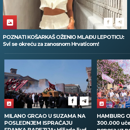
POZNATI KOŠARKAŠ OŽENIO MLAĐU LEPOTICU:
Svi se okreću za zanosnom Hrvaticom!
MILANO GRCAO U SUZAMA NA
HAMBURG O
POSLEDNJEM ISPRAĆAJU
300.000 uče