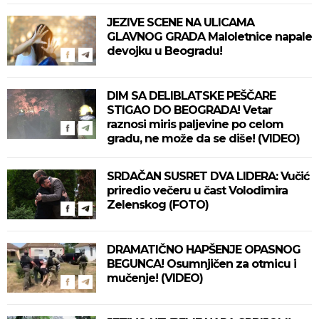
JEZIVE SCENE NA ULICAMA
GLAVNOG GRADA Maloletnice napale
devojku u Beogradu!
DIM SA DELIBLATSKE PEŠČARE
STIGAO DO BEOGRADA! Vetar
raznosi miris paljevine po celom
gradu, ne može da se diše! (VIDEO)
SRDAČAN SUSRET DVA LIDERA: Vučić
priredio večeru u čast Volodimira
Zelenskog (FOTO)
DRAMATIČNO HAPŠENJE OPASNOG
BEGUNCA! Osumnjičen za otmicu i
mučenje! (VIDEO)