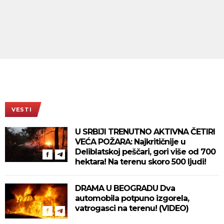
VESTI
U SRBIJI TRENUTNO AKTIVNA ČETIRI
VEĆA POŽARA: Najkritičnije u
Deliblatskoj peščari, gori više od 700
hektara! Na terenu skoro 500 ljudi!
DRAMA U BEOGRADU Dva
automobila potpuno izgorela,
vatrogasci na terenu! (VIDEO)