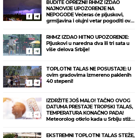
BUDITE OPREZNI! RHMZ IZDAO
NAJNOVIJE UPOZORENJE NA
NEPOGODE Večeras će pljuskovi,
grmljavina i olujni vetar pogoditi ove
delove zemlje!
RHMZ IZDAO HITNO UPOZORENJE:
Pljuskovi u naredna dva ili tri sata u
više delova Srbije!
TOPLOTNI TALAS NE POSUSTAJE: U
ovim gradovima izmereno paklenih
40 stepeni!
IZDRŽITE JOŠ MALO! TAČNO OVOG
DATUMA PRESTAJE TROPSKI TALAS,
TEMPERATURA KONAČNO PADA!
Meteorolog otkrio kada u Srbiju stiže
zahlađenje!
EKSTREMNI TOPLOTNI TALAS STEŽE,