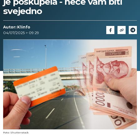
je poskupela - neće vam biti
svejedno
Autor: K1info
04/07/2025 > 09:29
Foto: Shutterstock