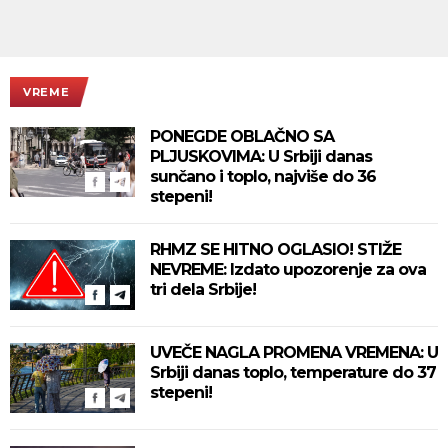
VREME
PONEGDE OBLAČNO SA
PLJUSKOVIMA: U Srbiji danas
sunčano i toplo, najviše do 36
stepeni!
RHMZ SE HITNO OGLASIO! STIŽE
NEVREME: Izdato upozorenje za ova
tri dela Srbije!
UVEČE NAGLA PROMENA VREMENA: U
Srbiji danas toplo, temperature do 37
stepeni!