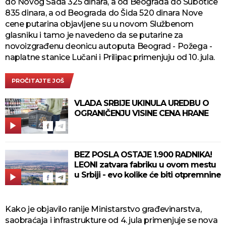
do Novog Sada 325 dinara, a od Beograda do Subotice
835 dinara, a od Beograda do Šida 520 dinara Nove
cene putarina objavljene su u novom Službenom
glasniku i tamo je navedeno da se putarine za
novoizgrađenu deonicu autoputa Beograd - Požega -
naplatne stanice Lučani i Prilipac primenjuju od 10. jula.
PROČITAJTE JOŠ
VLADA SRBIJE UKINULA UREDBU O
OGRANIČENJU VISINE CENA HRANE
BEZ POSLA OSTAJE 1.900 RADNIKA!
LEONI zatvara fabriku u ovom mestu
u Srbiji - evo kolike će biti otpremnine
Kako je objavilo ranije Ministarstvo građevinarstva,
saobraćaja i infrastrukture od 4. jula primenjuje se nova