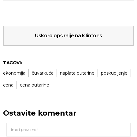
Uskoro opširnije na k1info.rs
TAGOVI:
ekonomija
čuvarkuća
naplata putarine
poskupljenje
cena
cena putarine
Ostavite komentar