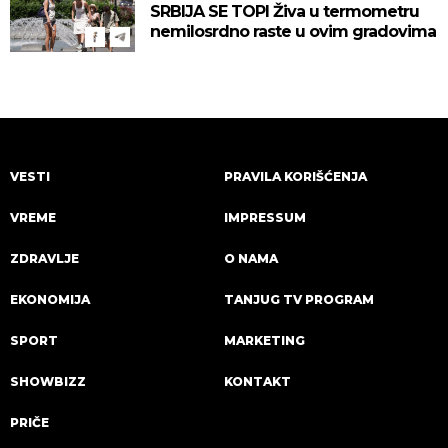
SRBIJA SE TOPI Živa u termometru
nemilosrdno raste u ovim gradovima
VESTI
PRAVILA KORIŠĆENJA
VREME
IMPRESSUM
ZDRAVLJE
O NAMA
EKONOMIJA
TANJUG TV PROGRAM
SPORT
MARKETING
SHOWBIZZ
KONTAKT
PRIČE