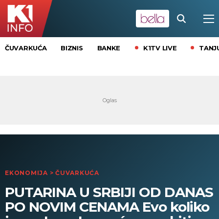
K1TV LIVE
TANJ
ČUVARKUĆA
BIZNIS
BANKE
EKONOMIJA
>
ČUVARKUĆA
PUTARINA U SRBIJI OD DANAS
PO NOVIM CENAMA Evo koliko