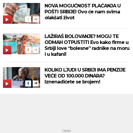
NOVA MOGUĆNOST PLAĆANJA U
POŠTI SRBIJE! Ovo će nam svima
olakšati život
LAŽIRAŠ BOLOVANJE? MOGU TE
ODMAH OTPUSTITI Evo kako firme u
Srbiji love “bolesne” radnike na moru
i u kafani!
KOLIKO LJUDI U SRBIJI IMA PENZIJE
VEĆE OD 100.000 DINARA?
Iznenadićete se brojem!