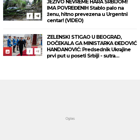
JEZIVO NEVREME HARA SRBIJOM!
IMA POVREĐENIH Stablo palo na
ženu, hitno prevezena u Urgentni
centar! (VIDEO)
ZELENSKI STIGAO U BEOGRAD,
DOČEKALA GA MINISTARKA ĐEDOVIĆ
HANDANOVIĆ: Predsednik Ukrajine
prvi put u poseti Srbiji - sutra
sastanak sa Vučićem! (FOTO/VIDEO)