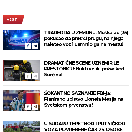
VESTI
TRAGEDIJA U ZEMUNU: Muškarac (35)
pokušao da pretrči prugu, na njega
naleteo voz i usmrtio ga na mestu!
DRAMATIČNE SCENE UZNEMIRILE
PRESTONICU: Bukti veliki požar kod
Surčina!
ŠOKANTNO SAZNANJE FBI-ja:
Planirano ubistvo Lionela Mesija na
Svetskom prvenstvu!
U SUDARU TERETNOG I PUTNIČKOG
VOZA POVREĐENE ČAK 24 OSOBE!