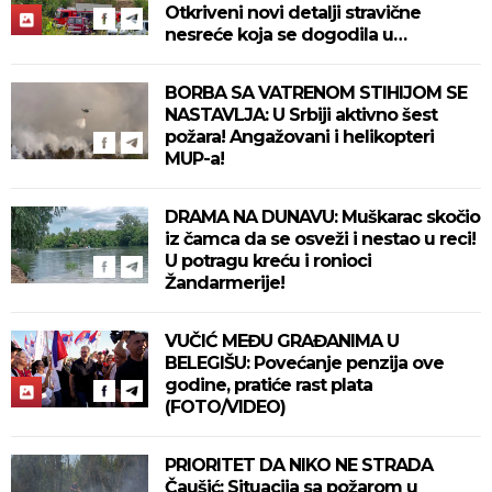
Otkriveni novi detalji stravične
nesreće koja se dogodila u
Bjelovaru! (FOTO)
BORBA SA VATRENOM STIHIJOM SE
NASTAVLJA: U Srbiji aktivno šest
požara! Angažovani i helikopteri
MUP-a!
DRAMA NA DUNAVU: Muškarac skočio
iz čamca da se osveži i nestao u reci!
U potragu kreću i ronioci
Žandarmerije!
VUČIĆ MEĐU GRAĐANIMA U
BELEGIŠU: Povećanje penzija ove
godine, pratiće rast plata
(FOTO/VIDEO)
PRIORITET DA NIKO NE STRADA
Čaušić: Situacija sa požarom u