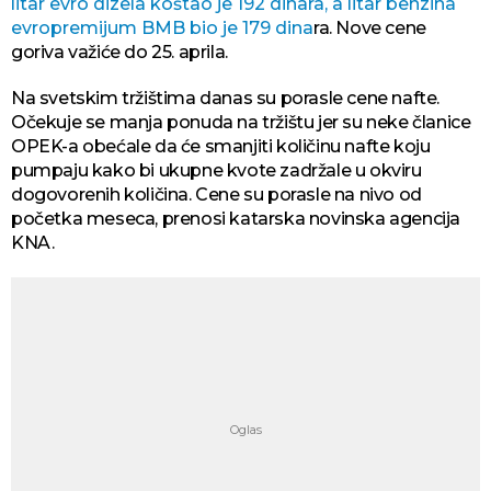
litar evro dizela koštao je 192 dinara, a litar benzina
evropremijum BMB bio je 179 dina
ra. Nove cene
goriva važiće do 25. aprila.
Na svetskim tržištima danas su porasle cene nafte.
Očekuje se manja ponuda na tržištu jer su neke članice
OPEK-a obećale da će smanjiti količinu nafte koju
pumpaju kako bi ukupne kvote zadržale u okviru
dogovorenih količina. Cene su porasle na nivo od
početka meseca, prenosi katarska novinska agencija
KNA.