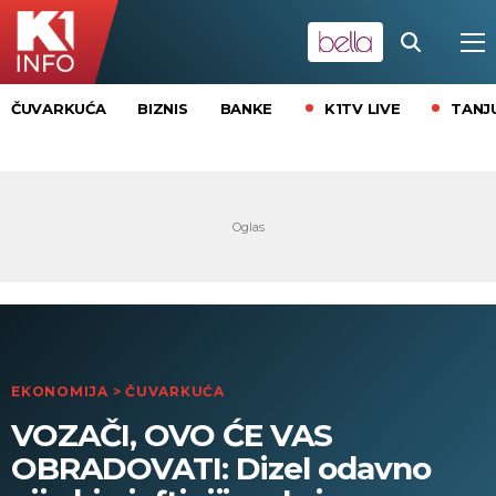
K1TV LIVE
TANJ
ČUVARKUĆA
BIZNIS
BANKE
EKONOMIJA
>
ČUVARKUĆA
VOZAČI, OVO ĆE VAS
OBRADOVATI: Dizel odavno