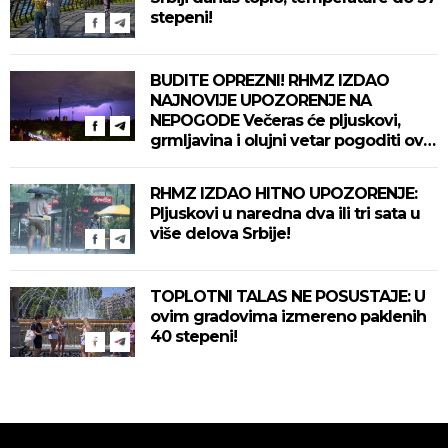
stepeni!
BUDITE OPREZNI! RHMZ IZDAO
NAJNOVIJE UPOZORENJE NA
NEPOGODE Večeras će pljuskovi,
grmljavina i olujni vetar pogoditi ove
delove zemlje!
RHMZ IZDAO HITNO UPOZORENJE:
Pljuskovi u naredna dva ili tri sata u
više delova Srbije!
TOPLOTNI TALAS NE POSUSTAJE: U
ovim gradovima izmereno paklenih
40 stepeni!