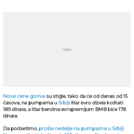
Nove cene goriva
su stigle, tako da će od danas od 15
časova, na pumpama u
Srbiji
litar evro dizela koštati
189 dinara, a litar benzina evropremijum BMB biće 178
dinara.
Da podsetimo,
prošle nedelje na pumpama u Srbiji