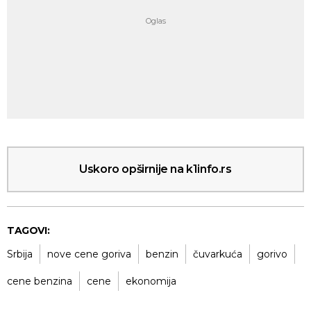
Uskoro opširnije na k1info.rs
TAGOVI:
Srbija
nove cene goriva
benzin
čuvarkuća
gorivo
cene benzina
cene
ekonomija