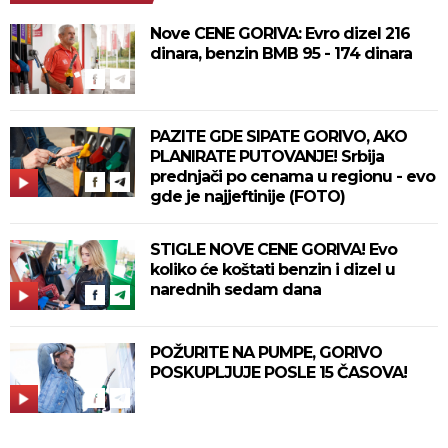
Nove CENE GORIVA: Evro dizel 216
dinara, benzin BMB 95 - 174 dinara
PAZITE GDE SIPATE GORIVO, AKO
PLANIRATE PUTOVANJE! Srbija
prednjači po cenama u regionu - evo
gde je najjeftinije (FOTO)
STIGLE NOVE CENE GORIVA! Evo
koliko će koštati benzin i dizel u
narednih sedam dana
POŽURITE NA PUMPE, GORIVO
POSKUPLJUJE POSLE 15 ČASOVA!