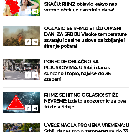
SKAČU: RHMZ objavio kakvo nas
vreme očekuje narednih dana!
OGLASIO SE RHMZ! STIŽU OPASNI
DANI ZA SRBIJU Visoke temperature
stvaraju idealne uslove za izbijanje i
širenje požara!
PONEGDE OBLAČNO SA
PLJUSKOVIMA: U Srbiji danas
sunčano i toplo, najviše do 36
stepeni!
RHMZ SE HITNO OGLASIO! STIŽE
NEVREME: Izdato upozorenje za ova
tri dela Srbije!
UVEČE NAGLA PROMENA VREMENA: U
Srbiji danas toplo, temperature do 37