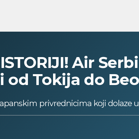
ISTORIJI! Air Serb
ti od Tokija do Be
a japanskim privrednicima koji dolaze u