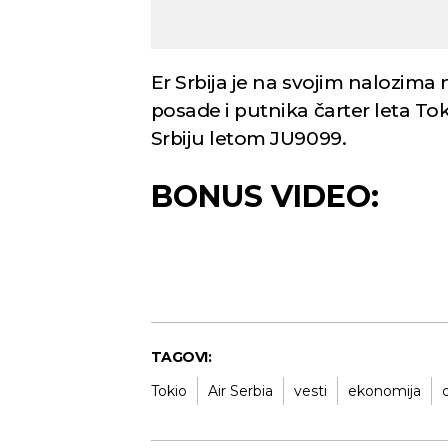
Er Srbija je na svojim nalozim
posade i putnika čarter leta To
Srbiju letom JU9099.
BONUS VIDEO:
TAGOVI:
Tokio
Air Serbia
vesti
ekonomija