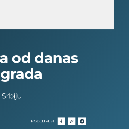
ia od danas
ograda
 Srbiju
PODELI VEST: