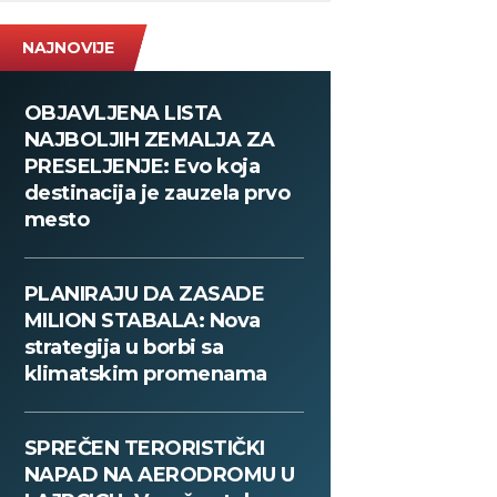
NAJNOVIJE
OBJAVLJENA LISTA
NAJBOLJIH ZEMALJA ZA
PRESELJENJE: Evo koja
destinacija je zauzela prvo
mesto
PLANIRAJU DA ZASADE
MILION STABALA: Nova
strategija u borbi sa
klimatskim promenama
SPREČEN TERORISTIČKI
NAPAD NA AERODROMU U