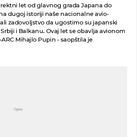
 direktni let od glavnog grada Japana do
a dugoj istoriji naše nacionalne avio-
ali zadovoljstvo da ugostimo su japanski
 Srbiji i Balkanu. Ovaj let se obavlja avionom
U-ARC Mihajlo Pupin - saopštila je