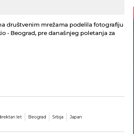
a na društvenim mrežama podelila fotografiju
kio - Beograd, pre današnjeg poletanja za
direktan let
Beograd
Srbija
Japan