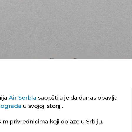
ija
Air Serbia
saopštila je da danas obavlja
eograda
u svojoj istoriji.
kim privrednicima koji dolaze u Srbiju.