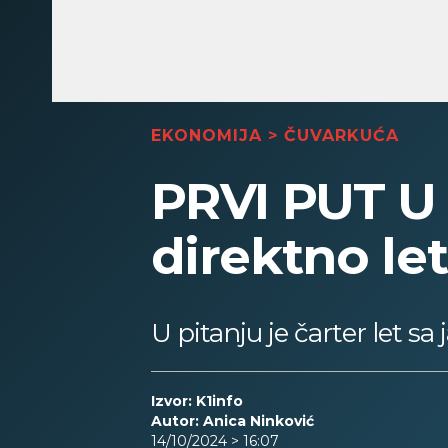
EKONOMIJA
>
ČUVARKUĆA
PRVI PUT U 
direktno le
U pitanju je čarter let s
Izvor: K1info
Autor: Anica Ninković
14/10/2024 > 16:07