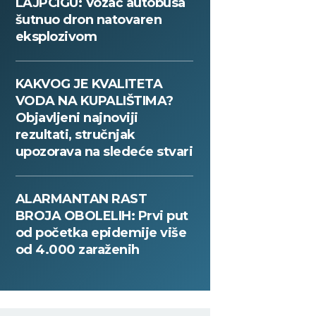
LAJPCIGU: Vozač autobusa
šutnuo dron natovaren
eksplozivom
KAKVOG JE KVALITETA
VODA NA KUPALIŠTIMA?
Objavljeni najnoviji
rezultati, stručnjak
upozorava na sledeće stvari
ALARMANTAN RAST
BROJA OBOLELIH: Prvi put
od početka epidemije više
od 4.000 zaraženih