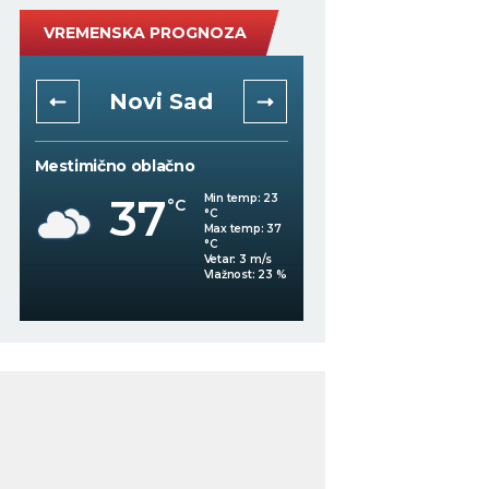
VREMENSKA PROGNOZA
Novi Sad
Niš
Mestimično oblačno
Slaba kiša
37
Min temp:
23
°C
°C
34
Max temp:
37
°C
°C
Vetar:
3
m/s
%
Vlažnost:
23
%