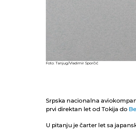
Foto: Tanjug/Vladimir Sporčić
Srpska nacionalna aviokompan
prvi direktan let od Tokija do
B
U pitanju je čarter let sa japans