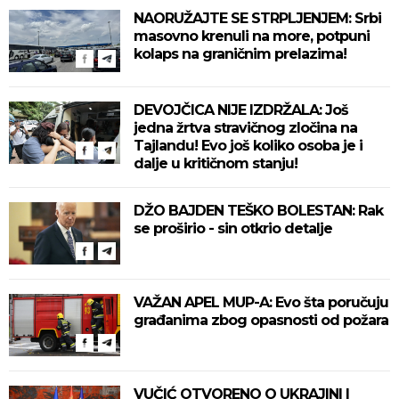
NAORUŽAJTE SE STRPLJENJEM: Srbi
masovno krenuli na more, potpuni
kolaps na graničnim prelazima!
DEVOJČICA NIJE IZDRŽALA: Još
jedna žrtva stravičnog zločina na
Tajlandu! Evo još koliko osoba je i
dalje u kritičnom stanju!
DŽO BAJDEN TEŠKO BOLESTAN: Rak
se proširio - sin otkrio detalje
VAŽAN APEL MUP-A: Evo šta poručuju
građanima zbog opasnosti od požara
VUČIĆ OTVORENO O UKRAJINI I