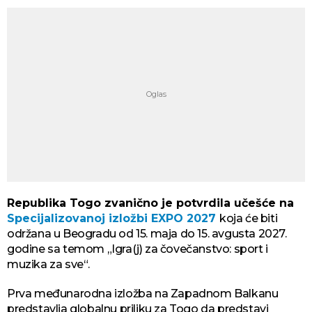
Republika Togo zvanično je potvrdila učešće na
Specijalizovanoj izložbi EXPO 2027
koja će biti
održana u Beogradu od 15. maja do 15. avgusta 2027.
godine sa temom „Igra(j) za čovečanstvo: sport i
muzika za sve“.
Prva međunarodna izložba na Zapadnom Balkanu
predstavlja globalnu priliku za Togo da predstavi