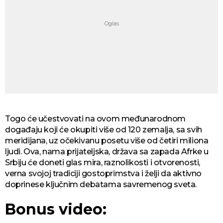
Togo će učestvovati na ovom međunarodnom
događaju koji će okupiti više od 120 zemalja, sa svih
meridijana, uz očekivanu posetu više od četiri miliona
ljudi. Ova, nama prijateljska, država sa zapada Afrke u
Srbiju će doneti glas mira, raznolikosti i otvorenosti,
verna svojoj tradiciji gostoprimstva i želji da aktivno
doprinese ključnim debatama savremenog sveta.
Bonus video: