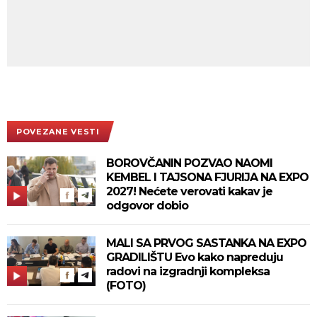
POVEZANE VESTI
BOROVČANIN POZVAO NAOMI
KEMBEL I TAJSONA FJURIJA NA EXPO
2027! Nećete verovati kakav je
odgovor dobio
MALI SA PRVOG SASTANKA NA EXPO
GRADILIŠTU Evo kako napreduju
radovi na izgradnji kompleksa
(FOTO)