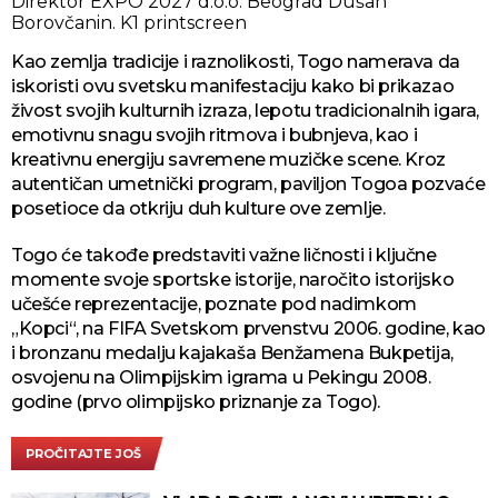
Direktor EXPO 2027 d.o.o. Beograd Dušan
Borovčanin.
K1 printscreen
Kao zemlja tradicije i raznolikosti, Togo namerava da
iskoristi ovu svetsku manifestaciju kako bi prikazao
živost svojih kulturnih izraza, lepotu tradicionalnih igara,
emotivnu snagu svojih ritmova i bubnjeva, kao i
kreativnu energiju savremene muzičke scene. Kroz
autentičan umetnički program, paviljon Togoa pozvaće
posetioce da otkriju duh kulture ove zemlje.
Togo će takođe predstaviti važne ličnosti i ključne
momente svoje sportske istorije, naročito istorijsko
učešće reprezentacije, poznate pod nadimkom
„Kopci“, na FIFA Svetskom prvenstvu 2006. godine, kao
i bronzanu medalju kajakaša Benžamena Bukpetija,
osvojenu na Olimpijskim igrama u Pekingu 2008.
godine (prvo olimpijsko priznanje za Togo).
PROČITAJTE JOŠ