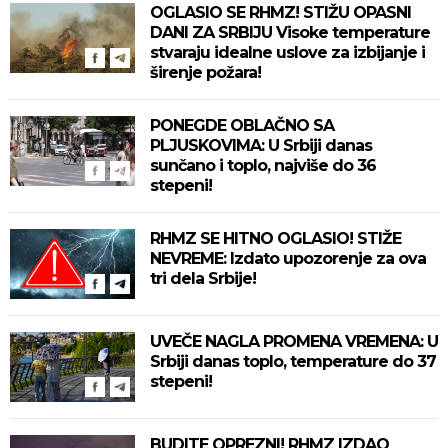
OGLASIO SE RHMZ! STIŽU OPASNI
DANI ZA SRBIJU Visoke temperature
stvaraju idealne uslove za izbijanje i
širenje požara!
PONEGDE OBLAČNO SA
PLJUSKOVIMA: U Srbiji danas
sunčano i toplo, najviše do 36
stepeni!
RHMZ SE HITNO OGLASIO! STIŽE
NEVREME: Izdato upozorenje za ova
tri dela Srbije!
UVEČE NAGLA PROMENA VREMENA: U
Srbiji danas toplo, temperature do 37
stepeni!
BUDITE OPREZNI! RHMZ IZDAO