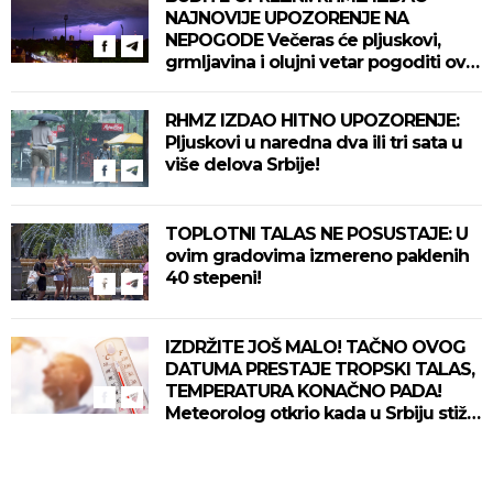
NAJNOVIJE UPOZORENJE NA
NEPOGODE Večeras će pljuskovi,
grmljavina i olujni vetar pogoditi ove
delove zemlje!
RHMZ IZDAO HITNO UPOZORENJE:
Pljuskovi u naredna dva ili tri sata u
više delova Srbije!
TOPLOTNI TALAS NE POSUSTAJE: U
ovim gradovima izmereno paklenih
40 stepeni!
IZDRŽITE JOŠ MALO! TAČNO OVOG
DATUMA PRESTAJE TROPSKI TALAS,
TEMPERATURA KONAČNO PADA!
Meteorolog otkrio kada u Srbiju stiže
zahlađenje!