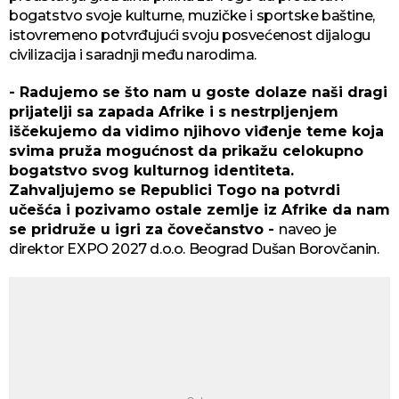
bogatstvo svoje kulturne, muzičke i sportske baštine,
istovremeno potvrđujući svoju posvećenost dijalogu
civilizacija i saradnji među narodima.
- Radujemo se što nam u goste dolaze naši dragi
prijatelji sa zapada Afrike i s nestrpljenjem
iščekujemo da vidimo njihovo viđenje teme koja
svima pruža mogućnost da prikažu celokupno
bogatstvo svog kulturnog identiteta.
Zahvaljujemo se Republici Togo na potvrdi
učešća i pozivamo ostale zemlje iz Afrike da nam
se pridruže u igri za čovečanstvo -
naveo je
direktor EXPO 2027 d.o.o. Beograd Dušan Borovčanin.