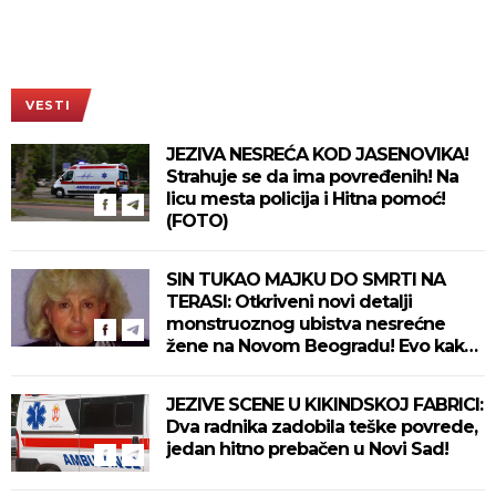
VESTI
JEZIVA NESREĆA KOD JASENOVIKA!
Strahuje se da ima povređenih! Na
licu mesta policija i Hitna pomoć!
(FOTO)
SIN TUKAO MAJKU DO SMRTI NA
TERASI: Otkriveni novi detalji
monstruoznog ubistva nesrećne
žene na Novom Beogradu! Evo kako
se ubica branio!
JEZIVE SCENE U KIKINDSKOJ FABRICI:
Dva radnika zadobila teške povrede,
jedan hitno prebačen u Novi Sad!