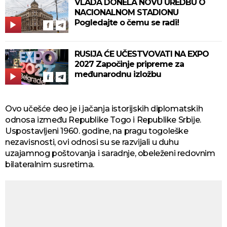
VLADA DONELA NOVU UREDBU O
NACIONALNOM STADIONU
Pogledajte o čemu se radi!
RUSIJA ĆE UČESTVOVATI NA EXPO
2027 Započinje pripreme za
međunarodnu izložbu
Ovo učešće deo je i jačanja istorijskih diplomatskih
odnosa između Republike Togo i Republike Srbije.
Uspostavljeni 1960. godine, na pragu togoleške
nezavisnosti, ovi odnosi su se razvijali u duhu
uzajamnog poštovanja i saradnje, obeleženi redovnim
bilateralnim susretima.