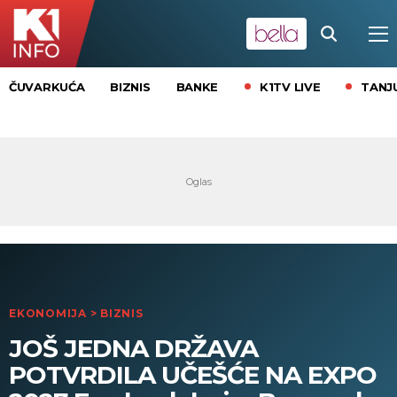
K1TV LIVE
TANJ
ČUVARKUĆA
BIZNIS
BANKE
EKONOMIJA
>
BIZNIS
JOŠ JEDNA DRŽAVA
POTVRDILA UČEŠĆE NA EXPO