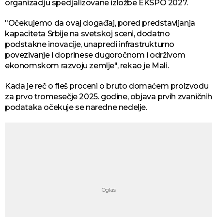
organizaciju specijalizovane izložbe EKSPO 2027.
"Očekujemo da ovaj događaj, pored predstavljanja
kapaciteta Srbije na svetskoj sceni, dodatno
podstakne inovacije, unapredi infrastrukturno
povezivanje i doprinese dugoročnom i održivom
ekonomskom razvoju zemlje", rekao je Mali.
Kada je reč o fleš proceni o bruto domaćem proizvodu
za prvo tromesečje 2025. godine, objava prvih zvaničnih
podataka očekuje se naredne nedelje.