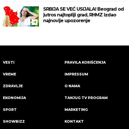
SRBIJA SE VEĆ USIJALA! Beograd od
jutros najtopliji grad, RHMZ izdao
najnovije upozorenje
VESTI
PRAVILA KORIŠĆENJA
VREME
IMPRESSUM
ZDRAVLJE
O NAMA
EKONOMIJA
TANJUG TV PROGRAM
SPORT
MARKETING
SHOWBIZZ
KONTAKT