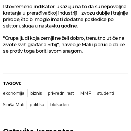
Istovremeno, indikatori ukazuju na to da su nepovoljna
kretanja u prerađivačkoj industriji i izvozu dublje i trajnije
prirode, što bi moglo imati dodatne posledice po
sektor usluga u nastavku godine.
"Grupa ljudi koja zemlji ne želi dobro, trenutno utiče na
živote svih građana Srbij", naveo je Mali i poručio da će
se protiv toga boriti svom snagom.
TAGOVI:
ekonomija
biznis
privredni rast
MMF
studenti
Siniša Mali
politika
blokaderi