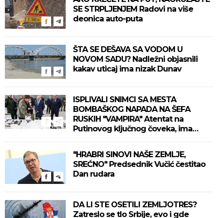
SE STRPLJENJEM Radovi na više
deonica auto-puta
ŠTA SE DEŠAVA SA VODOM U
NOVOM SADU? Nadležni objasnili
kakav uticaj ima nizak Dunav
ISPLIVALI SNIMCI SA MESTA
BOMBAŠKOG NAPADA NA ŠEFA
RUSKIH "VAMPIRA" Atentat na
Putinovog ključnog čoveka, ima
mrtvih (VIDEO)
"HRABRI SINOVI NAŠE ZEMLJE,
SREĆNO" Predsednik Vučić čestitao
Dan rudara
DA LI STE OSETILI ZEMLJOTRES?
Zatreslo se tlo Srbije, evo i gde