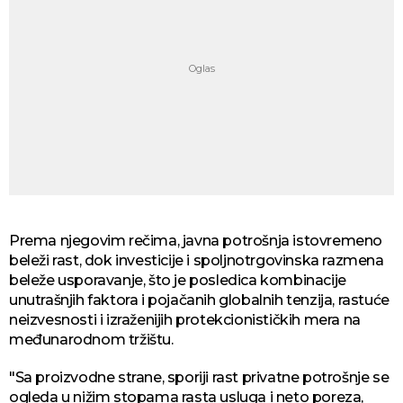
Prema njegovim rečima, javna potrošnja istovremeno
beleži rast, dok investicije i spoljnotrgovinska razmena
beleže usporavanje, što je posledica kombinacije
unutrašnjih faktora i pojačanih globalnih tenzija, rastuće
neizvesnosti i izraženijih protekcionističkih mera na
međunarodnom tržištu.
"Sa proizvodne strane, sporiji rast privatne potrošnje se
ogleda u nižim stopama rasta usluga i neto poreza,