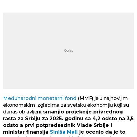
Međunarodni monetarni fond
(MMF) je u najnovijim
ekonomskim izgledima za svetsku ekonomiju koji su
danas objavljeni,
smanjio projekcije privrednog
rasta za Srbiju za 2025. godinu sa 4,2 odsto na 3,5
odsto a prvi potpredsednik Vlade Srbije i
ministar finansija
Siniša Mali
je ocenio da je to