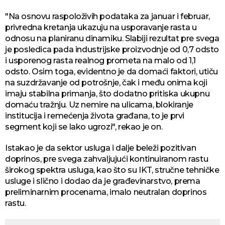
"Na osnovu raspoloživih podataka za januar i februar,
privredna kretanja ukazuju na usporavanje rasta u
odnosu na planiranu dinamiku. Slabiji rezultat pre svega
je posledica pada industrijske proizvodnje od 0,7 odsto
i usporenog rasta realnog prometa na malo od 1,1
odsto. Osim toga, evidentno je da domaći faktori, utiču
na suzdržavanje od potrošnje, čak i među onima koji
imaju stabilna primanja, što dodatno pritiska ukupnu
domaću tražnju. Uz nemire na ulicama, blokiranje
institucija i remećenja života građana, to je prvi
segment koji se lako ugrozi", rekao je on.
Istakao je da sektor usluga i dalje beleži pozitivan
doprinos, pre svega zahvaljujući kontinuiranom rastu
širokog spektra usluga, kao što su IKT, stručne tehničke
usluge i slično i dodao da je građevinarstvo, prema
preliminarnim procenama, imalo neutralan doprinos
rastu.