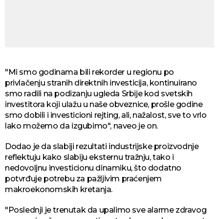
"Mi smo godinama bili rekorder u regionu po
privlačenju stranih direktnih investicija, kontinuirano
smo radili na podizanju ugleda Srbije kod svetskih
investitora koji ulažu u naše obveznice, prošle godine
smo dobili i investicioni rejting, ali, nažalost, sve to vrlo
lako možemo da izgubimo", naveo je on.
Dodao je da slabiji rezultati industrijske proizvodnje
reflektuju kako slabiju eksternu tražnju, tako i
nedovoljnu investicionu dinamiku, što dodatno
potvrđuje potrebu za pažljivim praćenjem
makroekonomskih kretanja.
"Poslednji je trenutak da upalimo sve alarme zdravog