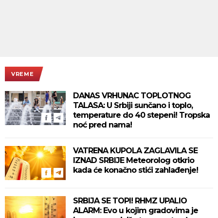
VREME
DANAS VRHUNAC TOPLOTNOG
TALASA: U Srbiji sunčano i toplo,
temperature do 40 stepeni! Tropska
noć pred nama!
VATRENA KUPOLA ZAGLAVILA SE
IZNAD SRBIJE Meteorolog otkrio
kada će konačno stići zahlađenje!
SRBIJA SE TOPI! RHMZ UPALIO
ALARM: Evo u kojim gradovima je