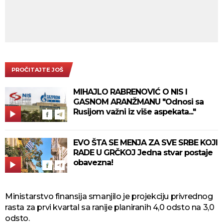
PROČITAJTE JOŠ
MIHAJLO RABRENOVIĆ O NIS I
GASNOM ARANŽMANU "Odnosi sa
Rusijom važni iz više aspekata..."
EVO ŠTA SE MENJA ZA SVE SRBE KOJI
RADE U GRČKOJ Jedna stvar postaje
obavezna!
Ministarstvo finansija smanjilo je projekciju privrednog
rasta za prvi kvartal sa ranije planiranih 4,0 odsto na 3,0
odsto.