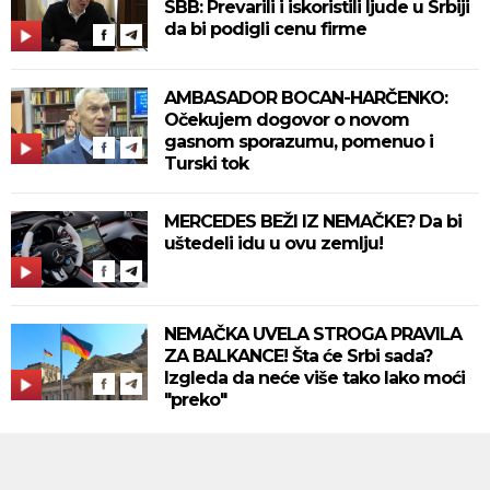
SBB: Prevarili i iskoristili ljude u Srbiji
da bi podigli cenu firme
AMBASADOR BOCAN-HARČENKO:
Očekujem dogovor o novom
gasnom sporazumu, pomenuo i
Turski tok
MERCEDES BEŽI IZ NEMAČKE? Da bi
uštedeli idu u ovu zemlju!
NEMAČKA UVELA STROGA PRAVILA
ZA BALKANCE! Šta će Srbi sada?
Izgleda da neće više tako lako moći
"preko"