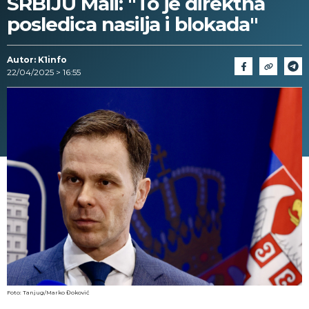
SRBIJU Mali: "To je direktna
posledica nasilja i blokada"
Autor: K1info
22/04/2025 > 16:55
Foto: Tanjug/Marko Đoković