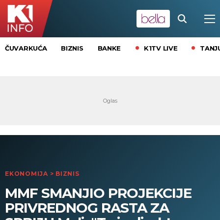
K1TV LIVE
TANJ
ČUVARKUĆA
BIZNIS
BANKE
EKONOMIJA
>
BIZNIS
MMF SMANJIO PROJEKCIJE
PRIVREDNOG RASTA ZA