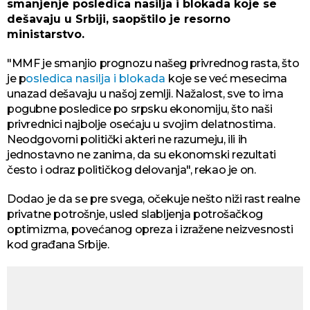
smanjenje posledica nasilja i blokada koje se
dešavaju u Srbiji, saopštilo je resorno
ministarstvo.
"MMF je smanjio prognozu našeg privrednog rasta, što
je p
osledica nasilja i blokada
koje se već mesecima
unazad dešavaju u našoj zemlji. Nažalost, sve to ima
pogubne posledice po srpsku ekonomiju, što naši
privrednici najbolje osećaju u svojim delatnostima.
Neodgovorni politički akteri ne razumeju, ili ih
jednostavno ne zanima, da su ekonomski rezultati
često i odraz političkog delovanja", rekao je on.
Dodao je da se pre svega, očekuje nešto niži rast realne
privatne potrošnje, usled slabljenja potrošačkog
optimizma, povećanog opreza i izražene neizvesnosti
kod građana Srbije.