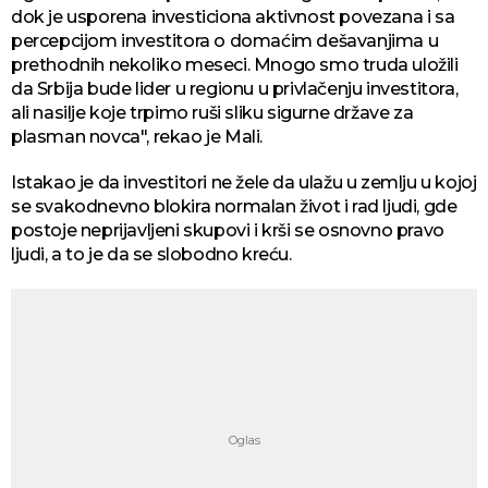
dok je usporena investiciona aktivnost povezana i sa
percepcijom investitora o domaćim dešavanjima u
prethodnih nekoliko meseci. Mnogo smo truda uložili
da Srbija bude lider u regionu u privlačenju investitora,
ali nasilje koje trpimo ruši sliku sigurne države za
plasman novca", rekao je Mali.
Istakao je da investitori ne žele da ulažu u zemlju u kojoj
se svakodnevno blokira normalan život i rad ljudi, gde
postoje neprijavljeni skupovi i krši se osnovno pravo
ljudi, a to je da se slobodno kreću.