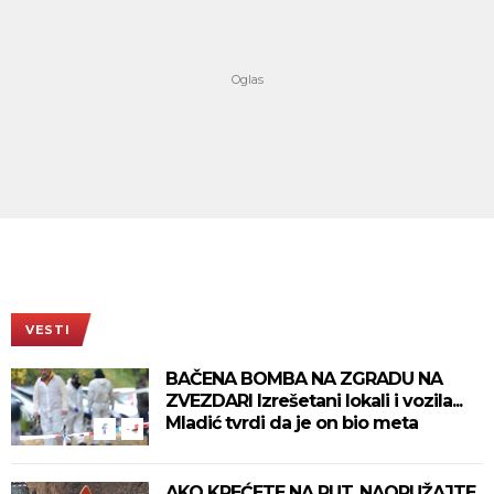
VESTI
BAČENA BOMBA NA ZGRADU NA
ZVEZDARI Izrešetani lokali i vozila...
Mladić tvrdi da je on bio meta
AKO KREĆETE NA PUT, NAORUŽAJTE