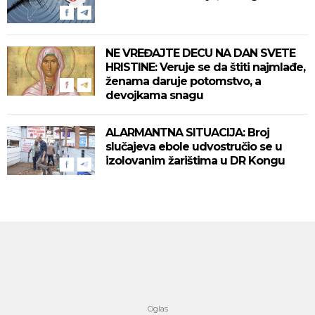
NE VREĐAJTE DECU NA DAN SVETE
HRISTINE: Veruje se da štiti najmlađe,
ženama daruje potomstvo, a
devojkama snagu
ALARMANTNA SITUACIJA: Broj
slučajeva ebole udvostručio se u
izolovanim žarištima u DR Kongu