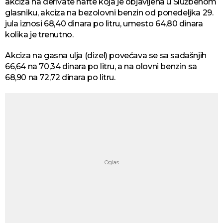
akciza na derivate nafte koja je objavljena u Službenom
glasniku, akciza na bezolovni benzin od ponedeljka 29.
jula iznosi 68,40 dinara po litru, umesto 64,80 dinara
kolika je trenutno.
Akciza na gasna ulja (dizel) povećava se sa sadašnjih
66,64 na 70,34 dinara po litru, a na olovni benzin sa
68,90 na 72,72 dinara po litru.