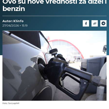
Ovo su nove vrednosti za dizel i
benzin
Autor: K1info
27/06/2026 > 15:19
Foto: Tanjug/AP