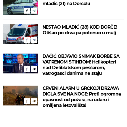
mladić (21) na Dorćolu
NESTAO MLADIĆ (28) KOD BORČE!
Otišao po drva pa potonuo u mulj
DAČIĆ OBJAVIO SNIMAK BORBE SA
VATRENOM STIHIJOM! Helikopteri
nad Deliblatskom peščarom,
vatrogasci danima ne staju
CRVENI ALARM U GRČKOJ! DRŽAVA
DIGLA SVE NA NOGE: Preti ogromna
opasnost od požara, na udaru i
omiljena letovališta!