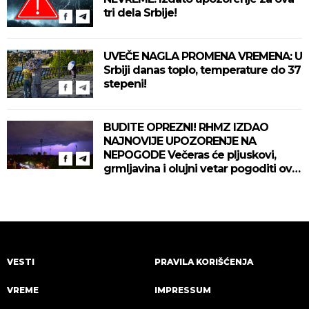
tri dela Srbije!
UVEČE NAGLA PROMENA VREMENA: U
Srbiji danas toplo, temperature do 37
stepeni!
BUDITE OPREZNI! RHMZ IZDAO
NAJNOVIJE UPOZORENJE NA
NEPOGODE Večeras će pljuskovi,
grmljavina i olujni vetar pogoditi ove
delove zemlje!
VESTI
PRAVILA KORIŠĆENJA
VREME
IMPRESSUM