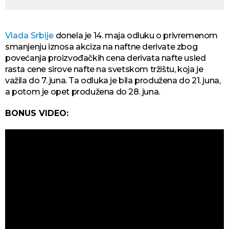
Vlada Srbije
donela je 14. maja odluku o privremenom
smanjenju iznosa akciza na naftne derivate zbog
povećanja proizvođačkih cena derivata nafte usled
rasta cene sirove nafte na svetskom tržištu, koja je
važila do 7. juna. Ta odluka je bila produžena do 21. juna,
a potom je opet produžena do 28. juna.
BONUS VIDEO: