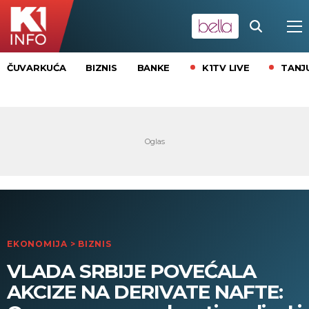
K1TV LIVE
TANJ
ČUVARKUĆA
BIZNIS
BANKE
EKONOMIJA
>
BIZNIS
VLADA SRBIJE POVEĆALA
AKCIZE NA DERIVATE NAFTE: