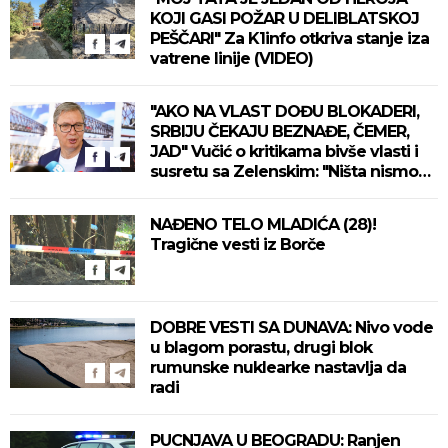
KOJI GASI POŽAR U DELIBLATSKOJ
PEŠČARI" Za K1info otkriva stanje iza
vatrene linije (VIDEO)
"AKO NA VLAST DOĐU BLOKADERI,
SRBIJU ČEKAJU BEZNAĐE, ČEMER,
JAD" Vučić o kritikama bivše vlasti i
susretu sa Zelenskim: "Ništa nismo
izgubili, ne uvodimo sankcije Rusiji"
(VIDEO)
NAĐENO TELO MLADIĆA (28)!
Tragične vesti iz Borče
DOBRE VESTI SA DUNAVA: Nivo vode
u blagom porastu, drugi blok
rumunske nuklearke nastavlja da
radi
PUCNJAVA U BEOGRADU: Ranjen