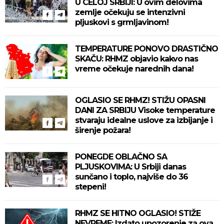
U CELOJ SRBIJI: U ovim delovima
zemlje očekuju se intenzivni
pljuskovi s grmljavinom!
TEMPERATURE PONOVO DRASTIČNO
SKAČU: RHMZ objavio kakvo nas
vreme očekuje narednih dana!
OGLASIO SE RHMZ! STIŽU OPASNI
DANI ZA SRBIJU Visoke temperature
stvaraju idealne uslove za izbijanje i
širenje požara!
PONEGDE OBLAČNO SA
PLJUSKOVIMA: U Srbiji danas
sunčano i toplo, najviše do 36
stepeni!
RHMZ SE HITNO OGLASIO! STIŽE
NEVREME: Izdato upozorenje za ova