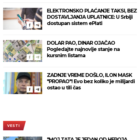
ELEKTRONSKO PLAĆANJE TAKSI, BEZ
DOSTAVLJANJA UPLATNICE: U Srbiji
dostupan sistem ePlati
DOLAR PAO, DINAR OJAČAO
Pogledajte najnovije stanje na
kursnim listama
ZADNJE VREME DOŠLO, ILON MASK
"PROPAO"! Evo bez koliko je milijardi
ostao u tili čas
VESTI
"MOJ TATA JE JEDAN OD HEROJA