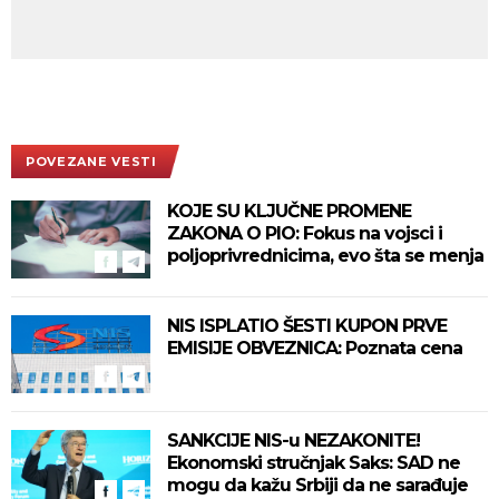
POVEZANE VESTI
KOJE SU KLJUČNE PROMENE
ZAKONA O PIO: Fokus na vojsci i
poljoprivrednicima, evo šta se menja
NIS ISPLATIO ŠESTI KUPON PRVE
EMISIJE OBVEZNICA: Poznata cena
SANKCIJE NIS-u NEZAKONITE!
Ekonomski stručnjak Saks: SAD ne
mogu da kažu Srbiji da ne sarađuje