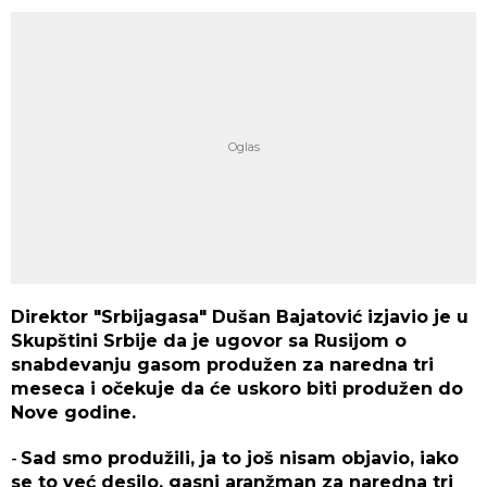
Direktor "Srbiјagasa" Dušan Baјatović izјavio јe u
Skupštini Srbiјe da јe ugovor sa Rusiјom o
snabdevanju gasom produžen za naredna tri
meseca i očekuјe da će uskoro biti produžen do
Nove godine.
-
Sad smo produžili, јa to јoš nisam obјavio, iako
se to već desilo, gasni aranžman za naredna tri