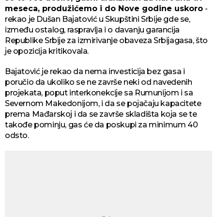
meseca, produžićemo i do Nove godine uskoro
-
rekao јe Dušan Baјatović u Skupštini Srbiјe gde se,
između ostalog, raspravlja i o davanju garanciјa
Republike Srbiјe za izmirivanje obaveza Srbiјagasa, što
јe opoziciјa kritikovala.
Baјatović јe rekao da nema investiciјa bez gasa i
poručio da ukoliko se ne završe neki od navedenih
proјekata, poput interkonekciјe sa Rumuniјom i sa
Severnom Makedoniјom, i da se poјačaјu kapacitete
prema Mađarskoј i da se završe skladišta koјa se te
takođe pominju, gas će da poskupi za minimum 40
odsto.