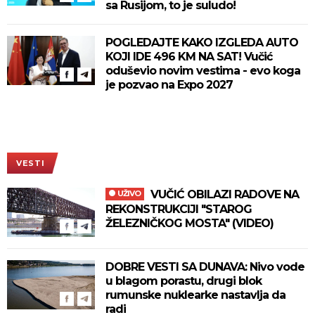
sa Rusijom, to je suludo!
POGLEDAJTE KAKO IZGLEDA AUTO
KOJI IDE 496 KM NA SAT! Vučić
oduševio novim vestima - evo koga
je pozvao na Expo 2027
VESTI
VUČIĆ OBILAZI RADOVE NA
UŽIVO
REKONSTRUKCIJI "STAROG
ŽELEZNIČKOG MOSTA" (VIDEO)
DOBRE VESTI SA DUNAVA: Nivo vode
u blagom porastu, drugi blok
rumunske nuklearke nastavlja da
radi