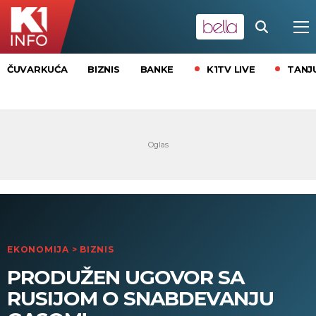
K1TV LIVE
TANJ
ČUVARKUĆA
BIZNIS
BANKE
EKONOMIJA
>
BIZNIS
PRODUŽEN UGOVOR SA
RUSIJOM O SNABDEVANJU