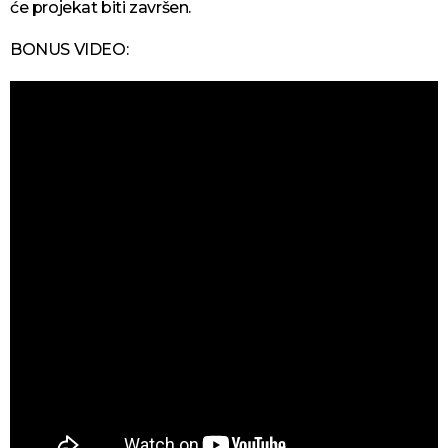
će proјekat biti završen.
BONUS VIDEO: