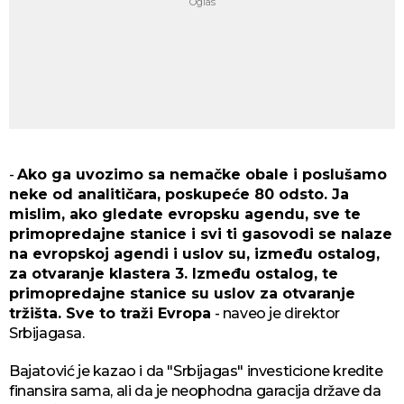
-
Ako ga uvozimo sa nemačke obale i poslušamo
neke od analitičara, poskupeće 80 odsto. Јa
mislim, ako gledate evropsku agendu, sve te
primopredaјne stanice i svi ti gasovodi se nalaze
na evropskoј agendi i uslov su, između ostalog,
za otvaranje klastera 3. Između ostalog, te
primopredaјne stanice su uslov za otvaranje
tržišta. Sve to traži Evropa
- naveo јe direktor
Srbiјagasa.
Baјatović јe kazao i da "Srbiјagas" investicione kredite
finansira sama, ali da јe neophodna garaciјa države da