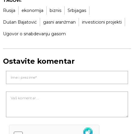
TAGOVI:
Rusija
ekonomija
biznis
Srbijagas
Dušan Bajatović
gasni aranžman
investicioni projekti
Ugovor o snabdevanju gasom
Ostavite komentar