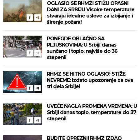
OGLASIO SE RHMZ! STIŽU OPASNI
DANI ZA SRBIJU Visoke temperature
stvaraju idealne uslove za izbijanje i
širenje požara!
PONEGDE OBLAČNO SA
PLJUSKOVIMA: U Srbiji danas
sunčano i toplo, najviše do 36
stepeni!
RHMZ SE HITNO OGLASIO! STIŽE
NEVREME: Izdato upozorenje za ova
tri dela Srbije!
UVEČE NAGLA PROMENA VREMENA: U
Srbiji danas toplo, temperature do 37
stepeni!
BUDITE OPREZNI! RHMZ IZDAO