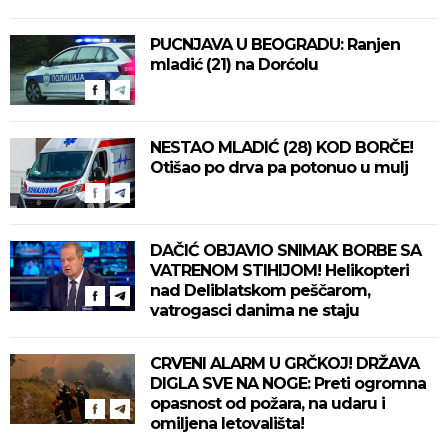
PUCNJAVA U BEOGRADU: Ranjen
mladić (21) na Dorćolu
NESTAO MLADIĆ (28) KOD BORČE!
Otišao po drva pa potonuo u mulj
DAČIĆ OBJAVIO SNIMAK BORBE SA
VATRENOM STIHIJOM! Helikopteri
nad Deliblatskom peščarom,
vatrogasci danima ne staju
CRVENI ALARM U GRČKOJ! DRŽAVA
DIGLA SVE NA NOGE: Preti ogromna
opasnost od požara, na udaru i
omiljena letovališta!