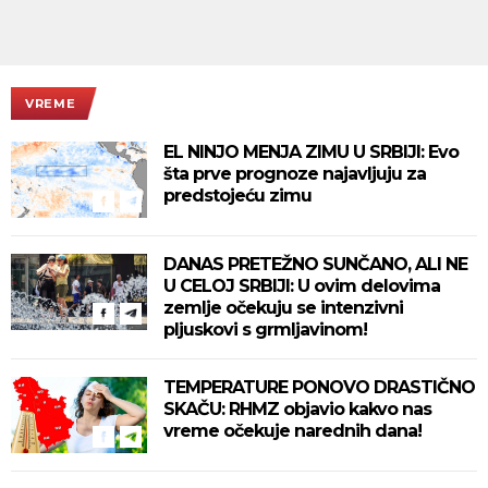
VREME
EL NINJO MENJA ZIMU U SRBIJI: Evo
šta prve prognoze najavljuju za
predstojeću zimu
DANAS PRETEŽNO SUNČANO, ALI NE
U CELOJ SRBIJI: U ovim delovima
zemlje očekuju se intenzivni
pljuskovi s grmljavinom!
TEMPERATURE PONOVO DRASTIČNO
SKAČU: RHMZ objavio kakvo nas
vreme očekuje narednih dana!