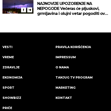
NAJNOVIJE UPOZORENJE NA
NEPOGODE Večeras će pljuskovi,
grmljavina i olujni vetar pogoditi ove
delove zemlje!
VESTI
PRAVILA KORIŠĆENJA
VREME
IMPRESSUM
ZDRAVLJE
O NAMA
EKONOMIJA
TANJUG TV PROGRAM
SPORT
MARKETING
SHOWBIZZ
KONTAKT
PRIČE