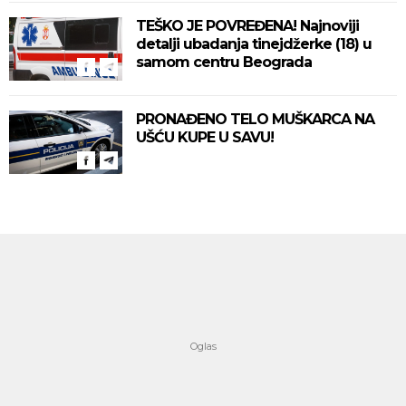
TEŠKO JE POVREĐENA! Najnoviji
detalji ubadanja tinejdžerke (18) u
samom centru Beograda
PRONAĐENO TELO MUŠKARCA NA
UŠĆU KUPE U SAVU!