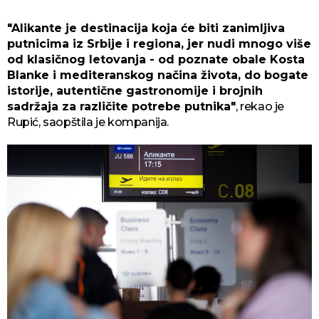
"Alikante je destinacija koja će biti zanimljiva
putnicima iz Srbije i regiona, jer nudi mnogo više
od klasičnog letovanja - od poznate obale Kosta
Blanke i mediteranskog načina života, do bogate
istorije, autentične gastronomije i brojnih
sadržaja za različite potrebe putnika"
, rekao je
Rupić, saopštila je kompanija.