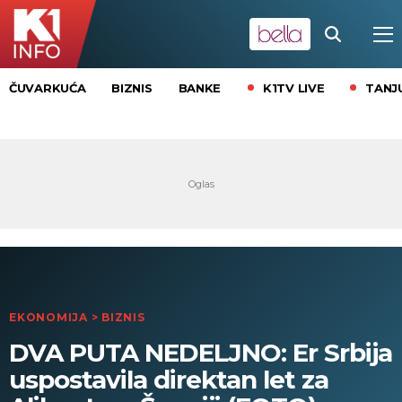
K1TV LIVE
TANJ
ČUVARKUĆA
BIZNIS
BANKE
EKONOMIJA
>
BIZNIS
DVA PUTA NEDELJNO: Er Srbija
uspostavila direktan let za