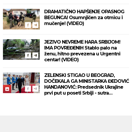
DRAMATIČNO HAPŠENJE OPASNOG
BEGUNCA! Osumnjičen za otmicu i
mučenje! (VIDEO)
JEZIVO NEVREME HARA SRBIJOM!
IMA POVREĐENIH Stablo palo na
ženu, hitno prevezena u Urgentni
centar! (VIDEO)
ZELENSKI STIGAO U BEOGRAD,
DOČEKALA GA MINISTARKA ĐEDOVIĆ
HANDANOVIĆ: Predsednik Ukrajine
prvi put u poseti Srbiji - sutra
sastanak sa Vučićem! (FOTO/VIDEO)