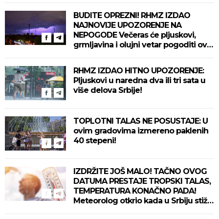
BUDITE OPREZNI! RHMZ IZDAO
NAJNOVIJE UPOZORENJE NA
NEPOGODE Večeras će pljuskovi,
grmljavina i olujni vetar pogoditi ove
delove zemlje!
RHMZ IZDAO HITNO UPOZORENJE:
Pljuskovi u naredna dva ili tri sata u
više delova Srbije!
TOPLOTNI TALAS NE POSUSTAJE: U
ovim gradovima izmereno paklenih
40 stepeni!
IZDRŽITE JOŠ MALO! TAČNO OVOG
DATUMA PRESTAJE TROPSKI TALAS,
TEMPERATURA KONAČNO PADA!
Meteorolog otkrio kada u Srbiju stiže
zahlađenje!