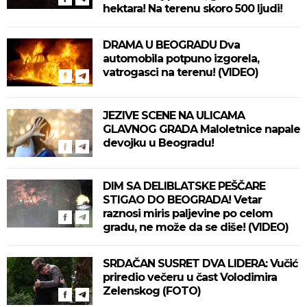
hektara! Na terenu skoro 500 ljudi!
DRAMA U BEOGRADU Dva
automobila potpuno izgorela,
vatrogasci na terenu! (VIDEO)
JEZIVE SCENE NA ULICAMA
GLAVNOG GRADA Maloletnice napale
devojku u Beogradu!
DIM SA DELIBLATSKE PEŠČARE
STIGAO DO BEOGRADA! Vetar
raznosi miris paljevine po celom
gradu, ne može da se diše! (VIDEO)
SRDAČAN SUSRET DVA LIDERA: Vučić
priredio večeru u čast Volodimira
Zelenskog (FOTO)