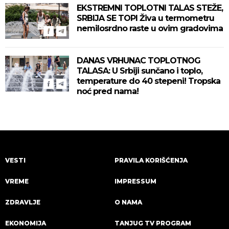
EKSTREMNI TOPLOTNI TALAS STEŽE,
SRBIJA SE TOPI Živa u termometru
nemilosrdno raste u ovim gradovima
DANAS VRHUNAC TOPLOTNOG
TALASA: U Srbiji sunčano i toplo,
temperature do 40 stepeni! Tropska
noć pred nama!
VESTI
PRAVILA KORIŠĆENJA
VREME
IMPRESSUM
ZDRAVLJE
O NAMA
EKONOMIJA
TANJUG TV PROGRAM