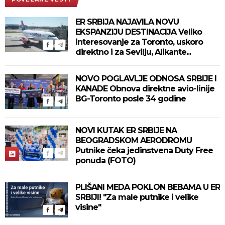
ER SRBIJA NAJAVILA NOVU
EKSPANZIJU DESTINACIJA Veliko
interesovanje za Toronto, uskoro
direktno i za Sevilju, Alikante...
NOVO POGLAVLJE ODNOSA SRBIJE I
KANADE Obnova direktne avio-linije
BG-Toronto posle 34 godine
NOVI KUTAK ER SRBIJE NA
BEOGRADSKOM AERODROMU
Putnike čeka jedinstvena Duty Free
ponuda (FOTO)
PLIŠANI MEDA POKLON BEBAMA U ER
SRBIJI! "Za male putnike i velike
visine"