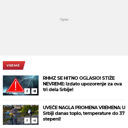
VREME
RHMZ SE HITNO OGLASIO! STIŽE
NEVREME: Izdato upozorenje za ova
tri dela Srbije!
UVEČE NAGLA PROMENA VREMENA: U
Srbiji danas toplo, temperature do 37
stepeni!