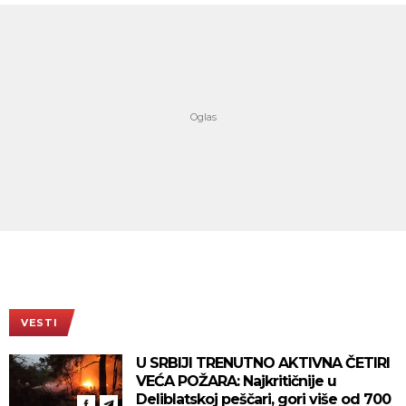
VESTI
U SRBIJI TRENUTNO AKTIVNA ČETIRI
VEĆA POŽARA: Najkritičnije u
Deliblatskoj peščari, gori više od 700