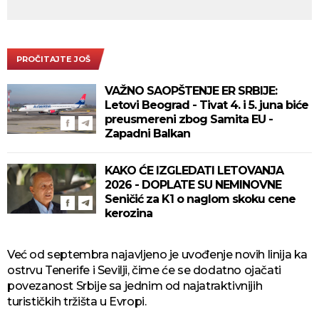
PROČITAJTE JOŠ
VAŽNO SAOPŠTENJE ER SRBIJE:
Letovi Beograd - Tivat 4. i 5. juna biće
preusmereni zbog Samita EU -
Zapadni Balkan
KAKO ĆE IZGLEDATI LETOVANJA
2026 - DOPLATE SU NEMINOVNE
Seničić za K1 o naglom skoku cene
kerozina
Već od septembra najavljeno je uvođenje novih linija ka
ostrvu Tenerife i Sevilji, čime će se dodatno ojačati
povezanost Srbije sa jednim od najatraktivnijih
turističkih tržišta u Evropi.