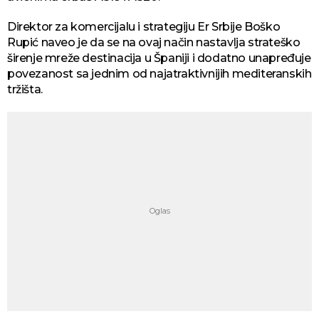
Direktor za komercijalu i strategiju Er Srbije Boško
Rupić naveo je da se na ovaj način nastavlja strateško
širenje mreže destinacija u Španiji i dodatno unapređuje
povezanost sa jednim od najatraktivnijih mediteranskih
tržišta.