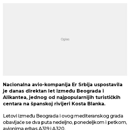
Nacionalna avio-kompanija Er Srbija uspostavila
je danas direktan let između Beograda i
Alikantea, jednog od najpopularnijih turističkih
centara na španskoj rivijeri Kosta Blanka.
Letovi između Beograda i ovog mediteranskog grada
obavljaće se dva puta nedeljno, ponedeljkom i petkom,
avionima erbas A319 i A320.