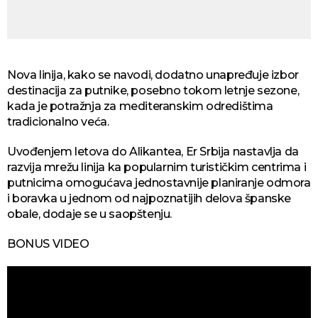
Nova linija, kako se navodi, dodatno unapređuje izbor
destinacija za putnike, posebno tokom letnje sezone,
kada je potražnja za mediteranskim odredištima
tradicionalno veća.
Uvođenjem letova do Alikantea, Er Srbija nastavlja da
razvija mrežu linija ka popularnim turističkim centrima i
putnicima omogućava jednostavnije planiranje odmora
i boravka u jednom od najpoznatijih delova španske
obale, dodaje se u saopštenju.
BONUS VIDEO