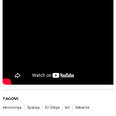
TAGOVI:
ekonomija
Španija
Er Srbija
let
Alikante