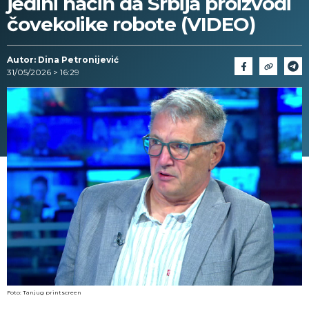
jedini način da Srbija proizvodi
čovekolike robote (VIDEO)
Autor: Dina Petronijević
31/05/2026 > 16:29
Foto: Tanjug printscreen