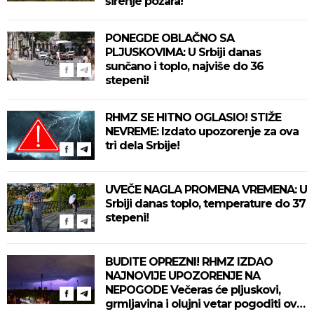
širenje požara!
PONEGDE OBLAČNO SA
PLJUSKOVIMA: U Srbiji danas
sunčano i toplo, najviše do 36
stepeni!
RHMZ SE HITNO OGLASIO! STIŽE
NEVREME: Izdato upozorenje za ova
tri dela Srbije!
UVEČE NAGLA PROMENA VREMENA: U
Srbiji danas toplo, temperature do 37
stepeni!
BUDITE OPREZNI! RHMZ IZDAO
NAJNOVIJE UPOZORENJE NA
NEPOGODE Večeras će pljuskovi,
grmljavina i olujni vetar pogoditi ove