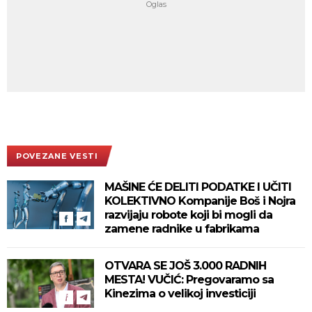
POVEZANE VESTI
MAŠINE ĆE DELITI PODATKE I UČITI
KOLEKTIVNO Kompanije Boš i Nojra
razvijaju robote koji bi mogli da
zamene radnike u fabrikama
OTVARA SE JOŠ 3.000 RADNIH
MESTA! VUČIĆ: Pregovaramo sa
Kinezima o velikoj investiciji