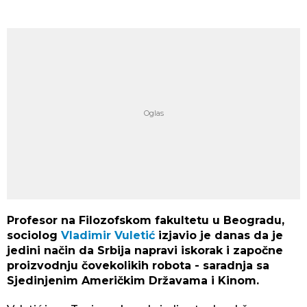
Profesor na Filozofskom fakultetu u Beogradu,
sociolog
Vladimir Vuletić
izjavio je danas da je
jedini način da Srbija napravi iskorak i započne
proizvodnju čovekolikih robota - saradnja sa
Sjedinjenim Američkim Državama i Kinom.