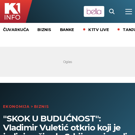
K1TV LIVE
TANJ
ČUVARKUĆA
BIZNIS
BANKE
EKONOMIJA
>
BIZNIS
"SKOK U BUDUĆNOST":
Vladimir Vuletić otkrio koji je