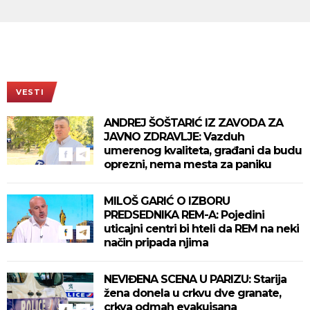
VESTI
ANDREJ ŠOŠTARIĆ IZ ZAVODA ZA
JAVNO ZDRAVLJE: Vazduh
umerenog kvaliteta, građani da budu
oprezni, nema mesta za paniku
MILOŠ GARIĆ O IZBORU
PREDSEDNIKA REM-A: Pojedini
uticajni centri bi hteli da REM na neki
način pripada njima
NEVIĐENA SCENA U PARIZU: Starija
žena donela u crkvu dve granate,
crkva odmah evakuisana