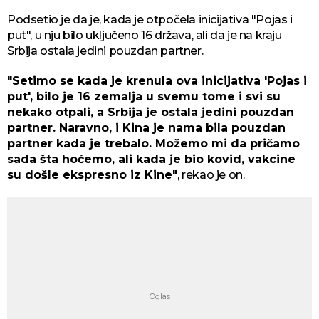
Podsetio je da je, kada je otpočela inicijativa "Pojas i
put", u nju bilo uključeno 16 država, ali da je na kraju
Srbija ostala jedini pouzdan partner.
"Setimo se kada je krenula ova inicijativa 'Pojas i
put', bilo je 16 zemalja u svemu tome i svi su
nekako otpali, a Srbija je ostala jedini pouzdan
partner. Naravno, i Kina je nama bila pouzdan
partner kada je trebalo. Možemo mi da pričamo
sada šta hoćemo, ali kada je bio kovid, vakcine
su došle ekspresno iz Kine"
, rekao je on.