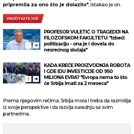
pripremila za ono što je dolazilo"
, istakao je on.
PROČITAJTE JOŠ
PROFESOR VULETIĆ O TRAGEDIJI NA
FILOZOFSKOM FAKULTETU: "Izbeći
politizaciju - ona je i dovela do
nesrećnog slučaja"
KADA KREĆE PROIZVODNJA ROBOTA
I GDE IDU INVESTICIJE OD 950
MILIONA EVRA? "Evropa nema to što
će Srbija imati za 2 meseca"
Prema njegovim rečima, Srbija mora i treba da razmišlja
iz svoje perspektive i da razvija saradnju sa svim
partnerima.