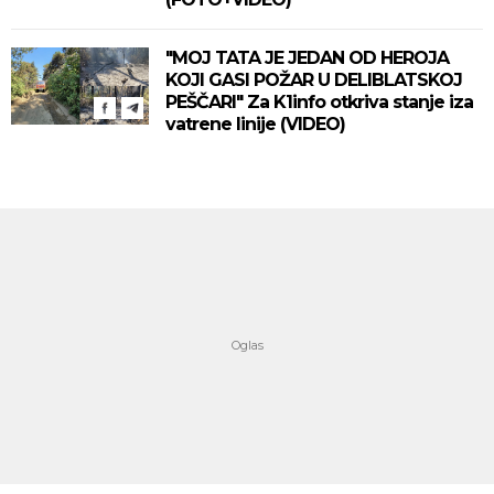
"MOJ TATA JE JEDAN OD HEROJA
KOJI GASI POŽAR U DELIBLATSKOJ
PEŠČARI" Za K1info otkriva stanje iza
vatrene linije (VIDEO)