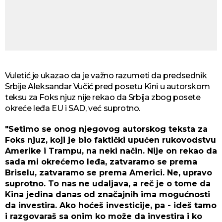
Vuletić je ukazao da je važno razumeti da predsednik
Srbije Aleksandar Vučić pred posetu Kini u autorskom
teksu za Foks njuz nije rekao da Srbija zbog posete
okreće leđa EU i SAD, već suprotno.
"Setimo se onog njegovog autorskog teksta za
Foks njuz, koji je bio faktički upućen rukovodstvu
Amerike i Trampu, na neki način. Nije on rekao da
sada mi okrećemo leđa, zatvaramo se prema
Briselu, zatvaramo se prema Americi. Ne, upravo
suprotno. To nas ne udaljava, a reč je o tome da
Kina jedina danas od značajnih ima mogućnosti
da investira. Ako hoćeš investicije, pa - ideš tamo
i razgovaraš sa onim ko može da investira i ko