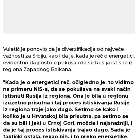
Vuletić je ponovio da je diverzifikacija od najveće
važnosti za Srbiju, kao i da je, kada je reč o energetici,
evidentno da postoje pokušaji da se Rusija istisne iz
regiona Zapadnog Balkana.
"Kada je o energetici reč, očigledno je, to vidimo
na primeru NIS-a, da se pokušava na svaki način
istisnuti Rusija iz regiona. Ona je bila u regionu
izuzetno prisutna i taj proces istiskivanja Rusije
iz regiona traje jako dugo. Setimo se kako i
koliko je u Hrvatskoj bila prisutna, pa setimo se
da su bili i jaki u Crnoj Gori, možda i najsnažniji, i
da je taj proces istiskivanja trajao dugo. Sada je
faktički ostala, rekao bih, i to preko energetike,