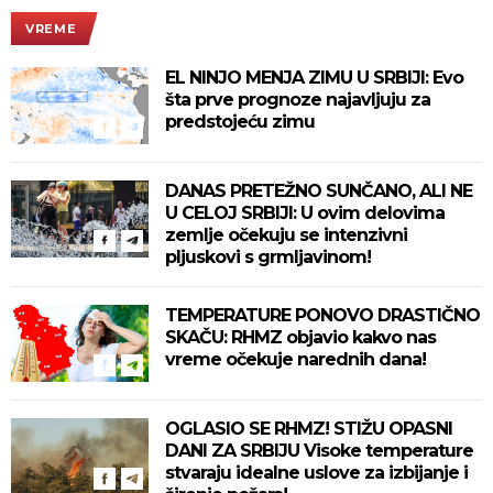
VREME
EL NINJO MENJA ZIMU U SRBIJI: Evo
šta prve prognoze najavljuju za
predstojeću zimu
DANAS PRETEŽNO SUNČANO, ALI NE
U CELOJ SRBIJI: U ovim delovima
zemlje očekuju se intenzivni
pljuskovi s grmljavinom!
TEMPERATURE PONOVO DRASTIČNO
SKAČU: RHMZ objavio kakvo nas
vreme očekuje narednih dana!
OGLASIO SE RHMZ! STIŽU OPASNI
DANI ZA SRBIJU Visoke temperature
stvaraju idealne uslove za izbijanje i