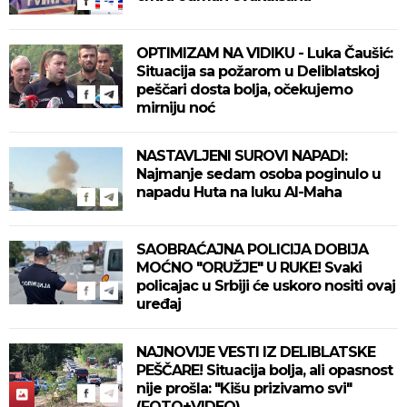
OPTIMIZAM NA VIDIKU - Luka Čaušić:
Situacija sa požarom u Deliblatskoj
peščari dosta bolja, očekujemo
mirniju noć
NASTAVLJENI SUROVI NAPADI:
Najmanje sedam osoba poginulo u
napadu Huta na luku Al-Maha
SAOBRAĆAJNA POLICIJA DOBIJA
MOĆNO "ORUŽJE" U RUKE! Svaki
policajac u Srbiji će uskoro nositi ovaj
uređaj
NAJNOVIJE VESTI IZ DELIBLATSKE
PEŠČARE! Situacija bolja, ali opasnost
nije prošla: "Kišu prizivamo svi"
(FOTO+VIDEO)