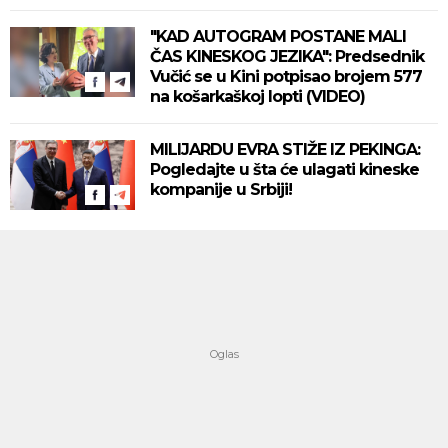
"KAD AUTOGRAM POSTANE MALI
ČAS KINESKOG JEZIKA": Predsednik
Vučić se u Kini potpisao brojem 577
na košarkaškoj lopti (VIDEO)
MILIJARDU EVRA STIŽE IZ PEKINGA:
Pogledajte u šta će ulagati kineske
kompanije u Srbiji!