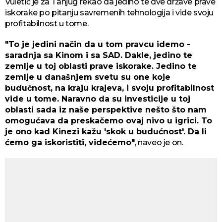
Vuletić je za Tanjug rekao da jedino te dve države prave
iskorake po pitanju savremenih tehnologija i vide svoju
profitabilnost u tome.
"To je jedini način da u tom pravcu idemo -
saradnja sa Kinom i sa SAD. Dakle, jedino te
zemlje u toj oblasti prave iskorake. Jedino te
zemlje u današnjem svetu su one koje
budućnost, na kraju krajeva, i svoju profitabilnost
vide u tome. Naravno da su investicije u toj
oblasti sada iz naše perspektive nešto što nam
omogućava da preskačemo ovaj nivo u igrici. To
je ono kad Kinezi kažu 'skok u budućnost'. Da li
ćemo ga iskoristiti, videćemo"
, naveo je on.