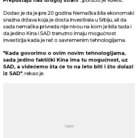
Prepuštaju nas drugoj strani"
, poručio je Vuletić.
Dodao je da je pre 20 godina Nemačka bila ekonomski
snažna država koja je dosta investirala u Srbiju, ali da
sada nemačka privreda nije nivou na kom je bila tada i
da jedino Kina i SAD trenutno imaju mogućnost
investicija kada je reč o savremenim tehnologijama.
"Kada govorimo o ovim novim tehnologijama,
sada jedino faktički Kina ima tu mogućnost, uz
SAD, a videćemo šta će to na leto biti i što dolazi
iz SAD"
, rekao je.