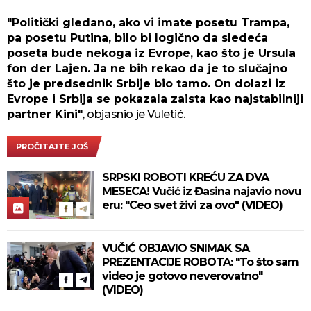
"Politički gledano, ako vi imate posetu Trampa,
pa posetu Putina, bilo bi logično da sledeća
poseta bude nekoga iz Evrope, kao što je Ursula
fon der Lajen. Ja ne bih rekao da je to slučajno
što je predsednik Srbije bio tamo. On dolazi iz
Evrope i Srbija se pokazala zaista kao najstabilniji
partner Kini"
, objasnio je Vuletić.
PROČITAJTE JOŠ
SRPSKI ROBOTI KREĆU ZA DVA
MESECA! Vučić iz Đasina najavio novu
eru: "Ceo svet živi za ovo" (VIDEO)
VUČIĆ OBJAVIO SNIMAK SA
PREZENTACIJE ROBOTA: "To što sam
video je gotovo neverovatno"
(VIDEO)