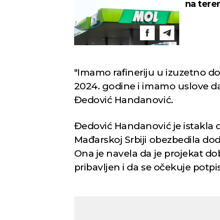
na tere
"Imamo rafineriju u izuzetno d
2024. godine i imamo uslove da 
Đedović Handanović.
Đedović Handanović je istakla 
Mađarskoj Srbiji obezbedila do
Ona je navela da je projekat do
pribavljen i da se očekuje potp