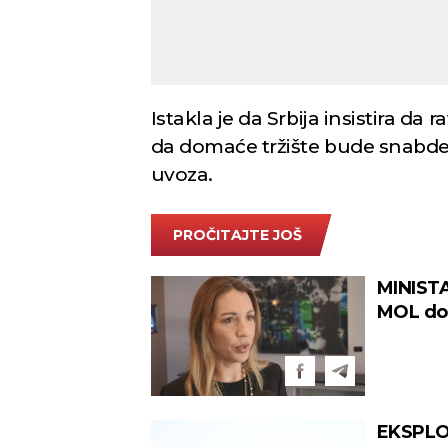
Istakla je da Srbija insistira da
da domaće tržište bude snabdev
uvoza.
PROČITAJTE JOŠ
MINIST
MOL dob
u NIS-u
EKSPLOZ