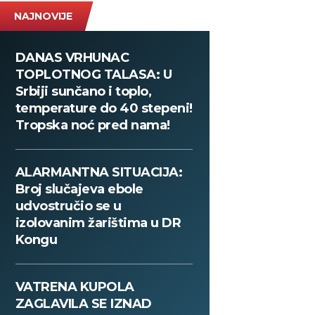
NAJNOVIJE
DANAS VRHUNAC
TOPLOTNOG TALASA: U
Srbiji sunčano i toplo,
temperature do 40 stepeni!
Tropska noć pred nama!
ALARMANTNA SITUACIJA:
Broj slučajeva ebole
udvostručio se u
izolovanim žarištima u DR
Kongu
VATRENA KUPOLA
ZAGLAVILA SE IZNAD