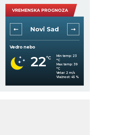
VREMENSKA PROGNOZA
Novi Sad
Niš
Vedro nebo
Vedro nebo
22
20
Min temp:
23
°C
°C
°C
Max temp:
39
°C
Vetar:
2
m/s
%
Vlažnost:
45
%