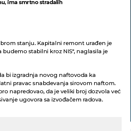
nu, ima smrtno stradalih
obrom stanju. Kapitalni remont urađen je
budemo stabilni kroz NIS", naglasila je
da bi izgradnja novog naftovoda ka
datni pravac snabdevanja sirovom naftom.
bro napredovao, da je veliki broj dozvola već
isivanje ugovora sa izvođačem radova.