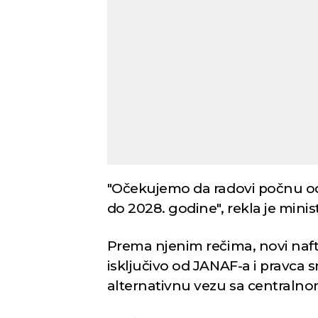
Novi Sad
Vedro nebo
Vedr
22
Min temp:
23
°C
°C
Max temp:
39
°C
Vetar:
2
m/s
Vlažnost:
45
%
"Očekujemo da radovi počnu od
do 2028. godine", rekla je minis
Prema njenim rečima, novi naft
isključivo od JANAF-a i pravca 
alternativnu vezu sa centraln