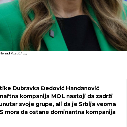
 Nenad Kostić/ bg
etike Dubravka Đedović Handanović
 naftna kompanija MOL nastoji da zadrži
unutar svoje grupe, ali da je Srbija veoma
 NIS mora da ostane dominantna kompanija