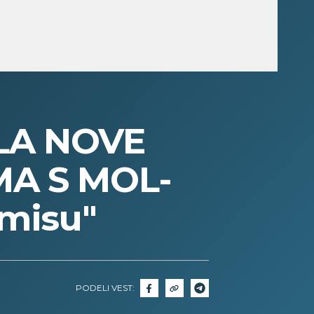
LA NOVE
A S MOL-
omisu"
PODELI VEST: