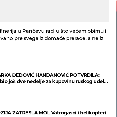
 rafinerija u Pančevu radi u što većem obimu i
ano pre svega iz domaće prerade, a ne iz
ARKA ĐEDOVIĆ HANDANOVIĆ POTVRDILA:
io još dve nedelje za kupovinu ruskog udela
IJA ZATRESLA MOL Vatrogasci i helikopteri