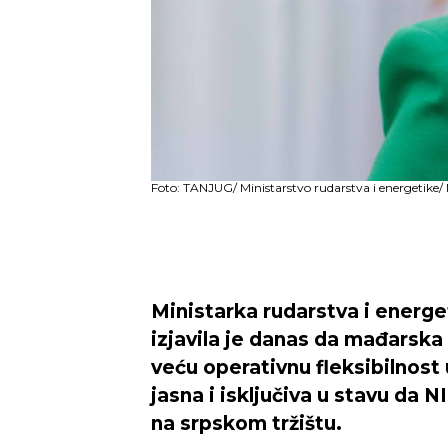
Foto: TANJUG/ Ministarstvo rudarstva i energetike/
Ministarka rudarstva i energ
izjavila je danas da mađarska
veću operativnu fleksibilnost 
jasna i isključiva u stavu da
na srpskom tržištu.