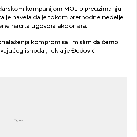
ađarskom kompanijom MOL o preuzimanju
ka je navela da je tokom prethodne nedelje
mene nacrta ugovora akcionara.
 pronalaženja kompromisa i mislim da ćemo
ajućeg ishoda", rekla je Đedović