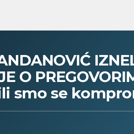
ANDANOVIĆ IZNE
JE O PREGOVORIM
žili smo se kompr