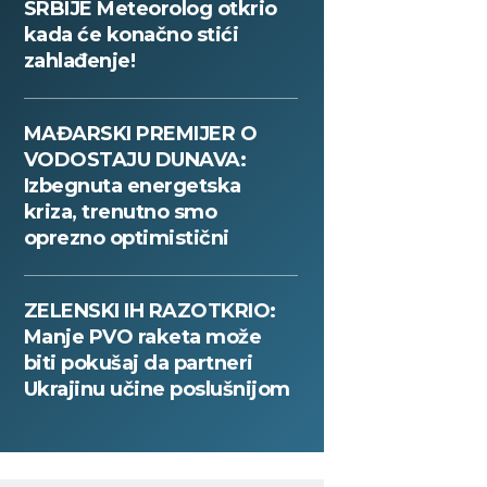
SRBIJE Meteorolog otkrio
kada će konačno stići
zahlađenje!
MAĐARSKI PREMIJER O
VODOSTAJU DUNAVA:
Izbegnuta energetska
kriza, trenutno smo
oprezno optimistični
ZELENSKI IH RAZOTKRIO:
Manje PVO raketa može
biti pokušaj da partneri
Ukrajinu učine poslušnijom