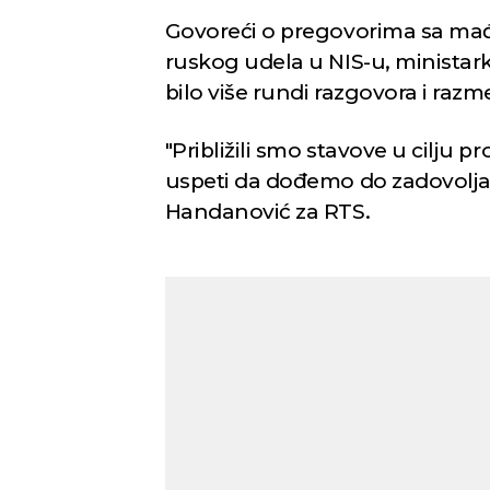
Govoreći o pregovorima sa m
ruskog udela u NIS-u, ministar
bilo više rundi razgovora i raz
"Približili smo stavove u cilju
uspeti da dođemo do zadovoljav
Handanović za RTS.