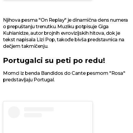
Njihova pesma "On Replay" je dinamična dens numera
o prepuštanju trenutku. Muziku potpisuje Giga
Kuhianidze, autor brojnih evrovizijskih hitova, dok je
tekst napisala Lizi Pop, takođe bivša predstavnica na
dečjem takmičenju.
Portugalci su peti po redu!
Momci iz benda Bandidos do Cante pesmom "Rosa"
predstavljaju Portugal.