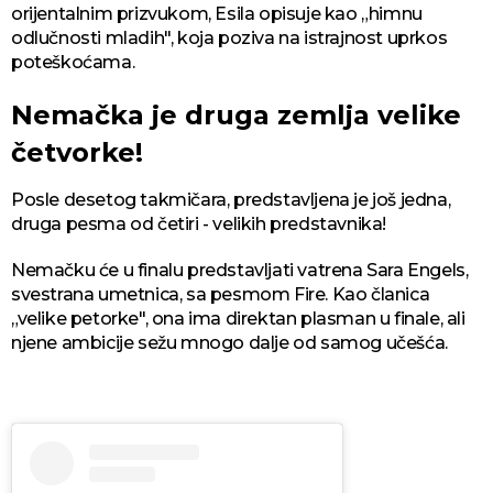
orijentalnim prizvukom, Esila opisuje kao „himnu
odlučnosti mladih", koja poziva na istrajnost uprkos
poteškoćama.
Nemačka je druga zemlja velike
četvorke!
Posle desetog takmičara, predstavljena je još jedna,
druga pesma od četiri - velikih predstavnika!
Nemačku će u finalu predstavljati vatrena Sara Engels,
svestrana umetnica, sa pesmom Fire. Kao članica
„velike petorke", ona ima direktan plasman u finale, ali
njene ambicije sežu mnogo dalje od samog učešća.