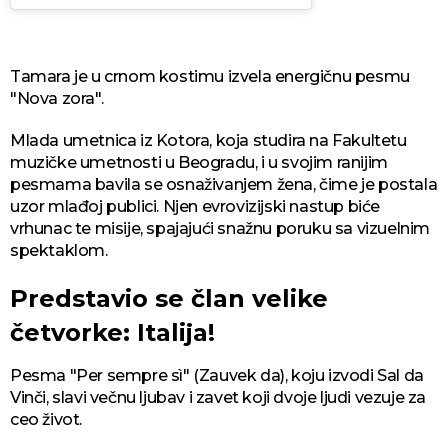
Tamara je u crnom kostimu izvela energičnu pesmu
"Nova zora".
Mlada umetnica iz Kotora, koja studira na Fakultetu
muzičke umetnosti u Beogradu, i u svojim ranijim
pesmama bavila se osnaživanjem žena, čime je postala
uzor mlađoj publici. Njen evrovizijski nastup biće
vrhunac te misije, spajajući snažnu poruku sa vizuelnim
spektaklom.
Predstavio se član velike
četvorke: Italija!
Pesma "Per sempre sì" (Zauvek da), koju izvodi Sal da
Vinči, slavi večnu ljubav i zavet koji dvoje ljudi vezuje za
ceo život.