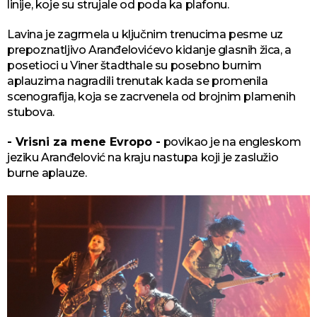
linije, koje su strujale od poda ka plafonu.
Lavina je zagrmela u ključnim trenucima pesme uz
prepoznatljivo Aranđelovićevo kidanje glasnih žica, a
posetioci u Viner štadthale su posebno burnim
aplauzima nagradili trenutak kada se promenila
scenografija, koja se zacrvenela od brojnim plamenih
stubova.
- Vrisni za mene Evropo -
povikao je na engleskom
jeziku Aranđelović na kraju nastupa koji je zaslužio
burne aplauze.