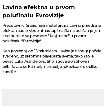
Lavina efektna u prvom
polufinalu Evrovizije
Predstavnici Srbije, hevi metal grupa Lavina priredila je
efektan audio-vizuelni nastup i naišla na odličan prijem
kod publike sa pesmom "Kraj mene" u prvom
polufinalu "Evrovizije".
Kao poslednji od 15 takmičara, Lavina je nastup počela
svedeno, uz skromna plavičasta svetla, tako što je
pevač Luka Aranđelović tiho izgovarao stihove i
približavao se kameri, mameći je rukavicom u obliku
kandže.