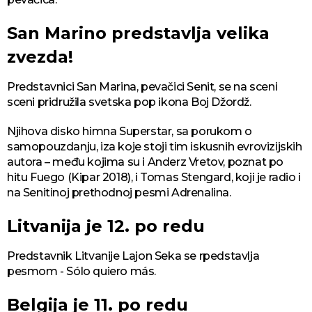
San Marino predstavlja velika
zvezda!
Predstavnici San Marina, pevačici Senit, se na sceni
sceni pridružila svetska pop ikona Boj Džordž.
Njihova disko himna Superstar, sa porukom o
samopouzdanju, iza koje stoji tim iskusnih evrovizijskih
autora – među kojima su i Anderz Vretov, poznat po
hitu Fuego (Kipar 2018), i Tomas Stengard, koji je radio i
na Senitinoj prethodnoj pesmi Adrenalina.
Litvanija je 12. po redu
Predstavnik Litvanije Lajon Seka se rpedstavlja
pesmom - Sólo quiero más.
Belgija je 11. po redu