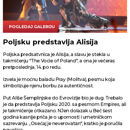
POGLEDAJ GALERIJU
AP Photo/Martin Meissner
Poljsku predstavlja Alisija
Poljska predsatvnica je Alisija, a slavu je stekla u
takmičenju "The Vocie of Poland", a ona je večeras
pretposlednja, 14. po redu.
Izvela je moćnu baladu Pray (Molitva), pesmu koja
simbolizuje njenu borbu za autentičnost.
Put Ališe Šemplinjske do Evrovizije bio je dug. Trebalo
je da predstavlja Poljsku 2020. sa pesmom Empires, ali
je takmičenje otkazano. NJen dolazak u Beč šest
godina kasnije priča je o upornosti i umetničkom
sazrevanju. „Osećaj je neverovatan", kratko je poručila
pevačica.