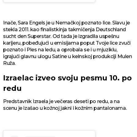
Inače, Sara Engels je u Nemačkoj poznato lice. Slavu je
stekla 2011. kao finalistkinja takmičenja Deutschland
sucht den Superstar. Od tada je izgradila uspešnu
karijeru, pobeđujući u emisijama poput Tvoje lice zvuči
poznato i Ples na ledu, a oprobala se i u mjuziklu,
igrajući glavnu ulogu Satine u kelnskoj produkciji Mulen
Ruža.
Izraelac izveo svoju pesmu 10. po
redu
Predstavnik Izraela je večeras deseti po redu, a na
scenu je izašao u kožnoj jakni i kožnim pantalonama.