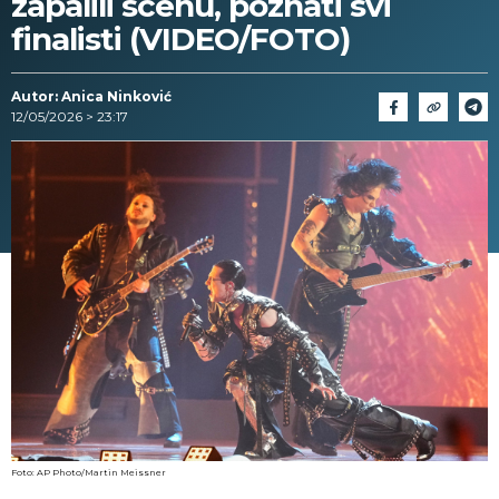
zapalili scenu, poznati svi
finalisti (VIDEO/FOTO)
Autor: Anica Ninković
12/05/2026 > 23:17
Foto: AP Photo/Martin Meissner