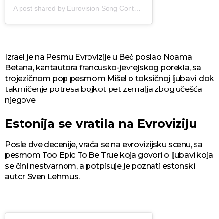
A post shared by Eurovision Song Contest (@eurovision)
Izrael je na Pesmu Evrovizije u Beč poslao Noama
Betana, kantautora francusko-jevrejskog porekla, sa
trojezičnom pop pesmom Mišel o toksičnoj ljubavi, dok
takmičenje potresa bojkot pet zemalja zbog učešća
njegove
Estonija se vratila na Evroviziju
Posle dve decenije, vraća se na evrovizijsku scenu, sa
pesmom Too Epic To Be True koja govori o ljubavi koja
se čini nestvarnom, a potpisuje je poznati estonski
autor Sven Lehmus.