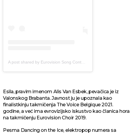
A post shared by Eurovision Song Contest (@eurovision)
Esila, pravim imenom Alis Van Esbek, pevačica je iz
Valonskog Brabanta. Javnost ju je upoznala kao
finalistkinju takmičenja The Voice Belgique 2021.
godine, a već ima evrovizijsko iskustvo kao članica hora
na takmičenju Eurovision Choir 2019.
Pesma Dancing on the Ice, elektropop numera sa