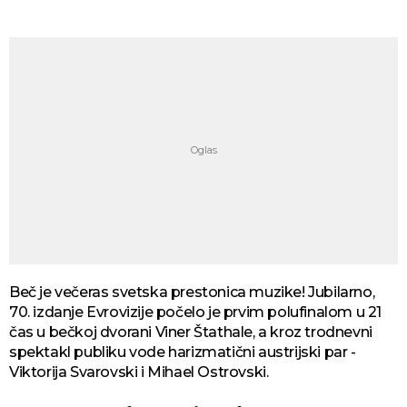
Beč je večeras svetska prestonica muzike! Jubilarno,
70. izdanje Evrovizije počelo je prvim polufinalom u 21
čas u bečkoj dvorani Viner Štathale, a kroz trodnevni
spektakl publiku vode harizmatični austrijski par -
Viktorija Svarovski i Mihael Ostrovski.