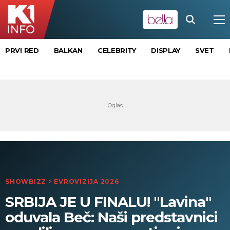
PRVI RED
BALKAN
CELEBRITY
DISPLAY
SVET
SHOWBIZZ
>
EVROVIZIJA 2026
SRBIJA JE U FINALU! "Lavina"
oduvala Beč: Naši predstavnici