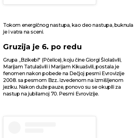
Tokom energičnog nastupa, kao deo nastupa, buknula
je i vatra na sceni.
Gruzija je 6. po redu
Grupa „Bzikebi" (Pčelice), koju čine Giorgi Šiolašvili,
Marijam Tatulašvili i Marijam Kikuašvili, postala je
fenomen nakon pobede na Dečjoj pesmi Evrovizije
2008. sa pesmom Bzz.. izvedenom na izmišljenom
jeziku. Nakon duže pauze, ponovo su se okupili za
nastup na jubilarnoj 70. Pesmi Evrovizije.